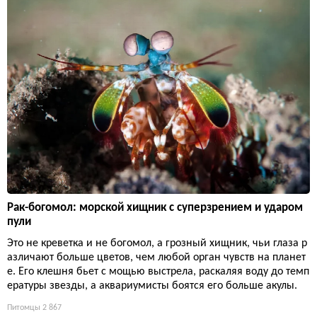
Рак-богомол: морской хищник с суперзрением и ударом
пули
Это не креветка и не богомол, а грозный хищник, чьи глаза р
азличают больше цветов, чем любой орган чувств на планет
е. Его клешня бьет с мощью выстрела, раскаляя воду до темп
ературы звезды, а аквариумисты боятся его больше акулы.
Питомцы
2 867