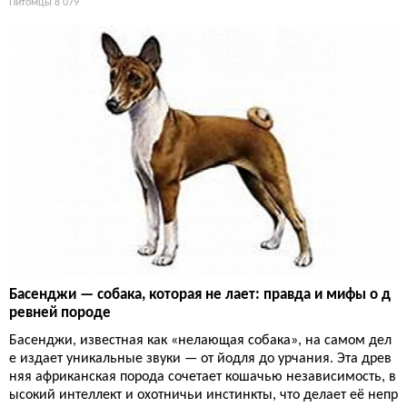
Питомцы
8 079
Басенджи — собака, которая не лает: правда и мифы о д
ревней породе
Басенджи, известная как «нелающая собака», на самом дел
е издает уникальные звуки — от йодля до урчания. Эта древ
няя африканская порода сочетает кошачью независимость, в
ысокий интеллект и охотничьи инстинкты, что делает её непр