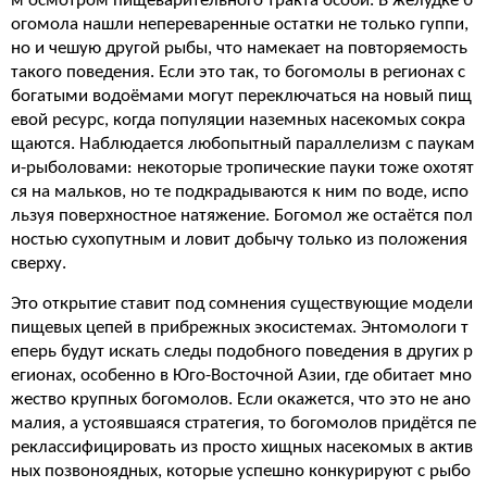
м осмотром пищеварительного тракта особи. В желудке б
огомола нашли непереваренные остатки не только гуппи,
но и чешую другой рыбы, что намекает на повторяемость
такого поведения. Если это так, то богомолы в регионах с
богатыми водоёмами могут переключаться на новый пищ
евой ресурс, когда популяции наземных насекомых сокра
щаются. Наблюдается любопытный параллелизм с паукам
и-рыболовами: некоторые тропические пауки тоже охотят
ся на мальков, но те подкрадываются к ним по воде, испо
льзуя поверхностное натяжение. Богомол же остаётся пол
ностью сухопутным и ловит добычу только из положения
сверху.
Это открытие ставит под сомнения существующие модели
пищевых цепей в прибрежных экосистемах. Энтомологи т
еперь будут искать следы подобного поведения в других р
егионах, особенно в Юго-Восточной Азии, где обитает мно
жество крупных богомолов. Если окажется, что это не ано
малия, а устоявшаяся стратегия, то богомолов придётся пе
реклассифицировать из просто хищных насекомых в актив
ных позвоноядных, которые успешно конкурируют с рыбо