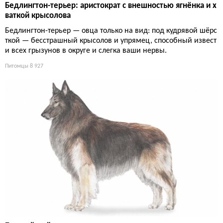
Бедлингтон-терьер: аристократ с внешностью ягнёнка и х
ваткой крысолова
Бедлингтон-терьер — овца только на вид: под кудрявой шёрс
ткой — бесстрашный крысолов и упрямец, способный извест
и всех грызунов в округе и слегка ваши нервы.
Питомцы
8 927