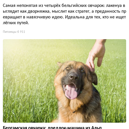
Самая непонятая из четырёх бельгийских овчарок: лакенуа в
ыглядит как дворняжка, мыслит как стратег, а преданность пр
евращает в навязчивую идею. Идеальна для тех, кто не ищет
лёгких путей.
Питомцы
6 911
Бергамская овчарка: дредлок-машина из Альп