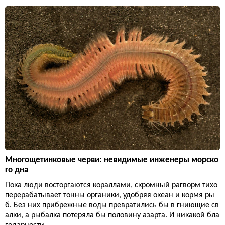
Многощетинковые черви: невидимые инженеры морско
го дна
Пока люди восторгаются кораллами, скромный рагворм тихо
перерабатывает тонны органики, удобряя океан и кормя ры
б. Без них прибрежные воды превратились бы в гниющие св
алки, а рыбалка потеряла бы половину азарта. И никакой бла