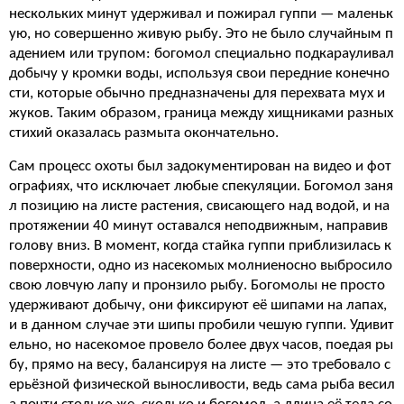
нескольких минут удерживал и пожирал гуппи — маленьк
ую, но совершенно живую рыбу. Это не было случайным п
адением или трупом: богомол специально подкарауливал
добычу у кромки воды, используя свои передние конечно
сти, которые обычно предназначены для перехвата мух и
жуков. Таким образом, граница между хищниками разных
стихий оказалась размыта окончательно.
Сам процесс охоты был задокументирован на видео и фот
ографиях, что исключает любые спекуляции. Богомол заня
л позицию на листе растения, свисающего над водой, и на
протяжении 40 минут оставался неподвижным, направив
голову вниз. В момент, когда стайка гуппи приблизилась к
поверхности, одно из насекомых молниеносно выбросило
свою ловчую лапу и пронзило рыбу. Богомолы не просто
удерживают добычу, они фиксируют её шипами на лапах,
и в данном случае эти шипы пробили чешую гуппи. Удивит
ельно, но насекомое провело более двух часов, поедая ры
бу, прямо на весу, балансируя на листе — это требовало с
ерьёзной физической выносливости, ведь сама рыба весил