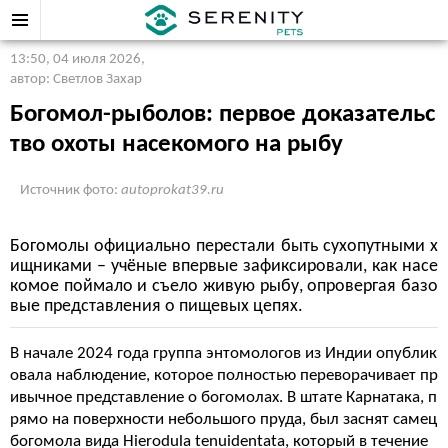
13:50, 04 июля 2026
,
автор: Светлов Захар
Богомол-рыболов: первое доказательс
тво охоты насекомого на рыбу
Источник фото:
autoprokat39.ru
Богомолы официально перестали быть сухопутными х
ищниками – учёные впервые зафиксировали, как насе
комое поймало и съело живую рыбу, опровергая базо
вые представления о пищевых цепях.
В начале 2024 года группа энтомологов из Индии опублик
овала наблюдение, которое полностью переворачивает пр
ивычное представление о богомолах. В штате Карнатака, п
рямо на поверхности небольшого пруда, был заснят самец
богомола вида Hierodula tenuidentata, который в течение