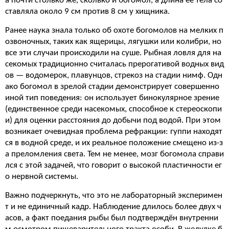
а почти столько же, сколько и богомол, а длина её тела со
ставляла около 9 см против 8 см у хищника.
Ранее наука знала только об охоте богомолов на мелких п
озвоночных, таких как ящерицы, лягушки или колибри, но
все эти случаи происходили на суше. Рыбная ловля для на
секомых традиционно считалась прерогативой водных вид
ов — водомерок, плавунцов, стрекоз на стадии нимф. Одн
ако богомол в зрелой стадии демонстрирует совершенно
иной тип поведения: он использует бинокулярное зрение
(единственное среди насекомых, способное к стереоскопи
и) для оценки расстояния до добычи под водой. При этом
возникает очевидная проблема рефракции: гуппи находят
ся в водной среде, и их реальное положение смещено из-з
а преломления света. Тем не менее, мозг богомола справи
лся с этой задачей, что говорит о высокой пластичности ег
о нервной системы.
Важно подчеркнуть, что это не лабораторный эксперимен
т и не единичный кадр. Наблюдение длилось более двух ч
асов, а факт поедания рыбы был подтверждён внутренни