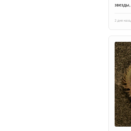
звезды,
2 дня наза