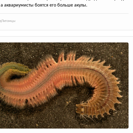
 а аквариумисты боятся его больше акулы.
д
Питомцы