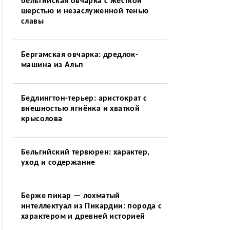
бельгийская овчарка с жёсткой
шерстью и незаслуженной тенью
славы
Бергамская овчарка: дредлок-
машина из Альп
Бедлингтон-терьер: аристократ с
внешностью ягнёнка и хваткой
крысолова
Бельгийский тервюрен: характер,
уход и содержание
Берже пикар — лохматый
интеллектуал из Пикардии: порода с
характером и древней историей