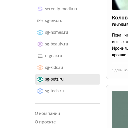
serenity-media.ru
Колов
sg-eva.ru
выжив
sg-homes.ru
Пока че
высыхаю
sg-beauty.ru
Ирония
крошки 
e-gear.ru
sg-kids.ru
1 день наз
sg-pets.ru
sg-tech.ru
О компании
О проекте