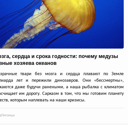
озга, сердца и срока годности: почему медузы
вные хозяева океанов
озрачные твари без мозга и сердца плавают по Земле
лиарда лет и пережили динозавров. Они «бессмертны»,
жаются даже будучи ранеными, а наша рыбалка с климатом
счищает им дорогу. Сарказм в том, что мы готовим планету
еств, которым наплевать на наши кризисы.
д
Питомцы