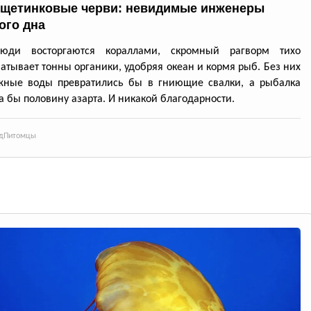
щетинковые черви: невидимые инженеры
ого дна
юди восторгаются кораллами, скромный рагворм тихо
атывает тонны органики, удобряя океан и кормя рыб. Без них
жные воды превратились бы в гниющие свалки, а рыбалка
а бы половину азарта. И никакой благодарности.
д
Питомцы