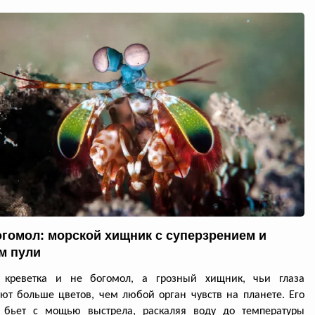
огомол: морской хищник с суперзрением и
м пули
 креветка и не богомол, а грозный хищник, чьи глаза
ют больше цветов, чем любой орган чувств на планете. Его
 бьет с мощью выстрела, раскаляя воду до температуры