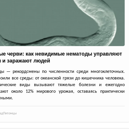
ые черви: как невидимые нематоды управляют
 и заражают людей
ды — рекордсмены по численности среди многоклеточных.
оили все среды: от океанской грязи до кишечника человека.
тические виды вызывают тяжелые болезни и ежегодно
жают около 12% мирового урожая, оставаясь практически
тными.
ад
Питомцы