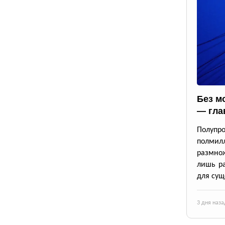
Без м
— гла
Полупр
полмил
размно
лишь ра
для сущ
3 дня наза