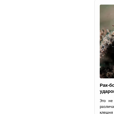
Рак-б
ударо
Это не
различа
клешня