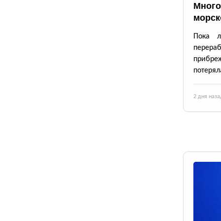
Много
морск
Пока л
перераб
прибре
потерял
2 дня наза