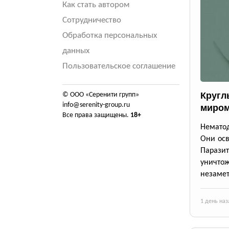
Как стать автором
Сотрудничество
Обработка персональных
данных
Пользовательское соглашение
Кругл
© ООО «Серенити групп»
info@serenity-group.ru
миром
Все права защищены.
18+
Немато
Они осв
Парази
уничто
незаме
1 день наз