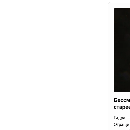
Бессм
старе
Гидра —
Отращи