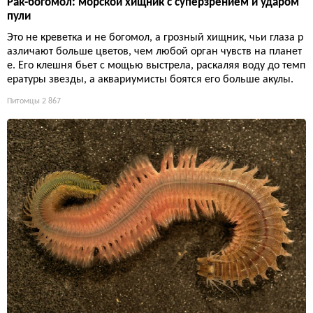
Рак-богомол: морской хищник с суперзрением и ударом
пули
Это не креветка и не богомол, а грозный хищник, чьи глаза р
азличают больше цветов, чем любой орган чувств на планет
е. Его клешня бьет с мощью выстрела, раскаляя воду до темп
ературы звезды, а аквариумисты боятся его больше акулы.
Питомцы
2 867