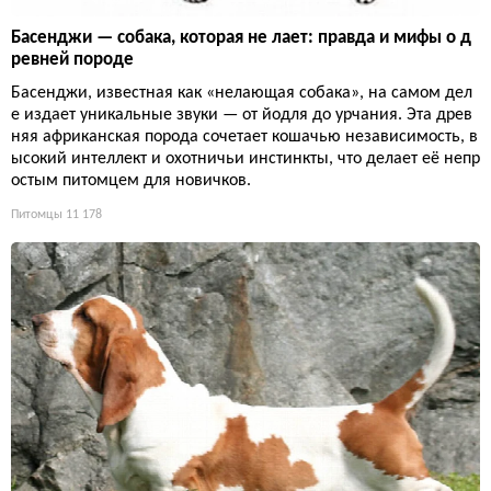
Басенджи — собака, которая не лает: правда и мифы о д
ревней породе
Басенджи, известная как «нелающая собака», на самом дел
е издает уникальные звуки — от йодля до урчания. Эта древ
няя африканская порода сочетает кошачью независимость, в
ысокий интеллект и охотничьи инстинкты, что делает её непр
остым питомцем для новичков.
Питомцы
11 178