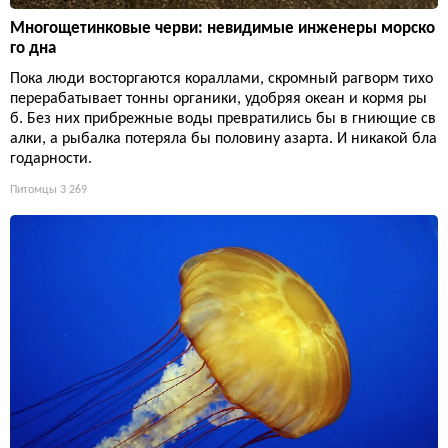
Многощетинковые черви: невидимые инженеры морско
го дна
Пока люди восторгаются кораллами, скромный рагворм тихо
перерабатывает тонны органики, удобряя океан и кормя ры
б. Без них прибрежные воды превратились бы в гниющие св
алки, а рыбалка потеряла бы половину азарта. И никакой бла
годарности.
Питомцы
3 269