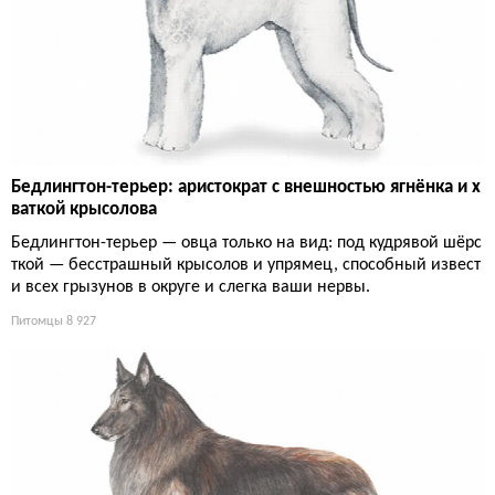
Бедлингтон-терьер: аристократ с внешностью ягнёнка и х
ваткой крысолова
Бедлингтон-терьер — овца только на вид: под кудрявой шёрс
ткой — бесстрашный крысолов и упрямец, способный извест
и всех грызунов в округе и слегка ваши нервы.
Питомцы
8 927