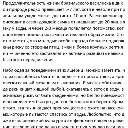
Продолжительность жизни бразильского василиска в дик
ой природе редко превышает 5-7 лет, хотя в неволе при пр
авильном уходе может достигать 10 лет. Размножение пр
оисходит в сезон дождей: самка откладывает до 20 яиц в я
мку у воды, и через 2-3 месяца появляется потомство, кот
орое ведёт полностью самостоятельный образ жизни. Сто
ит отметить, что молодые особи гораздо больше подверж
ены риску со стороны птиц, змей и более крупных рептил
ий — именно это заставляет их активно развивать навыки
быстрого передвижения.
Наблюдая за поведением этих ящериц, можно заметить, ч
то их способность бегать по воде — не просто трюк, а крит
ически важный механизм выживания. В местах обитания, г
де реки кишат хищной рыбой, скатываясь с веток в воду, в
асилиски рискуют быть съеденными, но бег по поверхност
и позволяет им быстро достичь безопасного берега. Кром
е того, эта техника даёт преимущество в охоте на насеком
ых, которые пытаются спастись от воды. Любопытно, что д
аже в человеческой культуре этот феномен нашёл отраже
ние: исследователи давно изучают структуру лап василиск