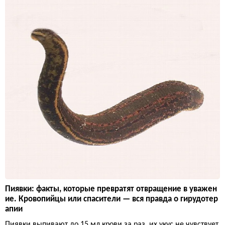
Пиявки: факты, которые превратят отвращение в уважен
ие. Кровопийцы или спасители — вся правда о гирудотер
апии
Пиявки выпивают до 15 мл крови за раз, их укус не чувствует