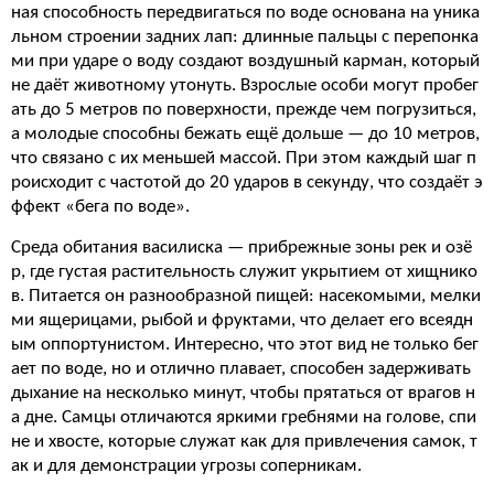
ная способность передвигаться по воде основана на уника
льном строении задних лап: длинные пальцы с перепонка
ми при ударе о воду создают воздушный карман, который
не даёт животному утонуть. Взрослые особи могут пробег
ать до 5 метров по поверхности, прежде чем погрузиться,
а молодые способны бежать ещё дольше — до 10 метров,
что связано с их меньшей массой. При этом каждый шаг п
роисходит с частотой до 20 ударов в секунду, что создаёт э
ффект «бега по воде».
Среда обитания василиска — прибрежные зоны рек и озё
р, где густая растительность служит укрытием от хищнико
в. Питается он разнообразной пищей: насекомыми, мелки
ми ящерицами, рыбой и фруктами, что делает его всеядн
ым оппортунистом. Интересно, что этот вид не только бег
ает по воде, но и отлично плавает, способен задерживать
дыхание на несколько минут, чтобы прятаться от врагов н
а дне. Самцы отличаются яркими гребнями на голове, спи
не и хвосте, которые служат как для привлечения самок, т
ак и для демонстрации угрозы соперникам.