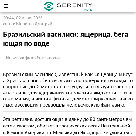
20:44, 02 июля 2026
,
автор: Морозов Дмитрий
Бразильский василиск: ящерица, бега
ющая по воде
Источник фото:
Press service
Бразильский василиск, известный как «ящерица Иисус
а Христа», способен скользить по поверхности воды со
скоростью до 2 метров в секунду, используя перепонч
атые лапы для удержания натяжения жидкости — и эт
о не магия, а чистая физика, демонстрирующая, наско
лько эволюция превзошла человеческую фантазию.
Эта рептилия, достигающая в длину до 80 сантиметров вм
есте с хвостом, обитает в тропических лесах Центральной
и Южной Америки, от Мексики до Эквадора. Её удивитель