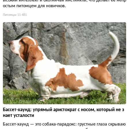
ысокий интеллект и охотничьи инстинкты, что делает её непр
остым питомцем для новичков.
Питомцы
11 481
Бассет-хаунд: упрямый аристократ с носом, который не з
нает усталости
Бассет-хаунд — это собака-парадокс: грустные глаза скрываю