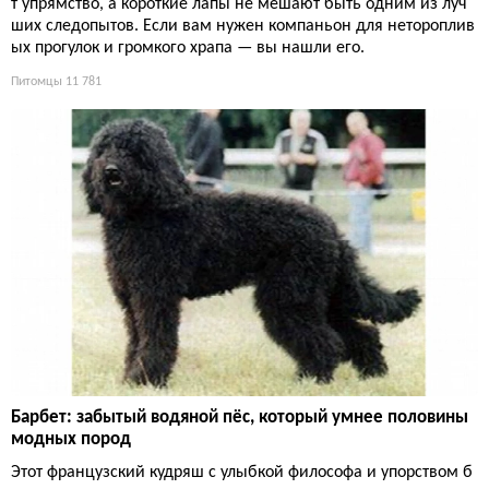
т упрямство, а короткие лапы не мешают быть одним из луч
ших следопытов. Если вам нужен компаньон для нетороплив
ых прогулок и громкого храпа — вы нашли его.
Питомцы
11 781
Барбет: забытый водяной пёс, который умнее половины
модных пород
Этот французский кудряш с улыбкой философа и упорством б