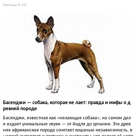
Питомцы
8 339
Басенджи — собака, которая не лает: правда и мифы о д
ревней породе
Басенджи, известная как «нелающая собака», на самом дел
е издает уникальные звуки — от йодля до урчания. Эта древ
няя африканская порода сочетает кошачью независимость, в