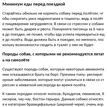
Минимум еды перед поездкой
Старайтесь обильно не кормить собаку перед полётом, чт
обы сократить риск недомогания и тошноты, ведь в полёт
е пищеварение затрудняется. В связи со стрессом у собаки
может быть диарея и рвота. Покормите питомца за 6 часо
в до поездки, не позже, чтобы еда успела перевариться ещ
е до полёта. Вода должна быть в поездке, но немного, пос
кольку возможности сходить в туалет у нее не будет.
Породы собак, с которыми не рекомендуется летат
ь на самолёте
Существуют породы собак, которые некоторые авиакомпа
нии отказываются брать на борт. Причина тому: респират
орные заболевания, которые могут усилиться в связи со ст
рессом и нехваткой кислорода во время полёта.
К таким породам относят мопсов, бульдогов, пекинесов, б
оксеров, чау-чау, бостон-терьера. Данные собаки относятс
я к категории брахицефальных (широкий череп, очень кор