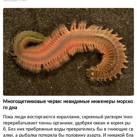
Питомцы
3 426
Многощетинковые черви: невидимые инженеры морско
го дна
Пока люди восторгаются кораллами, скромный рагворм тихо
перерабатывает тонны органики, удобряя океан и кормя ры
б. Без них прибрежные воды превратились бы в гниющие св
алки, а рыбалка потеряла бы половину азарта. И никакой бла