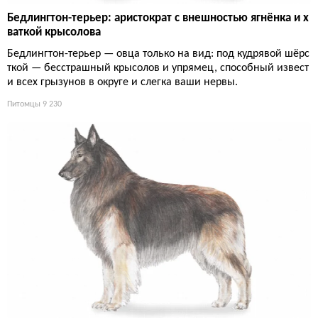
Бедлингтон-терьер: аристократ с внешностью ягнёнка и х
ваткой крысолова
Бедлингтон-терьер — овца только на вид: под кудрявой шёрс
ткой — бесстрашный крысолов и упрямец, способный извест
и всех грызунов в округе и слегка ваши нервы.
Питомцы
9 230