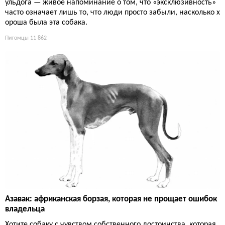
ульдога — живое напоминание о том, что «эксклюзивность»
часто означает лишь то, что люди просто забыли, насколько х
ороша была эта собака.
Питомцы
11 862
Азавак: африканская борзая, которая не прощает ошибок
владельца
Хотите собаку с чувством собственного достоинства, которая