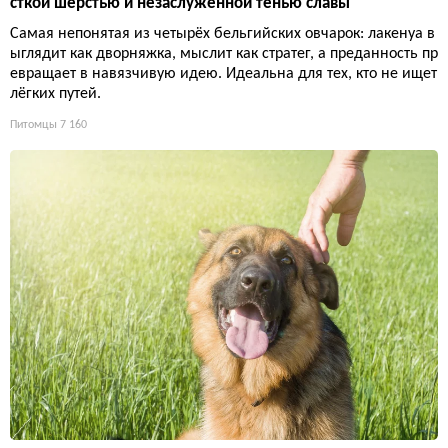
сткой шерстью и незаслуженной тенью славы
Самая непонятая из четырёх бельгийских овчарок: лакенуа в
ыглядит как дворняжка, мыслит как стратег, а преданность пр
евращает в навязчивую идею. Идеальна для тех, кто не ищет
лёгких путей.
Питомцы
7 160