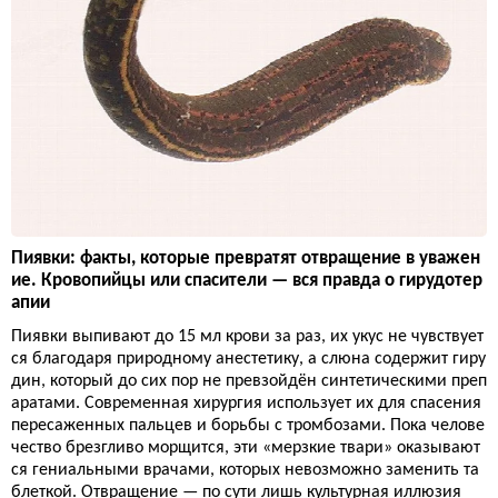
Пиявки: факты, которые превратят отвращение в уважен
ие. Кровопийцы или спасители — вся правда о гирудотер
апии
Пиявки выпивают до 15 мл крови за раз, их укус не чувствует
ся благодаря природному анестетику, а слюна содержит гиру
дин, который до сих пор не превзойдён синтетическими преп
аратами. Современная хирургия использует их для спасения
пересаженных пальцев и борьбы с тромбозами. Пока челове
чество брезгливо морщится, эти «мерзкие твари» оказывают
ся гениальными врачами, которых невозможно заменить та
блеткой. Отвращение — по сути лишь культурная иллюзия