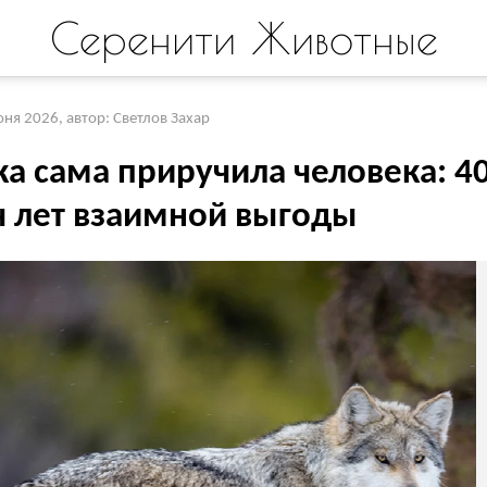
Серенити Животные
юня 2026
,
автор: Светлов Захар
ка сама приручила человека: 4
ч лет взаимной выгоды