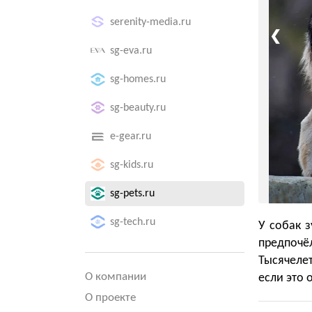
serenity-media.ru
❮
sg-eva.ru
sg-homes.ru
sg-beauty.ru
e-gear.ru
sg-kids.ru
sg-pets.ru
sg-tech.ru
У собак 
предпоч
Тысячеле
О компании
если это 
О проекте