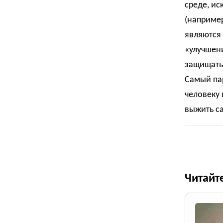
среде, ис
(например
являются 
«улучшен
защищать
Самый пар
человеку 
выжить с
Читайт