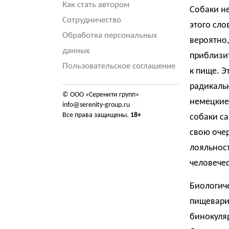
Как стать автором
Собаки н
Сотрудничество
этого сл
Обработка персональных
вероятно,
данных
приблизит
Пользовательское соглашение
к пище. Э
радикаль
© ООО «Серенити групп»
немецкие 
info@serenity-group.ru
Все права защищены.
18+
собаки са
свою оче
лояльнос
человече
Биологиче
пищеварит
бинокуля