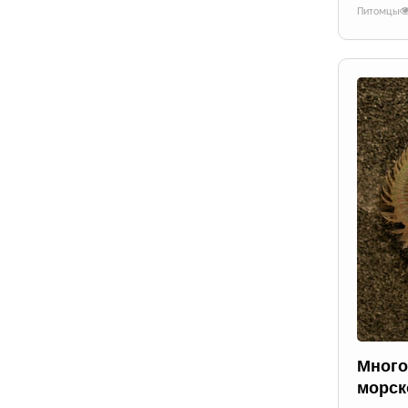
Питомцы
Много
морск