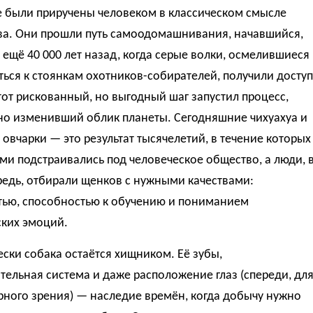
е были приручены человеком в классическом смысле
ова. Они прошли путь самоодомашнивания, начавшийся,
 ещё 40 000 лет назад, когда серые волки, осмелившиеся
ься к стоянкам охотников-собирателей, получили доступ
тот рискованный, но выгодный шаг запустил процесс,
но изменивший облик планеты. Сегодняшние чихуахуа и
овчарки — это результат тысячелетий, в течение которых
ми подстраивались под человеческое общество, а люди, 
редь, отбирали щенков с нужными качествами:
тью, способностью к обучению и пониманием
ских эмоций.
ски собака остаётся хищником. Её зубы,
ельная система и даже расположение глаз (спереди, дл
рного зрения) — наследие времён, когда добычу нужно