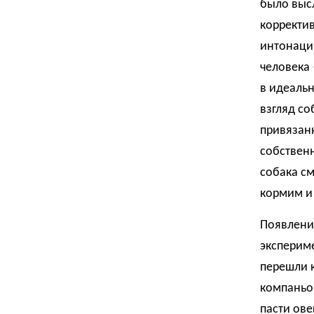
было высл
корректив
интонаци
человека
в идеальн
взгляд со
привязанн
собственн
собака см
кормим и
Появлени
экспериме
перешли к
компаньо
пасти ове