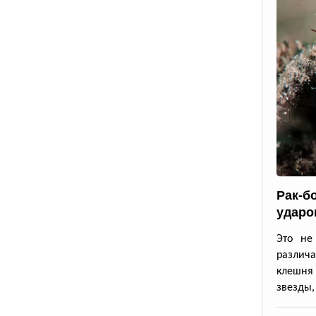
Рак-б
ударо
Это не
различа
клешня
звезды,