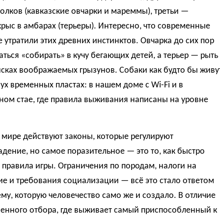
волков (кавказские овчарки и мареммы), третьи —
крыс в амбарах (терьеры). Интересно, что современные
 утратили этих древних инстинктов. Овчарка до сих пор
аться «собирать» в кучу бегающих детей, а терьер — рыть
сках воображаемых грызунов. Собаки как будто бы живу
вух временных пластах: в нашем доме с Wi-Fi и в
ном стае, где правила выживания написаны на уровне
 мире действуют законы, которые регулируют
дение, но самое поразительное — это то, как быстро
правила игры. Ограничения по породам, налоги на
е и требования социализации — всё это стало ответом
му, которую человечество само же и создало. В отличие
венного отбора, где выживает самый приспособленный к