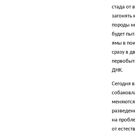
стада от 
загонять 
породы не
будет пыт
ямы в пои
сразу в д
первобыт
ДНК.
Сегодня в
собаковла
меняются 
разведени
на пробле
от естест