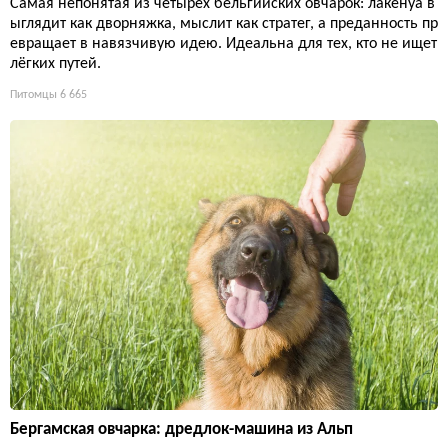
Самая непонятая из четырёх бельгийских овчарок: лакенуа в
ыглядит как дворняжка, мыслит как стратег, а преданность пр
евращает в навязчивую идею. Идеальна для тех, кто не ищет
лёгких путей.
Питомцы
6 665
Бергамская овчарка: дредлок-машина из Альп