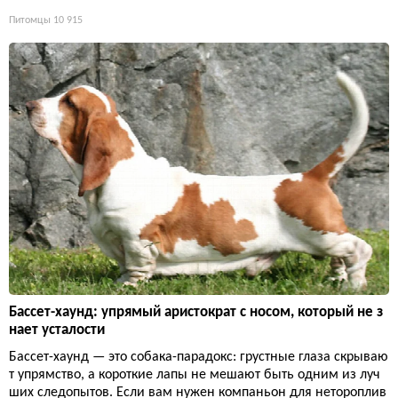
Питомцы
10 915
Бассет-хаунд: упрямый аристократ с носом, который не з
нает усталости
Бассет-хаунд — это собака-парадокс: грустные глаза скрываю
т упрямство, а короткие лапы не мешают быть одним из луч
ших следопытов. Если вам нужен компаньон для нетороплив