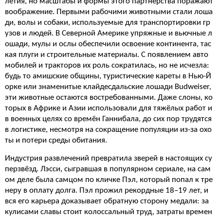
летия, но масштабы и формы этого партнёрства поражают
воображение. Первыми рабочими животными стали лоша
ди, волы и собаки, используемые для транспортировки гр
узов и людей. В Северной Америке упряжные и вьючные л
ошади, мулы и ослы обеспечили освоение континента, тас
кая плуги и строительные материалы. С появлением авто
мобилей и тракторов их роль сократилась, но не исчезла:
будь то амишские общины, туристические кареты в Нью-Й
орке или знаменитые клайдесдальские лошади Budweiser,
эти животные остаются востребованными. Даже слоны, ко
торых в Африке и Азии использовали для тяжёлых работ и
в военных целях со времён Ганнибала, до сих пор трудятся
в логистике, несмотря на сокращение популяции из-за охо
ты и потери среды обитания.
Индустрия развлечений превратила зверей в настоящих су
перзвёзд. Лэсси, сыгравшая в популярном сериале, на сам
ом деле была самцом по кличке Пэл, который попал к тре
неру в оплату долга. Пэл прожил рекордные 18–19 лет, и
вся его карьера доказывает обратную сторону медали: за
кулисами славы стоит колоссальный труд, затраты времен