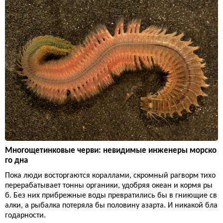
Многощетинковые черви: невидимые инженеры морско
го дна
Пока люди восторгаются кораллами, скромный рагворм тихо
перерабатывает тонны органики, удобряя океан и кормя ры
б. Без них прибрежные воды превратились бы в гниющие св
алки, а рыбалка потеряла бы половину азарта. И никакой бла
годарности.