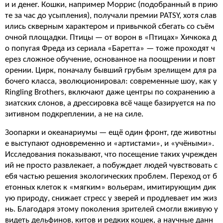
и и денег. Кошки, например Моррис (подобранный в прию
те за час до усыпления), получали премии PATSY, хотя слав
ились скверным характером и привычкой сбегать со съём
очной площадки. Птицы — от ворон в «Птицах» Хичкока д
о попугая Фреда из сериала «Баретта» — тоже проходят ч
ерез сложное обучение, основанное на поощрении и повт
орении. Цирк, поначалу бывший грубым зрелищем для ра
бочего класса, эволюционировал: современные шоу, как у
Ringling Brothers, включают даже центры по сохранению а
зиатских слонов, а дрессировка всё чаще базируется на по
зитивном подкреплении, а не на силе.
Зоопарки и океанариумы — ещё один фронт, где животны
е выступают одновременно и «артистами», и «учёными».
Исследования показывают, что посещение таких учрежден
ий не просто развлекает, а побуждает людей чувствовать с
ебя частью решения экологических проблем. Переход от б
етонных клеток к «мягким» вольерам, имитирующим дик
ую природу, снижает стресс у зверей и продлевает им жиз
нь. Благодаря этому поколения зрителей смогли вживую у
видеть дельфинов, китов и редких кошек, а научные данн