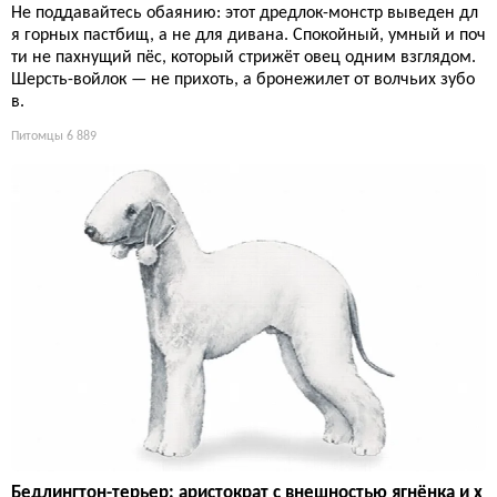
Не поддавайтесь обаянию: этот дредлок-монстр выведен дл
я горных пастбищ, а не для дивана. Спокойный, умный и поч
ти не пахнущий пёс, который стрижёт овец одним взглядом.
Шерсть-войлок — не прихоть, а бронежилет от волчьих зубо
в.
Питомцы
6 889
Бедлингтон-терьер: аристократ с внешностью ягнёнка и х