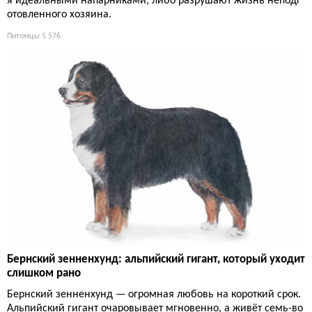
я идеальными напарниками, либо разрушают жизнь неподг
отовленного хозяина.
Питомцы
5 576
Бернский зенненхунд: альпийский гигант, который уходит
слишком рано
Бернский зенненхунд — огромная любовь на короткий срок.
Альпийский гигант очаровывает мгновенно, а живёт семь-во