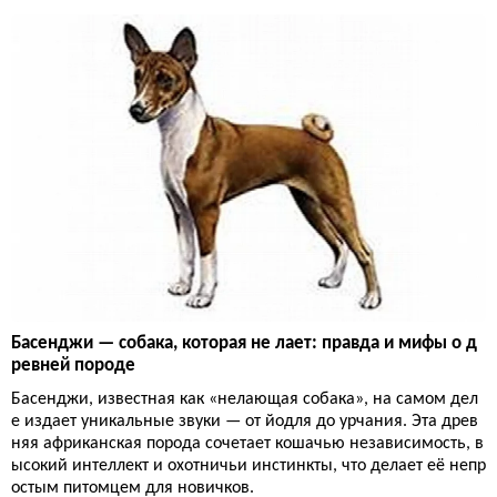
Басенджи — собака, которая не лает: правда и мифы о д
ревней породе
Басенджи, известная как «нелающая собака», на самом дел
е издает уникальные звуки — от йодля до урчания. Эта древ
няя африканская порода сочетает кошачью независимость, в
ысокий интеллект и охотничьи инстинкты, что делает её непр
остым питомцем для новичков.