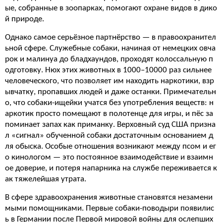
ые, собранные в зоопарках, помогают охране видов в дико
й природе.
Однако самое серьёзное партнёрство — в правоохранител
ьной сфере. Служебные собаки, начиная от немецких овча
рок и малинуа до бладхаундов, проходят колоссальную п
одготовку. Нюх этих животных в 1000–10000 раз сильнее
человеческого, что позволяет им находить наркотики, взр
ывчатку, пропавших людей и даже останки. Примечательн
о, что собаки-ищейки учатся без употребления веществ: н
аркотик просто помещают в полотенце для игры, и пёс за
поминает запах как приманку. Верховный суд США призна
л «сигнал» обученной собаки достаточным основанием д
ля обыска. Особые отношения возникают между псом и ег
о кинологом — это постоянное взаимодействие и взаимн
ое доверие, и потеря напарника на службе переживается к
ак тяжелейшая утрата.
В сфере здравоохранения животные становятся незамени
мыми помощниками. Первые собаки-поводыри появилис
ь в Германии после Первой мировой войны для ослепших