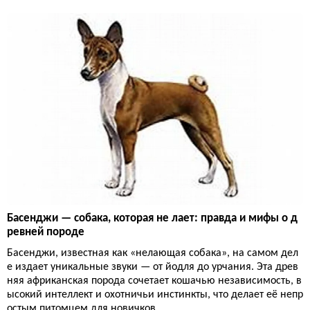
Басенджи — собака, которая не лает: правда и мифы о д
ревней породе
Басенджи, известная как «нелающая собака», на самом дел
е издает уникальные звуки — от йодля до урчания. Эта древ
няя африканская порода сочетает кошачью независимость, в
ысокий интеллект и охотничьи инстинкты, что делает её непр
остым питомцем для новичков.