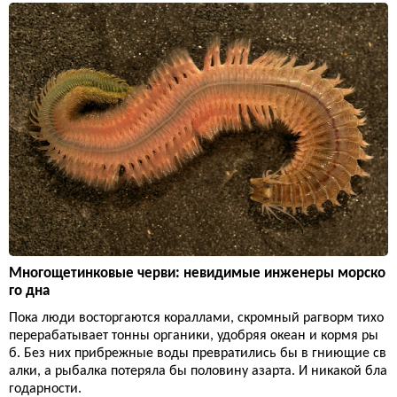
Многощетинковые черви: невидимые инженеры морско
го дна
Пока люди восторгаются кораллами, скромный рагворм тихо
перерабатывает тонны органики, удобряя океан и кормя ры
б. Без них прибрежные воды превратились бы в гниющие св
алки, а рыбалка потеряла бы половину азарта. И никакой бла
годарности.