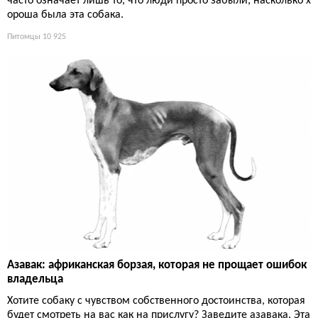
часто означает лишь то, что люди просто забыли, насколько х
ороша была эта собака.
Питомцы
10 925
Азавак: африканская борзая, которая не прощает ошибок
владельца
Хотите собаку с чувством собственного достоинства, которая
будет смотреть на вас как на прислугу? Заведите азавака. Эта