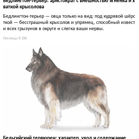
Бедлингтон-терьер: аристократ с внешностью ягнёнка и х
ваткой крысолова
Бедлингтон-терьер — овца только на вид: под кудрявой шёрс
ткой — бесстрашный крысолов и упрямец, способный извест
и всех грызунов в округе и слегка ваши нервы.
Питомцы
8 286
Бельгийский тервюрен: характер, уход и содержание