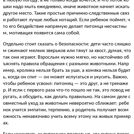
в любую погоду, а не только когда хочется, и что лоток ко
шки надо мыть ежедневно, иначе животное начнет искать
другое место. Такие простые причинно-следственные связ
и работают лучше любых нотаций. Если ребенок поймет, ч
то его бездействие напрямую делает питомца несчастны
м, мотивация появится сама собой.
Отдельно стоит сказать о безопасности: дети часто слишко
м сжимают мелких зверьков или тянут за хвост, думая, что
так они играют. Взрослым нужно мягко, но настойчиво об
ъяснять правила обращения с разными животными. Напр
имер, кролика нельзя брать за уши, а хомяка нельзя будит
ь, когда он спит — он может испугаться и укусить. Важно,
чтобы ребенок усвоил: питомец — это друг, а не тренаже
р. И если с первого раза что-то пошло не так, это повод не
ругать, а обсудить, как делать правильно. На самом деле с
овместный уход за животным невероятно сближает: ребе
нок учится эмпатии, терпению, а родитель получает возм
ожность ненавязчиво учить всему этому на живых пример
ах.