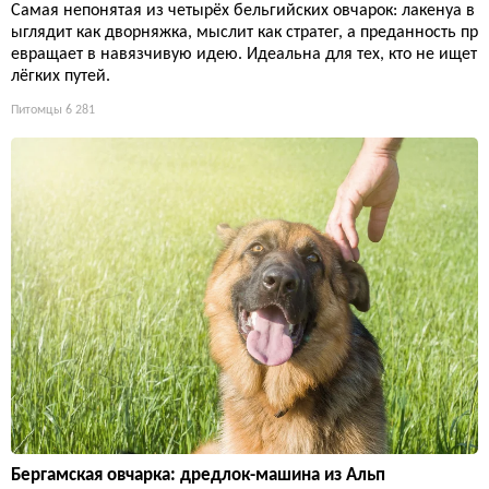
Самая непонятая из четырёх бельгийских овчарок: лакенуа в
ыглядит как дворняжка, мыслит как стратег, а преданность пр
евращает в навязчивую идею. Идеальна для тех, кто не ищет
лёгких путей.
Питомцы
6 281
Бергамская овчарка: дредлок-машина из Альп