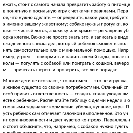
ежать, стоит с самого начала превратить заботу о питомце
в понятную и посильную игру с четкими правилами. Перв
ое, что нужно сделать — определить, какой уход требуетс
я именно вашему животному: собаке нужны прогулки, ко
шке — чистый лоток, а хомяку или крысе — регулярная уб
орка клетки. Важно не просто знать это, а записать в виде
ежедневного списка дел, который ребенок сможет выпол
нять самостоятельно или с минимальной помощью. Напр
имер, утром — покормить и налить свежей воды, после ш
колы — погулять с собакой или поиграть с кошкой, вечеро
м — причесать шерсть и проверить, все ли в порядке.
Многие дети не осознают, что питомец — это не игрушка,
а живое существо со своими потребностями. Отличный сп
особ привить ответственность — создать «план ухода» вм
есте с ребенком. Распечатайте таблицу с днями недели и о
сновными задачами: кормление, уборка, купание, игры. П
усть ребенок сам отмечает галочкой выполненное. Это уч
ит организованности и дает чувство контроля. Параллельн
о стоит объяснять, что, например, с собакой нужно гулять