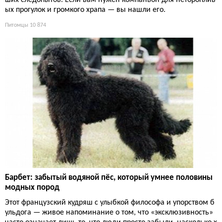
ших следопытов. Если вам нужен компаньон для нетороплив
ых прогулок и громкого храпа — вы нашли его.
Питомцы
10 874
Барбет: забытый водяной пёс, который умнее половины
модных пород
Этот французский кудряш с улыбкой философа и упорством б
ульдога — живое напоминание о том, что «эксклюзивность»