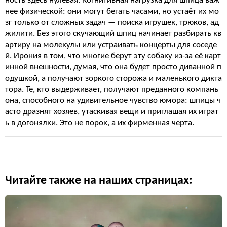
ность здесь нулевая. Когнитивная нагрузка для шпица важ
нее физической: они могут бегать часами, но устаёт их мо
зг только от сложных задач — поиска игрушек, трюков, ад
жилити. Без этого скучающий шпиц начинает разбирать кв
артиру на молекулы или устраивать концерты для соседе
й. Ирония в том, что многие берут эту собаку из-за её карт
инной внешности, думая, что она будет просто диванной п
одушкой, а получают зоркого сторожа и маленького дикта
тора. Те, кто выдерживает, получают преданного компань
она, способного на удивительное чувство юмора: шпицы ч
асто дразнят хозяев, утаскивая вещи и приглашая их играт
ь в догонялки. Это не порок, а их фирменная черта.
Читайте также на наших страницах: