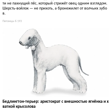
ти не пахнущий пёс, который стрижёт овец одним взглядом.
Шерсть-войлок — не прихоть, а бронежилет от волчьих зубо
в.
Питомцы
6 193
Бедлингтон-терьер: аристократ с внешностью ягнёнка и х
ваткой крысолова