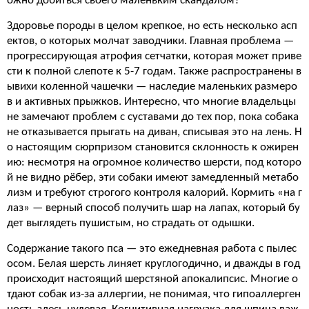
ожно добиться своего маленьким скандалом?
Здоровье породы в целом крепкое, но есть несколько асп
ектов, о которых молчат заводчики. Главная проблема —
прогрессирующая атрофия сетчатки, которая может приве
сти к полной слепоте к 5-7 годам. Также распространены в
ывихи коленной чашечки — наследие маленьких размеро
в и активных прыжков. Интересно, что многие владельцы
не замечают проблем с суставами до тех пор, пока собака
не отказывается прыгать на диван, списывая это на лень. Н
о настоящим сюрпризом становится склонность к ожирен
ию: несмотря на огромное количество шерсти, под которо
й не видно рёбер, эти собаки имеют замедленный метабо
лизм и требуют строгого контроля калорий. Кормить «на г
лаз» — верный способ получить шар на лапах, который бу
дет выглядеть пушистым, но страдать от одышки.
Содержание такого пса — это ежедневная работа с пылес
осом. Белая шерсть линяет круглогодично, и дважды в год
происходит настоящий шерстяной апокалипсис. Многие о
тдают собак из-за аллергии, не понимая, что гипоаллерген