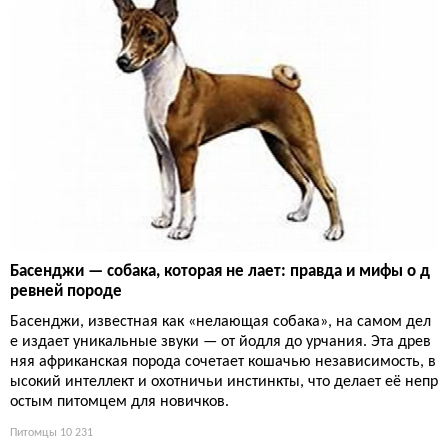
Басенджи — собака, которая не лает: правда и мифы о д
ревней породе
Басенджи, известная как «нелающая собака», на самом дел
е издает уникальные звуки — от йодля до урчания. Эта древ
няя африканская порода сочетает кошачью независимость, в
ысокий интеллект и охотничьи инстинкты, что делает её непр
остым питомцем для новичков.
Питомцы
10 231