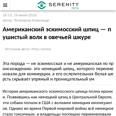
16:13, 29 июня 2026
,
автор: Лучезаров Александр
Американский эскимосский шпиц — п
ушистый волк в овечьей шкуре
Источник фото:
Press service
Эта порода — не эскимосская и не американская по пр
оисхождению: это немецкий шпиц, которого переиме
новали для коммерции, а его ослепительная белая ше
рсть скрывает упрямый и проницательный ум
История американского эскимосского шпица полна ирони
и. Появившись как немецкий шпиц в Центральной Европе,
эти собаки попали в США с волнами немецких иммигрант
ов. Однако во время Первой мировой войны всё немецкое
стало токсичным, и владельцы поспешно переименовали