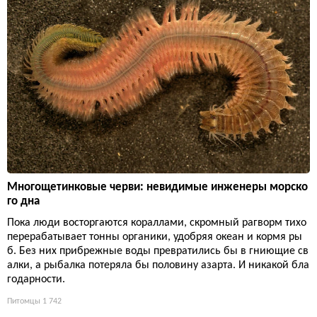
Многощетинковые черви: невидимые инженеры морско
го дна
Пока люди восторгаются кораллами, скромный рагворм тихо
перерабатывает тонны органики, удобряя океан и кормя ры
б. Без них прибрежные воды превратились бы в гниющие св
алки, а рыбалка потеряла бы половину азарта. И никакой бла
годарности.
Питомцы
1 742