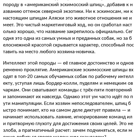
породу в «американский эскимосский шпиц», добавив к н
азванию оттенок северной экзотики. Ни к эскимосам, ни к
настоящим шпицам Аляски это животное отношения не и
меет. Это чистый маркетинговый ход, но он сработал наст
олько хорошо, что название закрепилось официально. Сег
одня это одна из самых умных и преданных собак, но за б
елоснежной красотой скрывается характер, способный пос
тавить на место любого хозяина-новичка.
Интеллект этой породы — её главное достоинство и однов
ременно проклятие. Американские эскимосские шпицы вх
одят в топ-20 самых обучаемых собак по рабочему интелл
екту, уступая лишь бордер-колли, пуделям и немецким ов
чаркам. Они схватывают команды с трёх-пяти повторений
и запоминают их навсегда. Однако этот ум часто идёт по п
ути манипуляции. Если хозяин непоследователен, шпиц б
ыстро понимает, кто на самом деле диктует правила — и
начинает использовать лаяние, игнорирование команд ил
и притворную глухоту для достижения своих целей. Это не
злоба, а прагматичный расчет: зачем подчиняться, если м