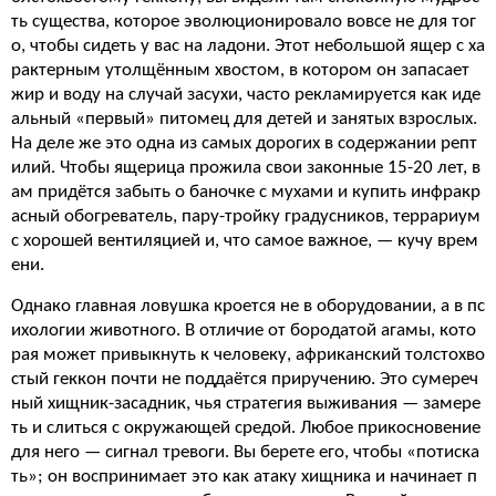
ть существа, которое эволюционировало вовсе не для тог
о, чтобы сидеть у вас на ладони. Этот небольшой ящер с ха
рактерным утолщённым хвостом, в котором он запасает
жир и воду на случай засухи, часто рекламируется как иде
альный «первый» питомец для детей и занятых взрослых.
На деле же это одна из самых дорогих в содержании репт
илий. Чтобы ящерица прожила свои законные 15-20 лет, в
ам придётся забыть о баночке с мухами и купить инфракр
асный обогреватель, пару-тройку градусников, террариум
с хорошей вентиляцией и, что самое важное, — кучу врем
ени.
Однако главная ловушка кроется не в оборудовании, а в пс
ихологии животного. В отличие от бородатой агамы, кото
рая может привыкнуть к человеку, африканский толстохво
стый геккон почти не поддаётся приручению. Это сумереч
ный хищник-засадник, чья стратегия выживания — замере
ть и слиться с окружающей средой. Любое прикосновение
для него — сигнал тревоги. Вы берете его, чтобы «потиска
ть»; он воспринимает это как атаку хищника и начинает п