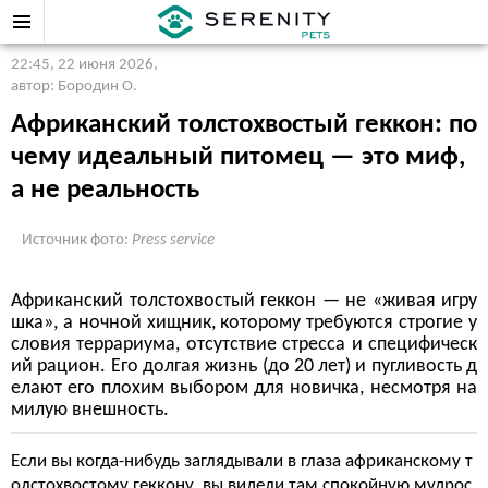
22:45, 22 июня 2026
,
автор: Бородин О.
Африканский толстохвостый геккон: по
чему идеальный питомец — это миф,
а не реальность
Источник фото:
Press service
Африканский толстохвостый геккон — не «живая игру
шка», а ночной хищник, которому требуются строгие у
словия террариума, отсутствие стресса и специфическ
ий рацион. Его долгая жизнь (до 20 лет) и пугливость д
елают его плохим выбором для новичка, несмотря на
милую внешность.
Если вы когда-нибудь заглядывали в глаза африканскому т
олстохвостому геккону, вы видели там спокойную мудрос