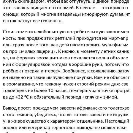
ахнуть скипидаром, чтобы вас отпугнуть. В дикой природе
этот запах защищает его от змей. В неволе — это крик о п
омощи, который многие владельцы игнорируют, думая, чт
о «так пахнут все гекконы».
Стоит отметить любопытную потребительскую закономер
ность: пик продаж этих рептилий приходится на март-апр
ель, сразу после того, как дети насмотрелись мультфильм
ов про «милых ящериц». К июню, к моменту летних каник
ул, на форумах зоозащитников появляется волна объявле
ний с формулировкой «отдам в хорошие руки, потому что
ребёнок потерял интерес». Зообизнес, к сожалению, заточ
ен именно на такие импульсные покупки. Вам не объяснят
в зоомагазине, что геккону нужен строгий режим дня: све
товой день не более 10 часов, температура в точке прогре
ва до +32 °С и обязательный период «спячки» зимой.
Вывод прост: прежде чем завести африканского толстохво
стого геккона, убедитесь, что вы готовы завести не игрушк
у, а живое существо с характером отшельника. Настоящий
зоолог или ветеринар-герпетолог никогда не скажет вам: