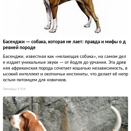
Басенджи — собака, которая не лает: правда и мифы о д
ревней породе
Басенджи, известная как «нелающая собака», на самом дел
е издает уникальные звуки — от йодля до урчания. Эта древ
няя африканская порода сочетает кошачью независимость, в
ысокий интеллект и охотничьи инстинкты, что делает её непр
остым питомцем для новичков.
Питомцы
9 914