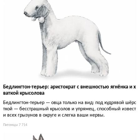
Бедлингтон-терьер: аристократ с внешностью ягнёнка и х
ваткой крысолова
Бедлингтон-терьер — овца только на вид: под кудрявой шёрс
ткой — бесстрашный крысолов и упрямец, способный извест
и всех грызунов в округе и слегка ваши нервы.
Питомцы
7 714