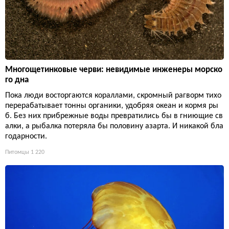
Многощетинковые черви: невидимые инженеры морско
го дна
Пока люди восторгаются кораллами, скромный рагворм тихо
перерабатывает тонны органики, удобряя океан и кормя ры
б. Без них прибрежные воды превратились бы в гниющие св
алки, а рыбалка потеряла бы половину азарта. И никакой бла
годарности.
Питомцы
1 220