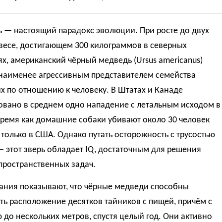
ь — настоящий парадокс эволюции. При росте до двух
весе, достигающем 300 килограммов в северных
х, американский чёрный медведь (Ursus americanus)
 наименее агрессивным представителем семейства
 по отношению к человеку. В Штатах и Канаде
овано в среднем одно нападение с летальным исходом в
 время как домашние собаки убивают около 30 человек
только в США. Однако путать осторожность с трусостью
— этот зверь обладает IQ, достаточным для решения
пространственных задач.
ания показывают, что чёрные медведи способны
ь расположение десятков тайников с пищей, причём с
 до нескольких метров, спустя целый год. Они активно