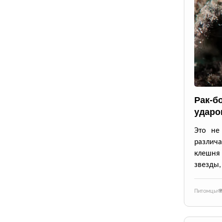
Рак-б
ударо
Это не
различа
клешня
звезды,
Питомцы