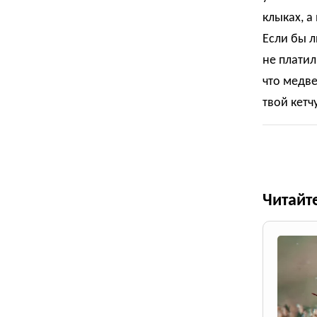
клыках, а
Если бы л
не платил
что медве
твой кетч
Читайт