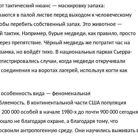
т тактический нюанс — маскировку запаха:
аются в палой листве перед выходом к человеческому
обы перебить собственный запах. Это животное —
 тактик. Например, бурые медведи, как правило, просто
ерез препятствие. Чёрный медведь же потратит час на
замка, но войдёт тихо. В национальных парках Сьерра-
гистрировались случаи, когда медведи откручивали
соединения на воротах лагерей, используя когти как
 особенность вида — феноменальная
бляемость. В континентальной части США популяция
 200 000 особей в начале 1980-х до почти 900 000 сегодня
ошло не благодаря охране, а благодаря тому, что
освоили антропогенную среду. Они научились выживать 