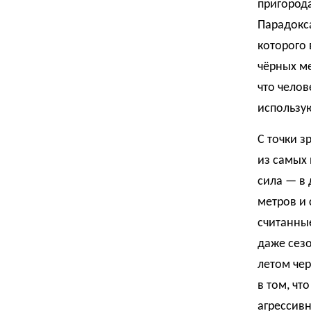
пригород
Парадокса
которого 
чёрных ме
что челов
использую
С точки з
из самых 
сила — в 
метров и 
считанные
даже сез
летом чер
в том, чт
агрессивн