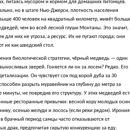
ах, питаясь мусором и кормом для домашних питомцев.
льно, но в штате Нью-Джерси, плотность населения
выше 400 человек на квадратный километр, живёт больш
дведей, чем во всей лесной глуши Монтаны. Это значит,
ек для них не угроза, а ресурс. Их не пугают города; они
т их как шведский стол.
рения биологической стратегии, чёрный медведь — один
выносливых зверей. Гоняется ли он за лосем? Редко. Его
детализации. Он чувствует сок под корой дуба за 30
способен разрыть муравейник на глубину до метра за
 минуты, не повредив его структуру. У этих медведей ест
онные ресторанные привычки: весной кору молодых осин
нику, осенью желуди и лосось (если реки рядом). Ирония
о в брачный период самцы часто отказываются от
ых драк, предпочитая скрытую конкуренцию за еду.