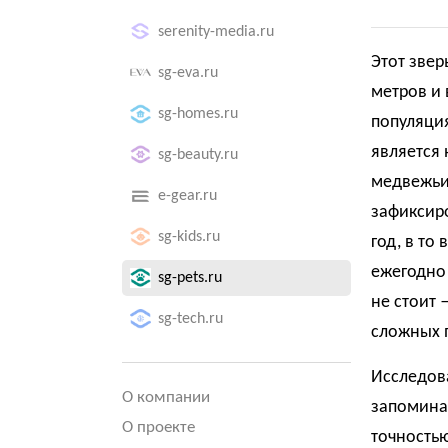
serenity-media.ru
Этот звер
sg-eva.ru
метров и 
sg-homes.ru
популяция
является
sg-beauty.ru
медвежьих
e-gear.ru
зафиксир
sg-kids.ru
год, в то
ежегодно 
sg-pets.ru
не стоит 
sg-tech.ru
сложных 
Исследов
О компании
запоминат
О проекте
точностью