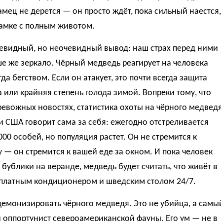
мец не дерется — он просто ждёт, пока сильный наестся,
самке с полным животом.
евидный, но неочевидный вывод: наш страх перед ними
е же зеркало. Чёрный медведь реагирует на человека
гда бегством. Если он атакует, это почти всегда защита
 или крайняя степень голода зимой. Вопреки тому, что
ревожных новостях, статистика охоты на чёрного медвед
и США говорит сама за себя: ежегодно отстреливается
000 особей, но популяция растет. Он не стремится к
 — он стремится к вашей еде за окном. И пока человек
 бублики на веранде, медведь будет считать, что живёт в
сплатным кондиционером и шведским столом 24/7.
демонизировать чёрного медведя. Это не убийца, а самы
 оппортунист североамериканской фауны. Его ум — не в