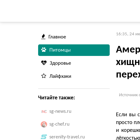
16:35, 24 и
Главное
Амер
Питомцы
хищни
Здоровье
пере
Лайфхаки
Источник 
Читайте также:
sg-news.ru
Если вы 
просто пл
sg-chef.ru
и корешк
serenity-travel.ru
лёгкостью