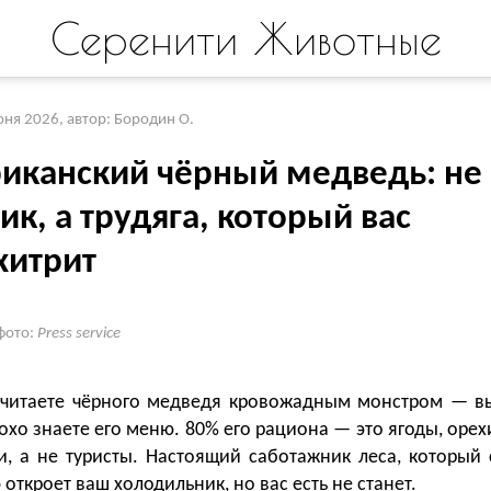
Серенити Животные
юня 2026
,
автор: Бородин О.
иканский чёрный медведь: не
к, а трудяга, который вас
хитрит
фото:
Press service
считаете чёрного медведя кровожадным монстром — в
охо знаете его меню. 80% его рациона — это ягоды, орех
и, а не туристы. Настоящий саботажник леса, который 
 откроет ваш холодильник, но вас есть не станет.