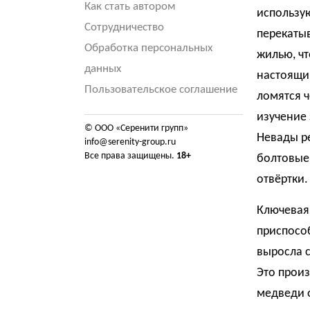
Как стать автором
использую
Сотрудничество
перекатыв
Обработка персональных
жилью, чт
данных
настоящий
Пользовательское соглашение
ломятся ч
изучение 
© ООО «Серенити групп»
Невады ре
info@serenity-group.ru
Все права защищены.
18+
болтовые 
отвёртки.
Ключевая
приспосо
выросла с
Это произ
медведи 