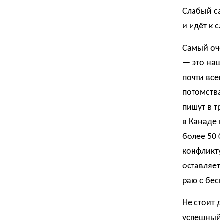
Слабый са
и идёт к 
Самый оч
— это наш
почти все
потомства
пишут в т
в Канаде 
более 50 
конфликту
оставляет
раю с бе
Не стоит 
успешный