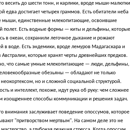
о весить до шести тонн, и карлики, вроде мыши-малютки
ой едва достигает четырех граммов. Есть обитатели неба
е мыши, единственные млекопитающие, освоившие
 полет. Есть водные формы — киты и дельфины, которые
ь в океан, сохранили легочное дыхание и рожают
 в воде. Есть эндемики, вроде лемуров Мадагаскара и
 Австралии, которые хранят черты древнейших предков.
о, что самые умные млекопитающие — люди, дельфины,
человекообразные обезьяны — обладают не только
неокортексом, но и сложной социальной структурой.
сть и интеллект, похоже, идут рука об руку: чем сложнее
тем изощреннее способы коммуникации и решения задач.
го внимания заслуживает поведение опоссумов, которое
ывают "притворством мертвым". На самом деле это не
 мастерство, а глубокая реакция стресса. Когда опоссум