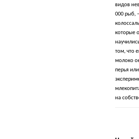
видов нев
000 рыб, 
колоссал
которые о
научились
том, что 
молоко о
перья или
экспериме
млекопита
на собств