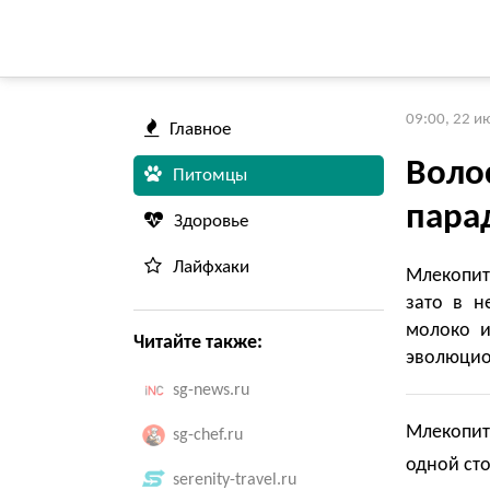
09:00, 22 и
Главное
Воло
Питомцы
пара
Здоровье
Лайфхаки
Млекопит
зато в н
молоко и
Читайте также:
эволюцио
sg-news.ru
Млекопит
sg-chef.ru
одной сто
serenity-travel.ru