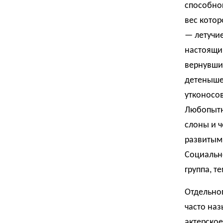
способног
вес котор
— летучи
настоящий
вернувшис
детенышей
утконосов
Любопытн
слоны и 
развитым 
Социально
группа, 
Отдельно
часто наз
актерское