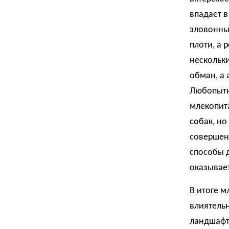
впадает в
зловонны
плоти, а 
нескольки
обман, а
Любопытно
млекопит
собак, но
совершен
способы д
оказывае
В итоге 
влиятель
ландшафт