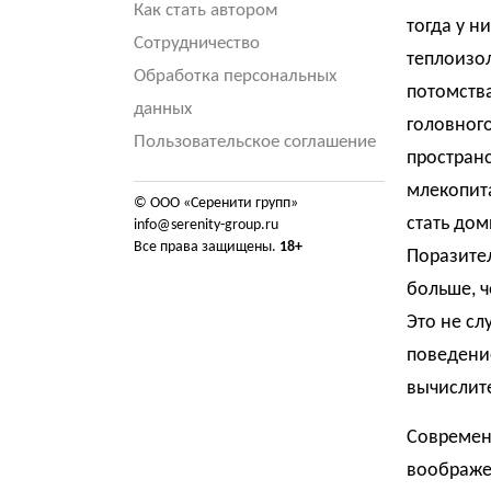
Как стать автором
тогда у н
Сотрудничество
теплоизо
Обработка персональных
потомства
данных
головного
Пользовательское соглашение
простран
млекопит
© ООО «Серенити групп»
стать до
info@serenity-group.ru
Все права защищены.
18+
Поразител
больше, ч
Это не с
поведение
вычислит
Современ
воображен