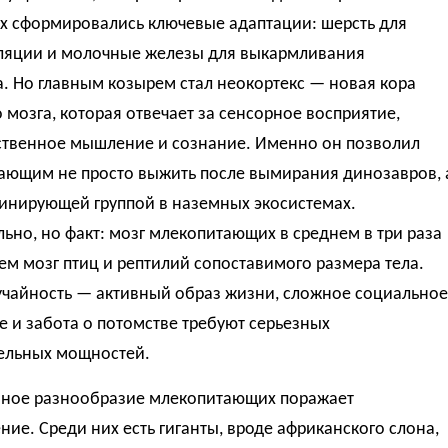
их сформировались ключевые адаптации: шерсть для
ляции и молочные железы для выкармливания
. Но главным козырем стал неокортекс — новая кора
 мозга, которая отвечает за сенсорное восприятие,
ственное мышление и сознание. Именно он позволил
ающим не просто выжить после вымирания динозавров, 
минирующей группой в наземных экосистемах.
ьно, но факт: мозг млекопитающих в среднем в три раза
ем мозг птиц и рептилий сопоставимого размера тела.
лучайность — активный образ жизни, сложное социальное
 и забота о потомстве требуют серьезных
ельных мощностей.
ное разнообразие млекопитающих поражает
ие. Среди них есть гиганты, вроде африканского слона,