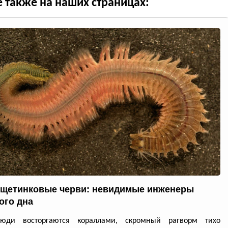
е также на наших страницах:
щетинковые черви: невидимые инженеры
ого дна
юди восторгаются кораллами, скромный рагворм тихо