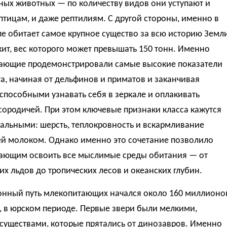
ных животных — по количеству видов они уступают и
птицам, и даже рептилиям. С другой стороны, именно в
пе обитает самое крупное существо за всю историю Земл
ит, вес которого может превышать 150 тонн. Именно
ающие продемонстрировали самые высокие показатели
а, начиная от дельфинов и приматов и заканчивая
способными узнавать себя в зеркале и оплакивать
ородичей. При этом ключевые признаки класса кажутся
альными: шерсть, теплокровность и вскармливание
й молоком. Однако именно это сочетание позволило
ающим освоить все мыслимые среды обитания — от
их льдов до тропических лесов и океанских глубин.
нный путь млекопитающих начался около 160 миллионо
, в юрском периоде. Первые звери были мелкими,
существами, которые прятались от динозавров. Именно