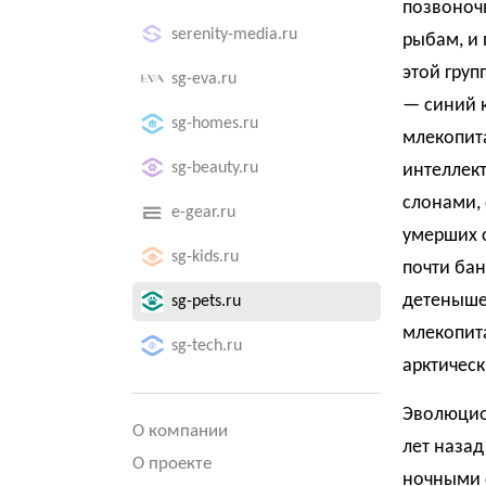
позвоноч
serenity-media.ru
рыбам, и 
этой груп
sg-eva.ru
— синий к
sg-homes.ru
млекопит
sg-beauty.ru
интеллект
слонами, 
e-gear.ru
умерших с
sg-kids.ru
почти бан
детеныше
sg-pets.ru
млекопит
sg-tech.ru
арктическ
Эволюцио
О компании
лет назад
О проекте
ночными 