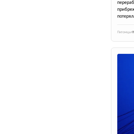
перераб
прибре
потерял
Питомцы