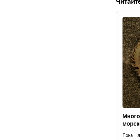
Читайт
Много
морск
Пока л