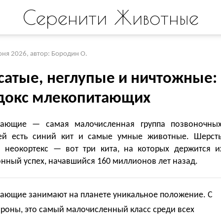
Серенити Животные
юня 2026
,
автор: Бородин О.
сатые, неглупые и ничтожные:
докс млекопитающих
ающие — самая малочисленная группа позвоночных
ей есть синий кит и самые умные животные. Шерсть
 неокортекс — вот три кита, на которых держится и
нный успех, начавшийся 160 миллионов лет назад.
ающие занимают на планете уникальное положение. С
роны, это самый малочисленный класс среди всех