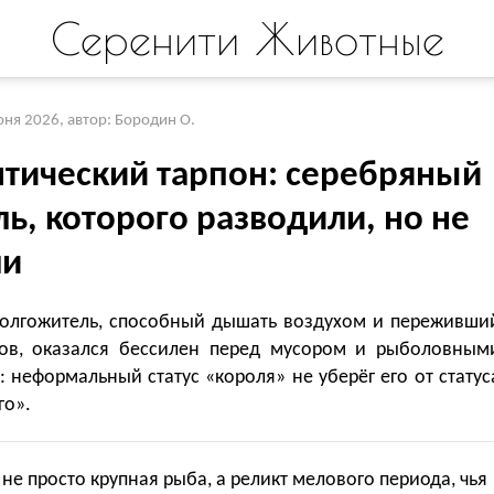
Серенити Животные
юня 2026
,
автор: Бородин О.
нтический тарпон: серебряный
ь, которого разводили, но не
ли
олгожитель, способный дышать воздухом и переживши
ов, оказался бессилен перед мусором и рыболовным
 неформальный статус «короля» не уберёг его от статус
го».
не просто крупная рыба, а реликт мелового периода, чья