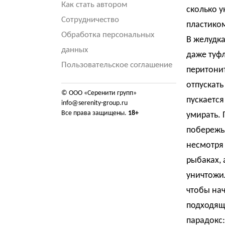
Как стать автором
сколько 
Сотрудничество
пластиком
Обработка персональных
В желудка
данных
даже туфл
Пользовательское соглашение
перитони
отпускать
© ООО «Серенити групп»
пускается
info@serenity-group.ru
Все права защищены.
18+
умирать. 
побережь
несмотря 
рыбаках, 
уничтожил
чтобы нач
подходяще
парадокс: