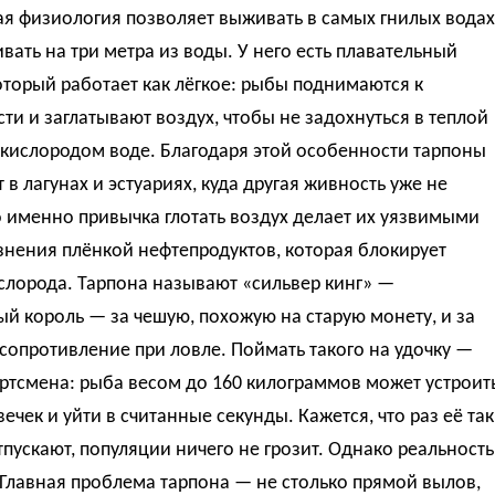
ая физиология позволяет выживать в самых гнилых водах
вать на три метра из воды. У него есть плавательный
оторый работает как лёгкое: рыбы поднимаются к
ти и заглатывают воздух, чтобы не задохнуться в теплой
 кислородом воде. Благодаря этой особенности тарпоны
в лагунах и эстуариях, куда другая живность уже не
о именно привычка глотать воздух делает их уязвимыми
знения плёнкой нефтепродуктов, которая блокирует
слорода. Тарпона называют «сильвер кинг» —
й король — за чешую, похожую на старую монету, и за
сопротивление при ловле. Поймать такого на удочку —
ртсмена: рыба весом до 160 килограммов может устроит
вечек и уйти в считанные секунды. Кажется, что раз её так
тпускают, популяции ничего не грозит. Однако реальность
Главная проблема тарпона — не столько прямой вылов,