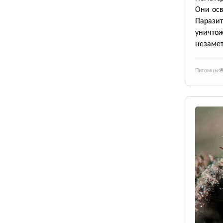
Они осв
Парази
уничто
незаме
Питомцы