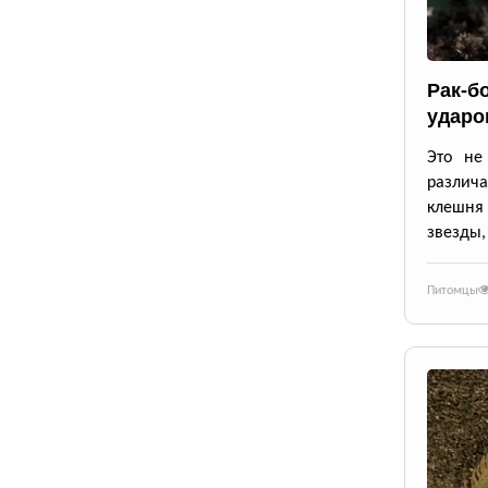
Рак-б
ударо
Это не
различа
клешня
звезды,
Питомцы