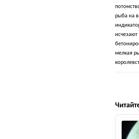
потомство
рыба на в
индикато
исчезают 
бетониров
мелкая ры
королевст
Читайт