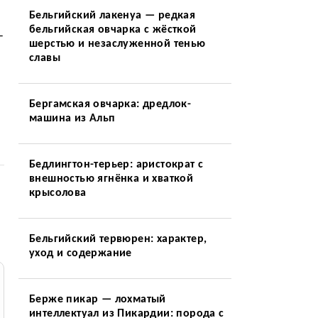
Бельгийский лакенуа — редкая
бельгийская овчарка с жёсткой
—
шерстью и незаслуженной тенью
славы
Бергамская овчарка: дредлок-
машина из Альп
Бедлингтон-терьер: аристократ с
внешностью ягнёнка и хваткой
крысолова
Бельгийский тервюрен: характер,
уход и содержание
Берже пикар — лохматый
интеллектуал из Пикардии: порода с