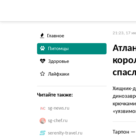
21:23, 17 и
Главное
Атла
Питомцы
корол
Здоровье
спас
Лайфхаки
Хищник-д
Читайте также:
динозавр
крючками:
sg-news.ru
«уязвимо
sg-chef.ru
Тарпон — 
serenity-travel.ru