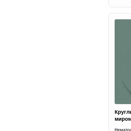
Кругл
миром
Немато