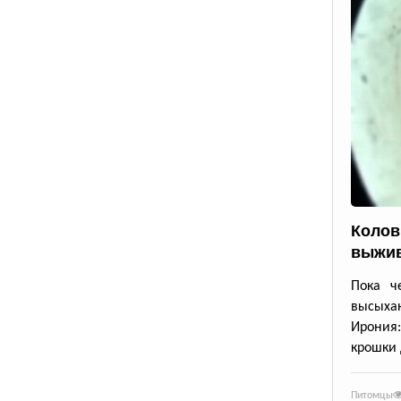
Колов
выжив
Пока че
высыхаю
Ирония
крошки 
Питомцы