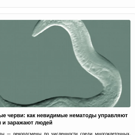
ые черви: как невидимые нематоды управляют
 и заражают людей
ды — рекордсмены по численности среди многоклеточных.