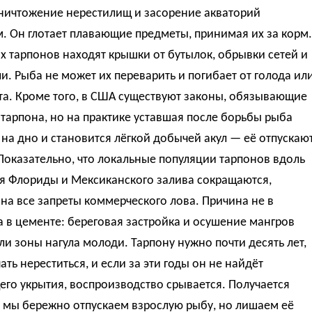
уничтожение нерестилищ и засорение акваторий
. Он глотает плавающие предметы, принимая их за корм.
х тарпонов находят крышки от бутылок, обрывки сетей и
и. Рыба не может их переварить и погибает от голода ил
та. Кроме того, в США существуют законы, обязывающие
 тарпона, но на практике уставшая после борьбы рыба
 на дно и становится лёгкой добычей акул — её отпускаю
Показательно, что локальные популяции тарпонов вдоль
я Флориды и Мексиканского залива сокращаются,
на все запреты коммерческого лова. Причина не в
а в цементе: береговая застройка и осушение мангров
и зоны нагула молоди. Тарпону нужно почти десять лет,
ать нереститься, и если за эти годы он не найдёт
го укрытия, воспроизводство срывается. Получается
 мы бережно отпускаем взрослую рыбу, но лишаем её