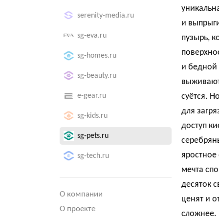
уникальн
serenity-media.ru
и выпрыги
sg-eva.ru
пузырь, к
поверхнос
sg-homes.ru
и бедной
sg-beauty.ru
выживают 
e-gear.ru
суётся. Н
для загря
sg-kids.ru
доступ ки
sg-pets.ru
серебряны
яростное 
sg-tech.ru
мечта спо
десяток с
О компании
ценят и о
О проекте
сложнее. 