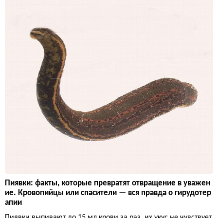
Пиявки: факты, которые превратят отвращение в уважен
ие. Кровопийцы или спасители — вся правда о гирудотер
апии
Пиявки выпивают до 15 мл крови за раз, их укус не чувствует