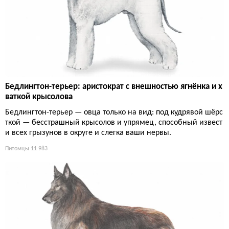
Бедлингтон-терьер: аристократ с внешностью ягнёнка и х
ваткой крысолова
Бедлингтон-терьер — овца только на вид: под кудрявой шёрс
ткой — бесстрашный крысолов и упрямец, способный извест
и всех грызунов в округе и слегка ваши нервы.
Питомцы
11 983