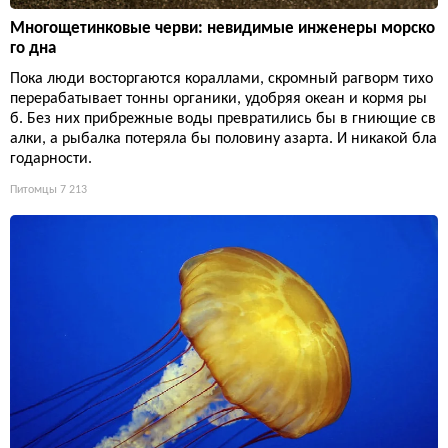
Многощетинковые черви: невидимые инженеры морско
го дна
Пока люди восторгаются кораллами, скромный рагворм тихо
перерабатывает тонны органики, удобряя океан и кормя ры
б. Без них прибрежные воды превратились бы в гниющие св
алки, а рыбалка потеряла бы половину азарта. И никакой бла
годарности.
Питомцы
7 213