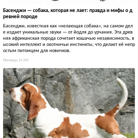
Басенджи — собака, которая не лает: правда и мифы о д
ревней породе
Басенджи, известная как «нелающая собака», на самом дел
е издает уникальные звуки — от йодля до урчания. Эта древ
няя африканская порода сочетает кошачью независимость, в
ысокий интеллект и охотничьи инстинкты, что делает её непр
остым питомцем для новичков.
Питомцы
14 295