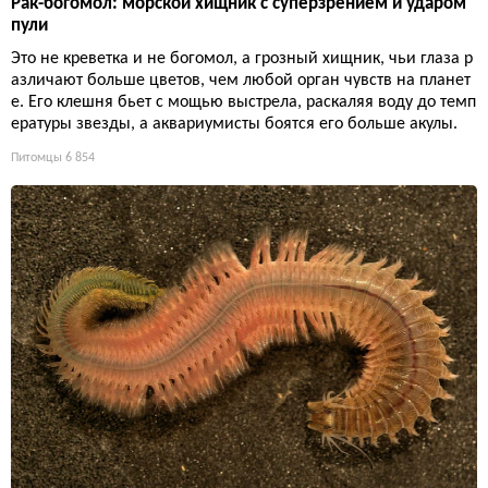
Рак-богомол: морской хищник с суперзрением и ударом
пули
Это не креветка и не богомол, а грозный хищник, чьи глаза р
азличают больше цветов, чем любой орган чувств на планет
е. Его клешня бьет с мощью выстрела, раскаляя воду до темп
ературы звезды, а аквариумисты боятся его больше акулы.
Питомцы
6 854