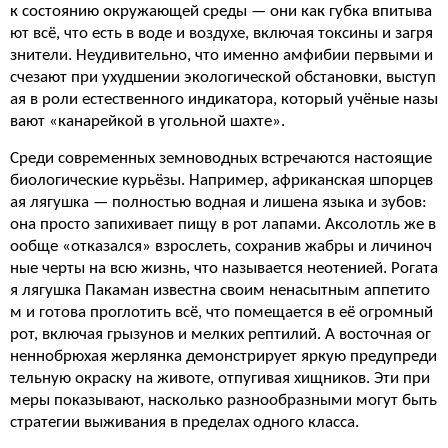
к состоянию окружающей среды — они как губка впитыва
ют всё, что есть в воде и воздухе, включая токсины и загря
знители. Неудивительно, что именно амфибии первыми и
счезают при ухудшении экологической обстановки, выступ
ая в роли естественного индикатора, который учёные назы
вают «канарейкой в угольной шахте».
Среди современных земноводных встречаются настоящие
биологические курьёзы. Например, африканская шпорцев
ая лягушка — полностью водная и лишена языка и зубов:
она просто запихивает пищу в рот лапами. Аксолотль же в
ообще «отказался» взрослеть, сохранив жабры и личиноч
ные черты на всю жизнь, что называется неотенией. Рогата
я лягушка Пакаман известна своим ненасытным аппетито
м и готова проглотить всё, что помещается в её огромный
рот, включая грызунов и мелких рептилий. А восточная ог
неннобрюхая жерлянка демонстрирует яркую предупреди
тельную окраску на животе, отпугивая хищников. Эти при
меры показывают, насколько разнообразными могут быть
стратегии выживания в пределах одного класса.