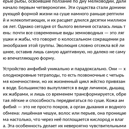
ёрые рыбы, освоившие ползание по дну мелководий, дали
начало первым четвероногим. Эти существа стали домини
рующей формой жизни на суше намного раньше рептили
й и млекопитающих, и их расцвет длился десятки миллион
ов лет. Однако сегодня от былого величия осталась лишь т
ень: почти все современные виды земноводных — это ляг
ушки и жабы, что говорит о колоссальном сокращении ра
знообразия этой группы. Эволюция словно отсекла всё ли
шнее, оставив лишь самую адаптивную, но далеко не саму
ю впечатляющую форму.
Устройство амфибий уникально и парадоксально. Они — х
олоднокровные тетраподы, то есть позвоночные с четырь
мя конечностями, но их жизненный цикл жёстко привязан
к воде. Большинство вылупляется в виде личинок, дышащ
их жабрами, и лишь со временем трансформируется, обре
тая лёгкие и способность передвигаться по суше. Кожа ам
фибий — это не просто покров, а орган дыхания и водного
обмена: лишённая чешуи, волос или перьев, она проницае
ма настолько, что через неё поглощается кислород и влаг
а. Эта особенность делает их невероятно чувствительными