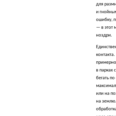
для разм
и гнойны
ошибку, п
— в этот 
ноздри.
Единствен
контакта.
примерно 
в парках 
бегать по
максималь
или на по
на землю.
обработка