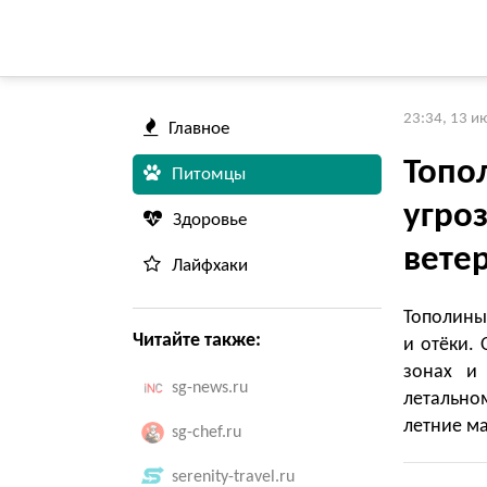
23:34, 13 и
Главное
Топо
Питомцы
угроз
Здоровье
вете
Лайфхаки
Тополиный
Читайте также:
и отёки.
зонах и 
sg-news.ru
летально
летние м
sg-chef.ru
serenity-travel.ru