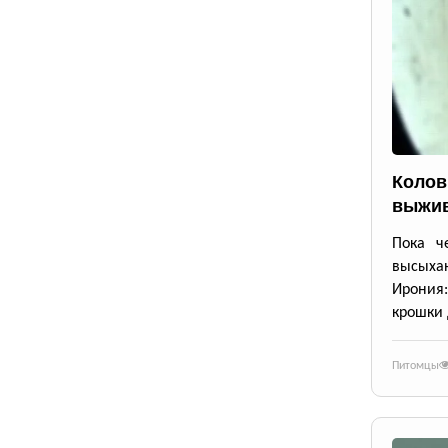
Колов
выжив
Пока че
высыхаю
Ирония
крошки 
Питомцы