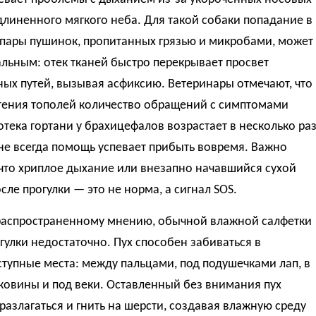
длиненного мягкого неба. Для такой собаки попадание в
 пары пушинок, пропитанных грязью и микробами, может
альным: отек тканей быстро перекрывает просвет
ых путей, вызывая асфиксию. Ветеринары отмечают, что
етения тополей количество обращений с симптомами
отека гортани у брахицефалов возрастает в несколько раз
не всегда помощь успевает прибыть вовремя. Важно
что хриплое дыхание или внезапно начавшийся сухой
сле прогулки — это не норма, а сигнал SOS.
распространенному мнению, обычной влажной салфетки
гулки недостаточно. Пух способен забиваться в
тупные места: между пальцами, под подушечками лап, в
ковины и под веки. Оставленный без внимания пух
разлагаться и гнить на шерсти, создавая влажную среду