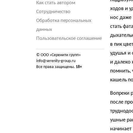
Как стать автором
ходов и у
Сотрудничество
нос даже
Обработка персональных
стать фат
данных
дыхательн
Пользовательское соглашение
в пик цв
удушья и 
© ООО «Серенити групп»
info@serenity-group.ru
и далеко 
Все права защищены.
18+
помнить, 
кашель по
Вопреки 
после про
труднодос
ушные ра
начинает 