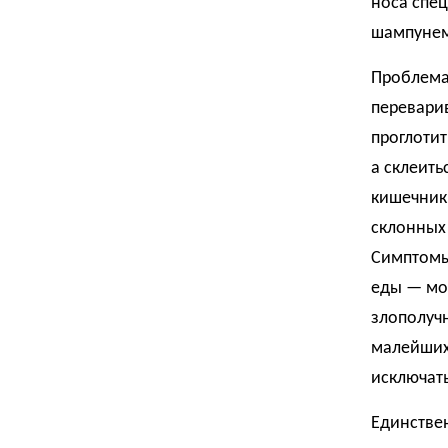
носа спе
шампунем
Проблема 
переварив
проглотит
а склеить
кишечник.
склонных 
Симптомы 
еды — мог
злополучн
малейших
исключат
Единствен