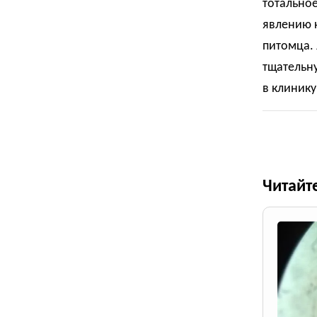
тотальное
явлению к
питомца. 
тщательну
в клинику
Читайт