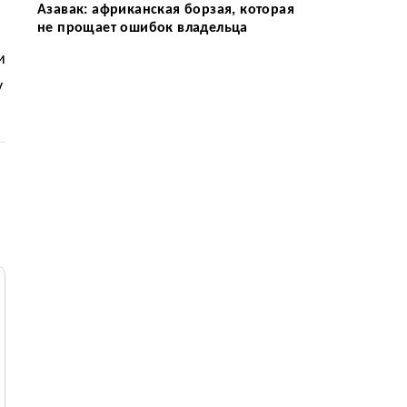
Азавак: африканская борзая, которая
не прощает ошибок владельца
и
у