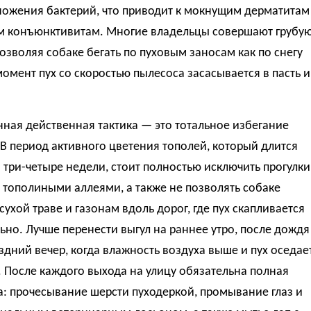
ножения бактерий, что приводит к мокнущим дерматитам
м конъюнктивитам. Многие владельцы совершают грубу
озволяя собаке бегать по пуховым заносам как по снегу
момент пух со скоростью пылесоса засасывается в пасть и
ная действенная тактика — это тотальное избегание
 В период активного цветения тополей, который длится
три-четыре недели, стоит полностью исключить прогулки
с тополиными аллеями, а также не позволять собаке
 сухой траве и газонам вдоль дорог, где пух скапливается
но. Лучше перенести выгул на раннее утро, после дождя
здний вечер, когда влажность воздуха выше и пух оседае
 После каждого выхода на улицу обязательна полная
: прочесывание шерсти пуходеркой, промывание глаз и