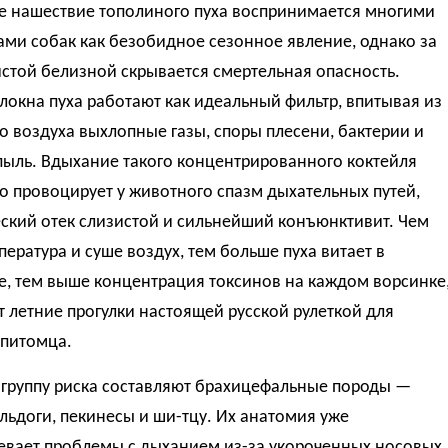
е нашествие тополиного пуха воспринимается многими
ми собак как безобидное сезонное явление, однако за
стой белизной скрывается смертельная опасность.
локна пуха работают как идеальный фильтр, впитывая из
о воздуха выхлопные газы, споры плесени, бактерии и
пыль. Вдыхание такого концентрированного коктейля
 провоцирует у животного спазм дыхательных путей,
ский отек слизистой и сильнейший конъюнктивит. Чем
ература и суше воздух, тем больше пуха витает в
е, тем выше концентрация токсинов на каждом ворсинке
т летние прогулки настоящей русской рулеткой для
 питомца.
группу риска составляют брахицефальные породы —
льдоги, пекинесы и ши-тцу. Их анатомия уже
евает проблемы с дыханием из-за укороченных носовых