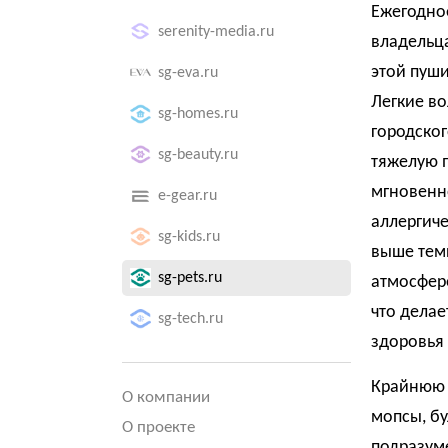
Ежегодно
serenity-media.ru
владельца
этой пуши
sg-eva.ru
Легкие во
sg-homes.ru
городског
sg-beauty.ru
тяжелую 
мгновенно
e-gear.ru
аллергиче
sg-kids.ru
выше темп
sg-pets.ru
атмосфер
что делае
sg-tech.ru
здоровья
Крайнюю 
О компании
мопсы, бу
О проекте
подразум