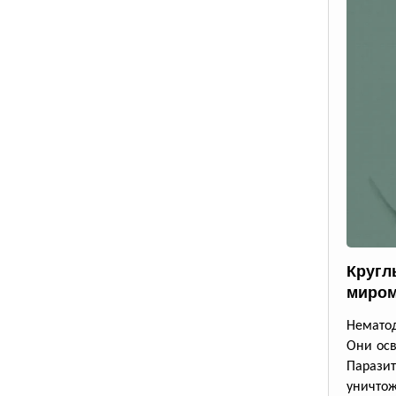
Кругл
миром
Немато
Они осв
Парази
уничто