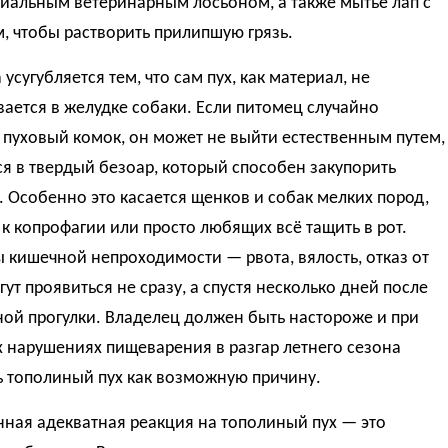
циальным ветеринарным лосьоном, а также мытье лап с
, чтобы растворить прилипшую грязь.
усугубляется тем, что сам пух, как материал, не
ается в желудке собаки. Если питомец случайно
 пуховый комок, он может не выйти естественным путем,
ся в твердый безоар, который способен закупорить
 Особенно это касается щенков и собак мелких пород,
к копрофагии или просто любящих всё тащить в рот.
кишечной непроходимости — рвота, вялость, отказ от
ут проявиться не сразу, а спустя несколько дней после
ой прогулки. Владелец должен быть настороже и при
 нарушениях пищеварения в разгар летнего сезона
ь тополиный пух как возможную причину.
ная адекватная реакция на тополиный пух — это