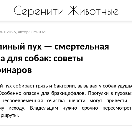
Серенити Животные
юня 2026
,
автор: Офин М.
линый пух — смертельная
а для собак: советы
ринаров
 пух собирает грязь и бактерии, вызывая у собак удушь
 Особенно опасен для брахицефалов. Прогулки в пуховы
несвоевременная очистка шерсти могут привести 
му исходу. Владельцам нужно срочно пересмотрет
аршруты.