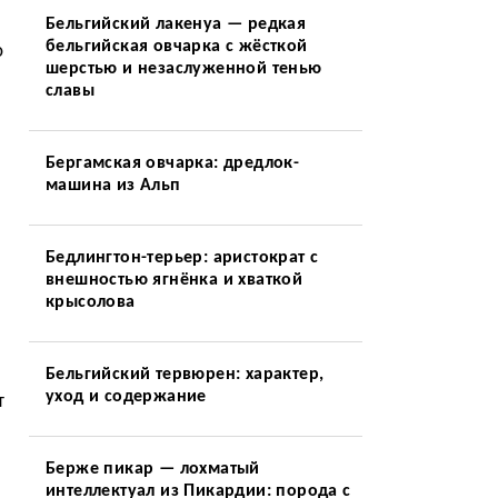
Бельгийский лакенуа — редкая
бельгийская овчарка с жёсткой
ю
шерстью и незаслуженной тенью
славы
Бергамская овчарка: дредлок-
машина из Альп
Бедлингтон-терьер: аристократ с
внешностью ягнёнка и хваткой
крысолова
Бельгийский тервюрен: характер,
уход и содержание
т
Берже пикар — лохматый
интеллектуал из Пикардии: порода с