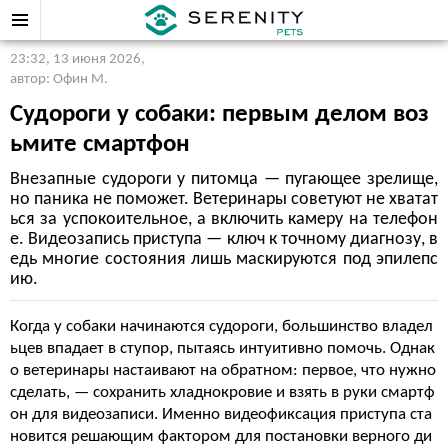
23:32, 13 июня 2026
,
автор: Офин М.
Судороги у собаки: первым делом воз
ьмите смартфон
Внезапные судороги у питомца — пугающее зрелище,
но паника не поможет. Ветеринары советуют не хватат
ься за успокоительное, а включить камеру на телефон
е. Видеозапись приступа — ключ к точному диагнозу, в
едь многие состояния лишь маскируются под эпилепс
ию.
Когда у собаки начинаются судороги, большинство владел
ьцев впадает в ступор, пытаясь интуитивно помочь. Однак
о ветеринары настаивают на обратном: первое, что нужно
сделать, — сохранить хладнокровие и взять в руки смартф
он для видеозаписи. Именно видеофиксация приступа ста
новится решающим фактором для постановки верного ди