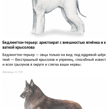
Бедлингтон-терьер: аристократ с внешностью ягнёнка и х
ваткой крысолова
Бедлингтон-терьер — овца только на вид: под кудрявой шёрс
ткой — бесстрашный крысолов и упрямец, способный извест
и всех грызунов в округе и слегка ваши нервы.
Питомцы
11 759