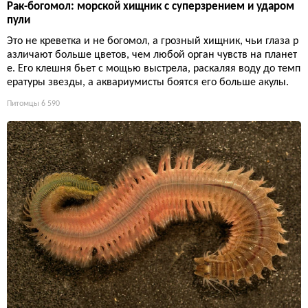
Рак-богомол: морской хищник с суперзрением и ударом
пули
Это не креветка и не богомол, а грозный хищник, чьи глаза р
азличают больше цветов, чем любой орган чувств на планет
е. Его клешня бьет с мощью выстрела, раскаляя воду до темп
ературы звезды, а аквариумисты боятся его больше акулы.
Питомцы
6 590