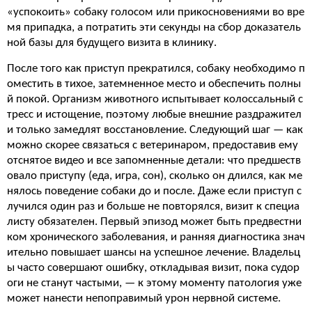
«успокоить» собаку голосом или прикосновениями во вре
мя припадка, а потратить эти секунды на сбор доказатель
ной базы для будущего визита в клинику.
После того как приступ прекратился, собаку необходимо п
оместить в тихое, затемненное место и обеспечить полны
й покой. Организм животного испытывает колоссальный с
тресс и истощение, поэтому любые внешние раздражител
и только замедлят восстановление. Следующий шаг — как
можно скорее связаться с ветеринаром, предоставив ему
отснятое видео и все запомненные детали: что предшеств
овало приступу (еда, игра, сон), сколько он длился, как ме
нялось поведение собаки до и после. Даже если приступ с
лучился один раз и больше не повторялся, визит к специа
листу обязателен. Первый эпизод может быть предвестни
ком хронического заболевания, и ранняя диагностика знач
ительно повышает шансы на успешное лечение. Владельц
ы часто совершают ошибку, откладывая визит, пока судор
оги не станут частыми, — к этому моменту патология уже
может нанести непоправимый урон нервной системе.