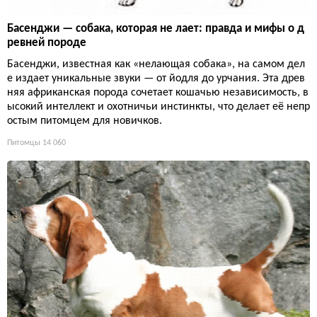
Басенджи — собака, которая не лает: правда и мифы о д
ревней породе
Басенджи, известная как «нелающая собака», на самом дел
е издает уникальные звуки — от йодля до урчания. Эта древ
няя африканская порода сочетает кошачью независимость, в
ысокий интеллект и охотничьи инстинкты, что делает её непр
остым питомцем для новичков.
Питомцы
14 060