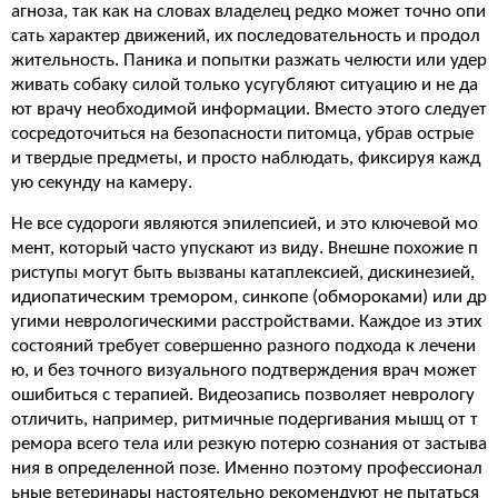
агноза, так как на словах владелец редко может точно опи
сать характер движений, их последовательность и продол
жительность. Паника и попытки разжать челюсти или удер
живать собаку силой только усугубляют ситуацию и не да
ют врачу необходимой информации. Вместо этого следует
сосредоточиться на безопасности питомца, убрав острые
и твердые предметы, и просто наблюдать, фиксируя кажд
ую секунду на камеру.
Не все судороги являются эпилепсией, и это ключевой мо
мент, который часто упускают из виду. Внешне похожие п
риступы могут быть вызваны катаплексией, дискинезией,
идиопатическим тремором, синкопе (обмороками) или др
угими неврологическими расстройствами. Каждое из этих
состояний требует совершенно разного подхода к лечени
ю, и без точного визуального подтверждения врач может
ошибиться с терапией. Видеозапись позволяет неврологу
отличить, например, ритмичные подергивания мышц от т
ремора всего тела или резкую потерю сознания от застыва
ния в определенной позе. Именно поэтому профессионал
ьные ветеринары настоятельно рекомендуют не пытаться