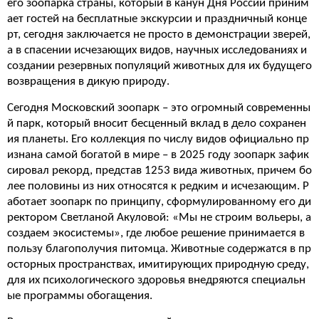
его зоопарка страны, который в канун Дня России приним
ает гостей на бесплатные экскурсии и праздничный конце
рт, сегодня заключается не просто в демонстрации зверей,
а в спасении исчезающих видов, научных исследованиях и
создании резервных популяций животных для их будущего
возвращения в дикую природу.
Сегодня Московский зоопарк – это огромный современны
й парк, который вносит бесценный вклад в дело сохранен
ия планеты. Его коллекция по числу видов официально пр
изнана самой богатой в мире – в 2025 году зоопарк зафик
сировал рекорд, представ 1253 вида животных, причем бо
лее половины из них относятся к редким и исчезающим. Р
аботает зоопарк по принципу, сформулированному его ди
ректором Светланой Акуловой: «Мы не строим вольеры, а
создаем экосистемы», где любое решение принимается в
пользу благополучия питомца. Животные содержатся в пр
осторных пространствах, имитирующих природную среду,
для их психологического здоровья внедряются специальн
ые программы обогащения.