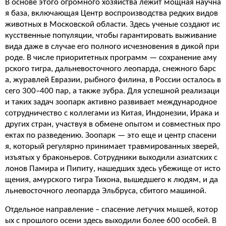
В основе этого огромного хозяйства лежит мощная научна
я база, включающая Центр воспроизводства редких видов
животных в Московской области. Здесь ученые создают ис
кусственные популяции, чтобы гарантировать выживание
вида даже в случае его полного исчезновения в дикой при
роде. В числе приоритетных программ — сохранение аму
рского тигра, дальневосточного леопарда, снежного барс
а, журавлей Евразии, рыбного филина, в России осталось в
сего 300–400 пар, а также зубра. Для успешной реализаци
и таких задач зоопарк активно развивает международное
сотрудничество с коллегами из Китая, Индонезии, Ирака и
других стран, участвуя в обмене опытом и совместных про
ектах по разведению. Зоопарк — это еще и центр спасени
я, который регулярно принимает травмированных зверей,
изъятых у браконьеров. Сотрудники выходили азиатских с
лонов Памира и Пипиту, нашедших здесь убежище от исто
щения, амурского тигра Тихона, вышедшего к людям, и да
льневосточного леопарда Эльбруса, сбитого машиной.
Отдельное направление – спасение летучих мышей, котор
ых с прошлого осени здесь выходили более 600 особей. В