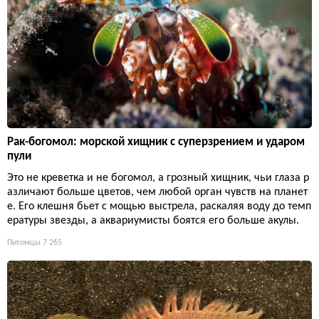
Рак-богомол: морской хищник с суперзрением и ударом
пули
Это не креветка и не богомол, а грозный хищник, чьи глаза р
азличают больше цветов, чем любой орган чувств на планет
е. Его клешня бьет с мощью выстрела, раскаляя воду до темп
ературы звезды, а аквариумисты боятся его больше акулы.
Питомцы
7 265