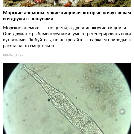
Морские анемоны: яркие хищники, которые живут векам
и и дружат с клоунами
Морские анемоны — не цветы, а древние жгучие хищники.
Они дружат с рыбами-клоунами, умеют регенерировать и жи
вут веками. Любуйтесь, но не трогайте — сарказм природы: к
расота часто смертельна.
Питомцы
122