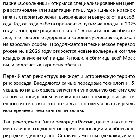
парке «Сокольники» открылся специализированный Цент
р восстановления и адаптации птиц, где хищных и краснок
нижных пернатых лечат, выхаживают и выпускают на своб
оду. Год от года работа приносит ощутимые плоды: в 2025
году в зоопарке родились около 1,6 тысячи новых обитате
лей, что говорит о здоровье и хороших условиях содержан
ия взрослых особей. Продолжается и техническое перевоо
ружение: в 2026 году откроются новые вольерные компле
ксы для знаменитой панды Катюши, любимицы всей Моск
вы, и золотистых курносых обезьян.
Первый этап реконструкции ждет и историческую террито
рию зоосада. Внедряются самые передовые технологии: б
уквально на днях здесь запустили уникальную систему сле
жения за поведением пяти животных с помощью искусств
енного интеллекта, что позволяет гостям узнавать в реаль
ном времени, чем заняты питомцы.
Так, рекордсмен Книги рекордов России, центр науки и си
мвол жизни, соединяет историю, инновации и любовь к п
рироде в единое целое. Оставаясь местом, где каждый мо