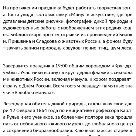
На протяжении праздника будет работать творческая зон
а. Гости увидят фотовыставку «Манул в искусстве», где пре
дставлены детские рисунки, фотографии дикой природы и
художественные работы с изображением этих редких кош
ек. Библиотекарь прочтёт отрывки из произведений Бианк
и, Пришвина и Сладкова о животных России, а фоном буду
т звучать записи природных звуков: пение птиц, шум леса.
Завершится праздник в 19:00 общим хороводом «Круг др
ужбы». Участники встанут в круг, держа флажки с символа
ми животных России, включая манула, и хором поздравят
страну с Днём России. Всем гостям раздадут памятные зна
чки «Я люблю манула».
Легендарная обитель дикой природы, открывшая свои две
ри 12 февраля 1864 года по инициативе профессора Карл
а Рулье и его учеников, за более чем полтора века прошла
путь от небольшого «живого музея» до глобального центр
а сохранения биоразнообразия. Ключевая миссия старейш