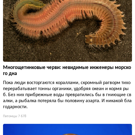
Многощетинковые черви: невидимые инженеры морско
го дна
Пока люди восторгаются кораллами, скромный рагворм тихо
перерабатывает тонны органики, удобряя океан и кормя ры
б. Без них прибрежные воды превратились бы в гниющие св
алки, а рыбалка потеряла бы половину азарта. И никакой бла
годарности.
Питомцы
7 678