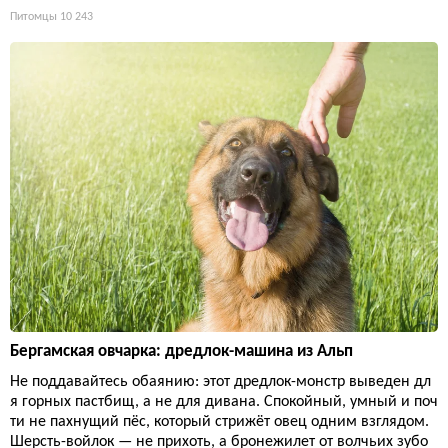
Питомцы
10 243
Бергамская овчарка: дредлок-машина из Альп
Не поддавайтесь обаянию: этот дредлок-монстр выведен дл
я горных пастбищ, а не для дивана. Спокойный, умный и поч
ти не пахнущий пёс, который стрижёт овец одним взглядом.
Шерсть-войлок — не прихоть, а бронежилет от волчьих зубо