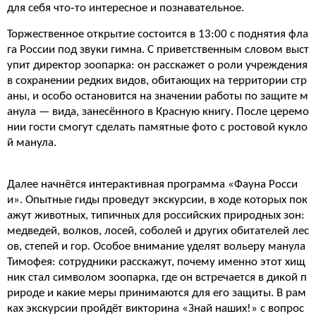
для себя что‑то интересное и познавательное.
Торжественное открытие состоится в 13:00 с поднятия фла
га России под звуки гимна. С приветственным словом выст
упит директор зоопарка: он расскажет о роли учреждения
в сохранении редких видов, обитающих на территории стр
аны, и особо остановится на значении работы по защите м
анула — вида, занесённого в Красную книгу. После церемо
нии гости смогут сделать памятные фото с ростовой кукло
й манула.
Далее начнётся интерактивная программа «Фауна Росси
и». Опытные гиды проведут экскурсии, в ходе которых пок
ажут животных, типичных для российских природных зон:
медведей, волков, лосей, соболей и других обитателей лес
ов, степей и гор. Особое внимание уделят вольеру манула
Тимофея: сотрудники расскажут, почему именно этот хищ
ник стал символом зоопарка, где он встречается в дикой п
рироде и какие меры принимаются для его защиты. В рам
ках экскурсии пройдёт викторина «Знай наших!» с вопрос