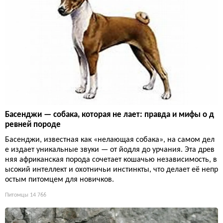
Басенджи — собака, которая не лает: правда и мифы о д
ревней породе
Басенджи, известная как «нелающая собака», на самом дел
е издает уникальные звуки — от йодля до урчания. Эта древ
няя африканская порода сочетает кошачью независимость, в
ысокий интеллект и охотничьи инстинкты, что делает её непр
остым питомцем для новичков.
Питомцы
14 766