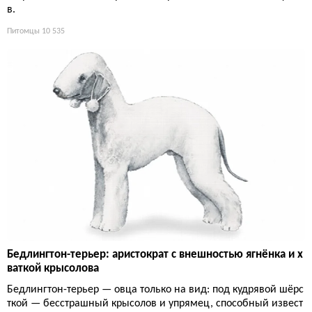
в.
Питомцы
10 535
Бедлингтон-терьер: аристократ с внешностью ягнёнка и х
ваткой крысолова
Бедлингтон-терьер — овца только на вид: под кудрявой шёрс
ткой — бесстрашный крысолов и упрямец, способный извест