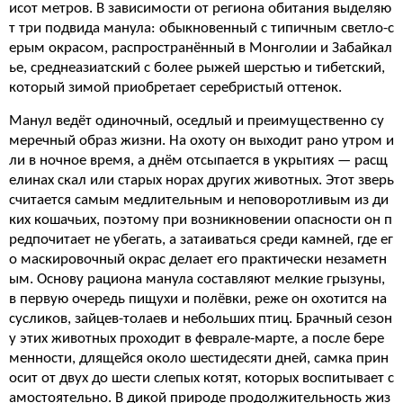
исот метров. В зависимости от региона обитания выделяю
т три подвида манула: обыкновенный с типичным светло-с
ерым окрасом, распространённый в Монголии и Забайкал
ье, среднеазиатский с более рыжей шерстью и тибетский,
который зимой приобретает серебристый оттенок.
Манул ведёт одиночный, оседлый и преимущественно су
меречный образ жизни. На охоту он выходит рано утром и
ли в ночное время, а днём отсыпается в укрытиях — расщ
елинах скал или старых норах других животных. Этот зверь
считается самым медлительным и неповоротливым из ди
ких кошачьих, поэтому при возникновении опасности он п
редпочитает не убегать, а затаиваться среди камней, где ег
о маскировочный окрас делает его практически незаметн
ым. Основу рациона манула составляют мелкие грызуны,
в первую очередь пищухи и полёвки, реже он охотится на
сусликов, зайцев-толаев и небольших птиц. Брачный сезон
у этих животных проходит в феврале-марте, а после бере
менности, длящейся около шестидесяти дней, самка прин
осит от двух до шести слепых котят, которых воспитывает с
амостоятельно. В дикой природе продолжительность жиз