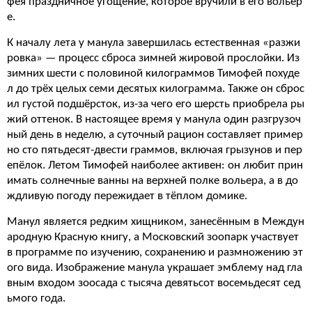
фея праздничное угощение, которое вручили в его вольер
е.
К началу лета у манула завершилась естественная «разжи
ровка» — процесс сброса зимней жировой прослойки. Из
зимних шести с половиной килограммов Тимофей похуде
л до трёх целых семи десятых килограмма. Также он сброс
ил густой подшёрсток, из-за чего его шерсть приобрела ры
жий оттенок. В настоящее время у манула один разгрузоч
ный день в неделю, а суточный рацион составляет пример
но сто пятьдесят-двести граммов, включая грызунов и пер
епёлок. Летом Тимофей наиболее активен: он любит прин
имать солнечные ванны на верхней полке вольера, а в до
ждливую погоду пережидает в тёплом домике.
Манул является редким хищником, занесённым в Междун
ародную Красную книгу, а Московский зоопарк участвует
в программе по изучению, сохранению и размножению эт
ого вида. Изображение манула украшает эмблему над гла
вным входом зоосада с тысяча девятьсот восемьдесят сед
ьмого года.