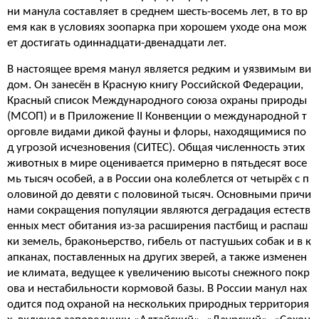
ни манула составляет в среднем шесть-восемь лет, в то вр
емя как в условиях зоопарка при хорошем уходе она мож
ет достигать одиннадцати-двенадцати лет.
В настоящее время манул является редким и уязвимым ви
дом. Он занесён в Красную книгу Российской Федерации,
Красный список Международного союза охраны природы
(МСОП) и в Приложение II Конвенции о международной т
орговле видами дикой фауны и флоры, находящимися по
д угрозой исчезновения (СИТЕС). Общая численность этих
животных в мире оценивается примерно в пятьдесят восе
мь тысяч особей, а в России она колеблется от четырёх с п
оловиной до девяти с половиной тысяч. Основными причи
нами сокращения популяции являются деградация естеств
енных мест обитания из-за расширения пастбищ и распаш
ки земель, браконьерство, гибель от пастушьих собак и в к
апканах, поставленных на других зверей, а также изменен
ие климата, ведущее к увеличению высоты снежного покр
ова и нестабильности кормовой базы. В России манул нах
одится под охраной на нескольких природных территория