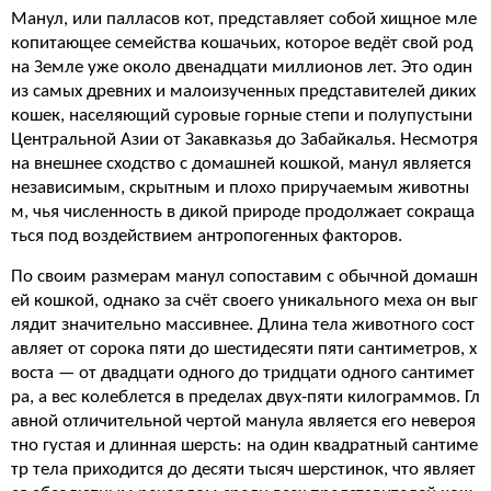
Манул, или палласов кот, представляет собой хищное мле
копитающее семейства кошачьих, которое ведёт свой род
на Земле уже около двенадцати миллионов лет. Это один
из самых древних и малоизученных представителей диких
кошек, населяющий суровые горные степи и полупустыни
Центральной Азии от Закавказья до Забайкалья. Несмотря
на внешнее сходство с домашней кошкой, манул является
независимым, скрытным и плохо приручаемым животны
м, чья численность в дикой природе продолжает сокраща
ться под воздействием антропогенных факторов.
По своим размерам манул сопоставим с обычной домашн
ей кошкой, однако за счёт своего уникального меха он выг
лядит значительно массивнее. Длина тела животного сост
авляет от сорока пяти до шестидесяти пяти сантиметров, х
воста — от двадцати одного до тридцати одного сантимет
ра, а вес колеблется в пределах двух-пяти килограммов. Гл
авной отличительной чертой манула является его невероя
тно густая и длинная шерсть: на один квадратный сантиме
тр тела приходится до десяти тысяч шерстинок, что являет