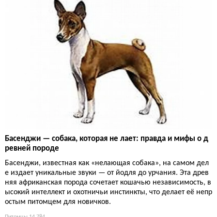
Басенджи — собака, которая не лает: правда и мифы о д
ревней породе
Басенджи, известная как «нелающая собака», на самом дел
е издает уникальные звуки — от йодля до урчания. Эта древ
няя африканская порода сочетает кошачью независимость, в
ысокий интеллект и охотничьи инстинкты, что делает её непр
остым питомцем для новичков.
Питомцы
14 784