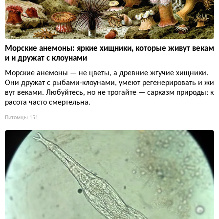
Морские анемоны: яркие хищники, которые живут векам
и и дружат с клоунами
Морские анемоны — не цветы, а древние жгучие хищники.
Они дружат с рыбами-клоунами, умеют регенерировать и жи
вут веками. Любуйтесь, но не трогайте — сарказм природы: к
расота часто смертельна.
Питомцы
151