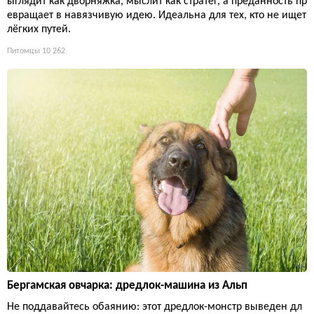
ыглядит как дворняжка, мыслит как стратег, а преданность пр
евращает в навязчивую идею. Идеальна для тех, кто не ищет
лёгких путей.
Питомцы
10 262
Бергамская овчарка: дредлок-машина из Альп
Не поддавайтесь обаянию: этот дредлок-монстр выведен дл