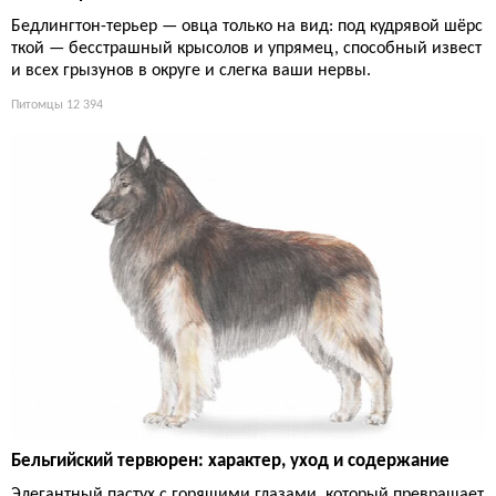
Бедлингтон-терьер — овца только на вид: под кудрявой шёрс
ткой — бесстрашный крысолов и упрямец, способный извест
и всех грызунов в округе и слегка ваши нервы.
Питомцы
12 394
Бельгийский тервюрен: характер, уход и содержание
Элегантный пастух с горящими глазами, который превращает