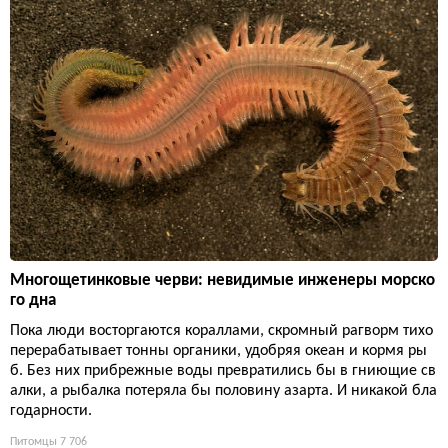
Многощетинковые черви: невидимые инженеры морско
го дна
Пока люди восторгаются кораллами, скромный рагворм тихо
перерабатывает тонны органики, удобряя океан и кормя ры
б. Без них прибрежные воды превратились бы в гниющие св
алки, а рыбалка потеряла бы половину азарта. И никакой бла
годарности.
Питомцы
7 706