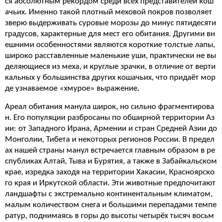
ся абсолютным рекордом среди всех представителей кош
ачьих. Именно такой плотный меховой покров позволяет
зверю выдерживать суровые морозы до минус пятидесяти
градусов, характерные для мест его обитания. Другими вн
ешними особенностями являются короткие толстые лапы,
широко расставленные маленькие уши, практически не вы
деляющиеся из меха, и круглые зрачки, в отличие от верти
кальных у большинства других кошачьих, что придаёт мор
де узнаваемое «хмурое» выражение.
Ареал обитания манула широк, но сильно фрагментирова
н. Его популяции разбросаны по обширной территории Аз
ии: от Западного Ирана, Армении и стран Средней Азии до
Монголии, Тибета и некоторых регионов России. В предел
ах нашей страны манул встречается главным образом в ре
спубликах Алтай, Тыва и Бурятия, а также в Забайкальском
крае, изредка заходя на территории Хакасии, Красноярско
го края и Иркутской области. Эти животные предпочитают
ландшафты с экстремально континентальным климатом,
малым количеством снега и большими перепадами темпе
ратур, поднимаясь в горы до высоты четырёх тысяч восьм