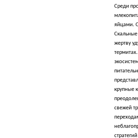
Среди пр
млекопит
яйцами. 
Скальные 
жертву у
термитах.
экосистем
питательн
представ
крупные 
преодолев
свежей т
переходам
неблагоп
стратегий