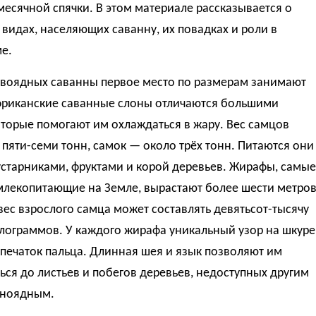
есячной спячки. В этом материале рассказывается о
видах, населяющих саванну, их повадках и роли в
е.
авоядных саванны первое место по размерам занимают
фриканские саванные слоны отличаются большими
торые помогают им охлаждаться в жару. Вес самцов
 пяти-семи тонн, самок — около трёх тонн. Питаются они
устарниками, фруктами и корой деревьев. Жирафы, самые
млекопитающие на Земле, вырастают более шести метров
вес взрослого самца может составлять девятьсот-тысячу
лограммов. У каждого жирафа уникальный узор на шкуре
печаток пальца. Длинная шея и язык позволяют им
ься до листьев и побегов деревьев, недоступных другим
ьноядным.