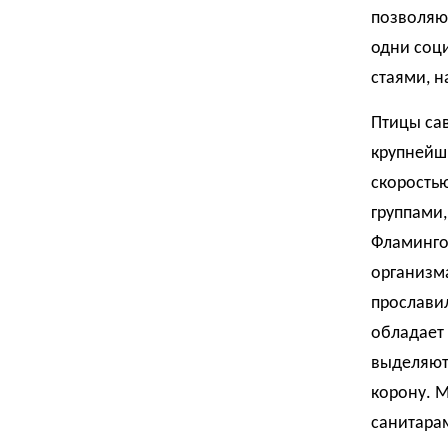
позволяют
одни соц
стаями, н
Птицы са
крупнейши
скоростью
группами,
Фламинго
организма
прославил
обладает
выделяют
корону. 
санитара