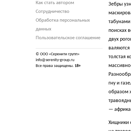
Как стать автором
Зебры узн
Сотрудничество
маскирова
Обработка персональных
табунами 
данных
поисках в
Пользовательское соглашение
двух рого
валяются 
© ООО «Серенити групп»
толстая к
info@serenity-group.ru
массивно
Все права защищены.
18+
Разнообра
гну и газ
образом 
травоядн
— африка
Хищники 