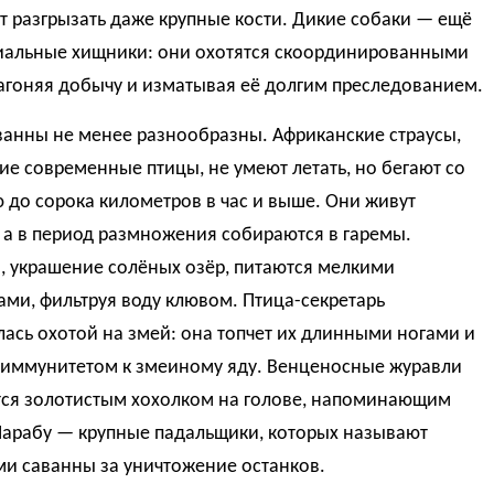
 разгрызать даже крупные кости. Дикие собаки — ещё
иальные хищники: они охотятся скоординированными
агоняя добычу и изматывая её долгим преследованием.
ванны не менее разнообразны. Африканские страусы,
е современные птицы, не умеют летать, но бегают со
 до сорока километров в час и выше. Они живут
 а в период размножения собираются в гаремы.
, украшение солёных озёр, питаются мелкими
ми, фильтруя воду клювом. Птица-секретарь
ась охотой на змей: она топчет их длинными ногами и
 иммунитетом к змеиному яду. Венценосные журавли
ся золотистым хохолком на голове, напоминающим
Марабу — крупные падальщики, которых называют
ми саванны за уничтожение останков.