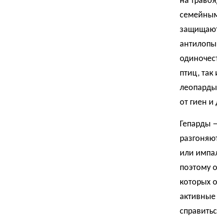
на травоя
семейным
защищают
антилопы.
одиночест
птиц, так
леопарды 
от гиен и
Гепарды 
разгоняют
или импал
поэтому о
которых 
активные
справитьс