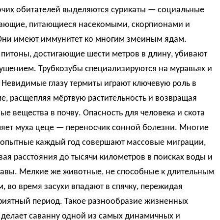
очих обитателей выделяются сурикаты — социальные
ающие, питающиеся насекомыми, скорпионами и
Они имеют иммунитет ко многим змеиным ядам.
питоны, достигающие шести метров в длину, убивают
душением. Трубкозубы специализируются на муравьях и
 Невидимые глазу термиты играют ключевую роль в
е, расщепляя мёртвую растительность и возвращая
ые вещества в почву. Опасность для человека и скота
ляет муха цеце — переносчик сонной болезни. Многие
копытные каждый год совершают массовые миграции,
ая расстояния до тысячи километров в поисках воды и
равы. Мелкие же животные, не способные к длительным
, во время засухи впадают в спячку, пережидая
риятный период. Такое разнообразие жизненных
 делает саванну одной из самых динамичных и