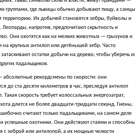
дных. Львы, символы силы и власти, живут прайдами —
и группами, где львицы обычно добывают пищу, а самц
 территорию. Их добычей становятся зебры, буйволы и
 Леопарды, напротив, предпочитают скрытность и
во. Они охотятся как на мелких животных — грызунов и
 и на крупных антилоп или детёнышей зебр. Часто
затаскивают остатки добычи на дерево, чтобы уберечь и
 других падальщиков.
— абсолютные рекордсмены по скорости: они
ся до ста десяти километров в час, преследуя антилоп
. Такая скорость требует колоссальных энергозатрат,
хота длится не более двадцати-тридцати секунд. Гиены,
ошибочно считают только падальщиками, на самом деле
 и успешные охотники. Они действуют стаями и способн
я с зеброй или антилопой, а их мощные челюсти