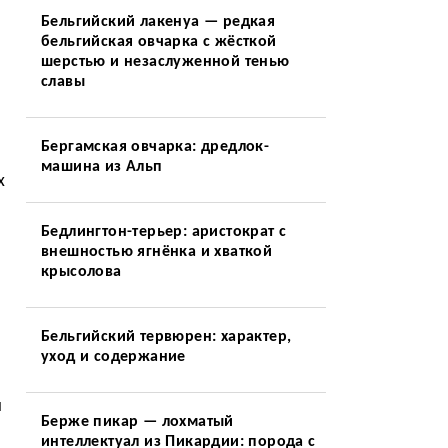
Бельгийский лакенуа — редкая
ы
бельгийская овчарка с жёсткой
шерстью и незаслуженной тенью
славы
Бергамская овчарка: дредлок-
машина из Альп
х
Бедлингтон-терьер: аристократ с
внешностью ягнёнка и хваткой
крысолова
Бельгийский тервюрен: характер,
уход и содержание
ы
Берже пикар — лохматый
интеллектуал из Пикардии: порода с