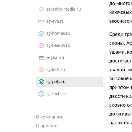
до многом
serenity-media.ru
ключевых 
экосистем
sg-eva.ru
sg-homes.ru
Среди тр
слоны. А
sg-beauty.ru
ушами, ко
e-gear.ru
достигает
травой, к
sg-kids.ru
высокие 
sg-pets.ru
при этом 
sg-tech.ru
двести ки
словно от
дотягиват
О компании
растител
О проекте