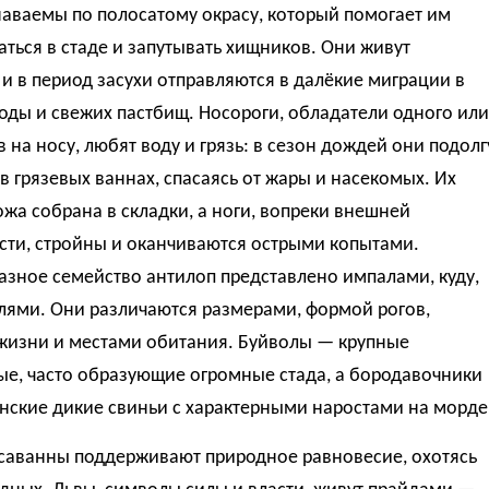
аваемы по полосатому окрасу, который помогает им
ться в стаде и запутывать хищников. Они живут
и в период засухи отправляются в далёкие миграции в
оды и свежих пастбищ. Носороги, обладатели одного или
в на носу, любят воду и грязь: в сезон дождей они подолг
в грязевых ваннах, спасаясь от жары и насекомых. Их
ожа собрана в складки, а ноги, вопреки внешней
сти, стройны и оканчиваются острыми копытами.
зное семейство антилоп представлено импалами, куду,
елями. Они различаются размерами, формой рогов,
жизни и местами обитания. Буйволы — крупные
ые, часто образующие огромные стада, а бородавочники
нские дикие свиньи с характерными наростами на морде
саванны поддерживают природное равновесие, охотясь