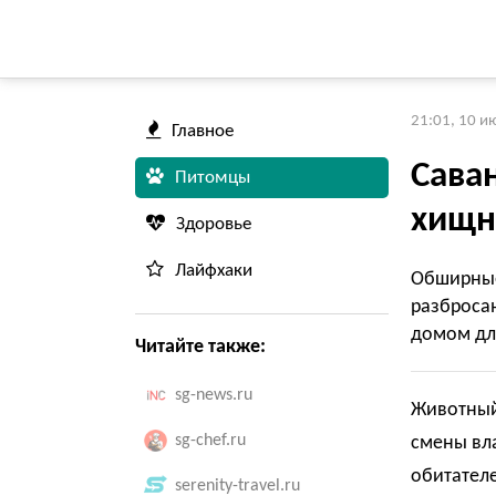
21:01, 10 и
Главное
Сава
Питомцы
хищн
Здоровье
Лайфхаки
Обширны
разброса
домом для
Читайте также:
sg-news.ru
Животный
sg-chef.ru
смены вла
обитател
serenity-travel.ru