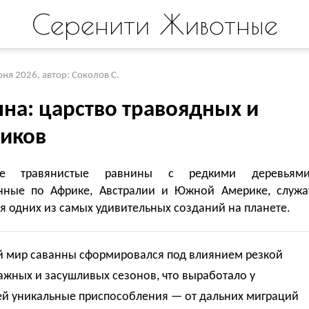
Серенити Животные
юня 2026
,
автор: Соколов С.
нна: царство травоядных и
иков
е травянистые равнины с редкими деревьями
нные по Африке, Австралии и Южной Америке, служа
 одних из самых удивительных созданий на планете.
 мир саванны сформировался под влиянием резкой
жных и засушливых сезонов, что выработало у
ей уникальные приспособления — от дальних миграций