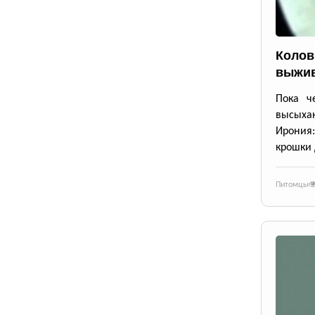
Колов
выжив
Пока че
высыхаю
Ирония
крошки 
Питомцы