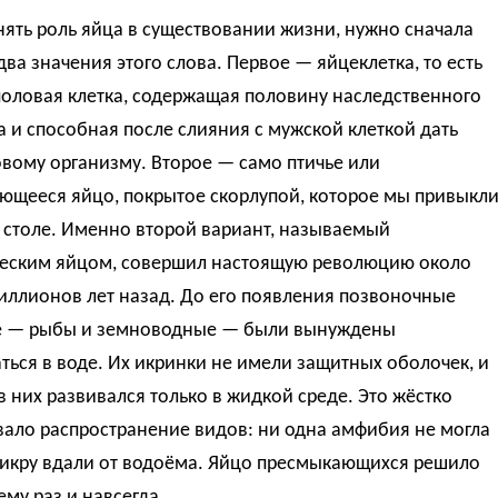
ять роль яйца в существовании жизни, нужно сначала
два значения этого слова. Первое — яйцеклетка, то есть
половая клетка, содержащая половину наследственного
 и способная после слияния с мужской клеткой дать
вому организму. Второе — само птичье или
ющееся яйцо, покрытое скорлупой, которое мы привыкл
 столе. Именно второй вариант, называемый
еским яйцом, совершил настоящую революцию около
иллионов лет назад. До его появления позвоночные
 — рыбы и земноводные — были вынуждены
ься в воде. Их икринки не имели защитных оболочек, и
 них развивался только в жидкой среде. Это жёстко
вало распространение видов: ни одна амфибия не могла
 икру вдали от водоёма. Яйцо пресмыкающихся решило
ему раз и навсегда.