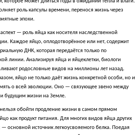
, которое может длиться годы в ожидании тепла и влаги.
лняет роль капсулы времени, перенося жизнь через
риятные эпохи.
аспект — роль яйца как носителя наследственной
ии. Каждое яйцо, оплодотворённое или нет, содержит
риальную ДНК, которая передаётся только по
ой линии. Анализируя яйца и яйцеклетки, биологи
вливают родословные видов на миллионы лет назад.
азом, яйцо не только даёт жизнь конкретной особи, но и
амять о всей эволюции. Оно — связующее звено между
и будущим жизни на Земле.
 нельзя обойти продление жизни в самом прямом
йцо как продукт питания. Для многих видов яйца других
 — основной источник легкоусвояемого белка. Поедая