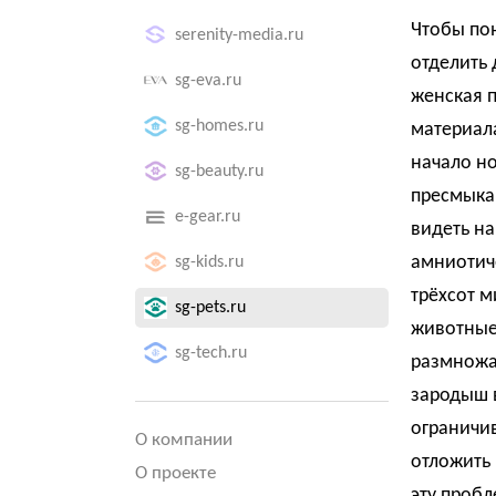
Чтобы пон
serenity-media.ru
отделить 
sg-eva.ru
женская 
sg-homes.ru
материала
начало но
sg-beauty.ru
пресмыка
e-gear.ru
видеть на
амниотич
sg-kids.ru
трёхсот м
sg-pets.ru
животные
sg-tech.ru
размножат
зародыш в
ограничи
О компании
отложить
О проекте
эту пробл