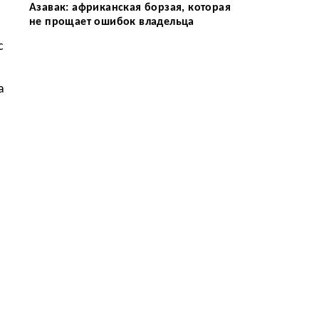
Азавак: африканская борзая, которая
не прощает ошибок владельца
с
а