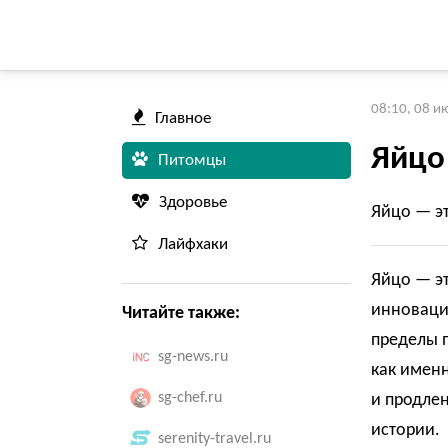
08:10, 08 и
Главное
Яйцо
Питомцы
Здоровье
Яйцо — эт
Лайфхаки
Яйцо — эт
инновация
Читайте также:
пределы п
sg-news.ru
как имен
sg-chef.ru
и продлен
истории.
serenity-travel.ru