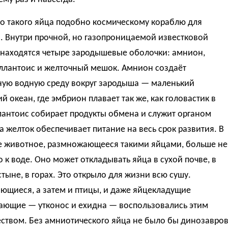
во такого яйца подобно космическому кораблю для
. Внутри прочной, но газопроницаемой известковой
 находятся четыре зародышевые оболочки: амнион,
аллантоис и желточный мешок. Амнион создаёт
ную водную среду вокруг зародыша — маленький
й океан, где эмбрион плавает так же, как головастик в
лантоис собирает продукты обмена и служит органом
а желток обеспечивает питание на весь срок развития. В
те животное, размножающееся такими яйцами, больше не
 к воде. Оно может откладывать яйца в сухой почве, в
устыне, в горах. Это открыло для жизни всю сушу.
ющиеся, а затем и птицы, и даже яйцекладущие
ающие — утконос и ехидна — воспользовались этим
ством. Без амниотического яйца не было бы динозавров