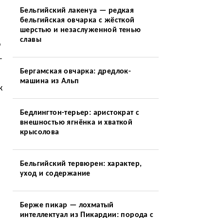
Бельгийский лакенуа — редкая
бельгийская овчарка с жёсткой
шерстью и незаслуженной тенью
славы
о
—
Бергамская овчарка: дредлок-
машина из Альп
к
Бедлингтон-терьер: аристократ с
внешностью ягнёнка и хваткой
крысолова
Бельгийский тервюрен: характер,
уход и содержание
Берже пикар — лохматый
интеллектуал из Пикардии: порода с