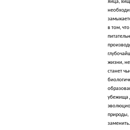
яйца, хищ
необходи
замыкаетс
в том, чт
питательн
производс
глубочай
жизни, не
станет чь
биологиче
образован
убежища д
эволюцио
природы, 
заменить