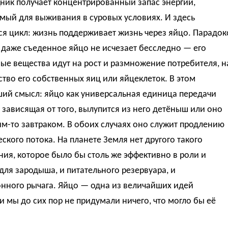
ник получает концентрированный запас энергии,
мый для выживания в суровых условиях. И здесь
я цикл: жизнь поддерживает жизнь через яйцо. Парадок
о даже съеденное яйцо не исчезает бесследно — его
ые вещества идут на рост и размножение потребителя, н
тво его собственных яиц или яйцеклеток. В этом
ший смысл: яйцо как универсальная единица передачи
 зависящая от того, вылупится из него детёныш или оно
им-то завтраком. В обоих случаях оно служит продлению
ского потока. На планете Земля нет другого такого
ия, которое было бы столь же эффективно в роли и
ля зародыша, и питательного резервуара, и
нного рычага. Яйцо — одна из величайших идей
и мы до сих пор не придумали ничего, что могло бы её
.