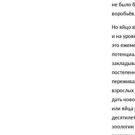
не было б
воробьёв
Но яйцо в
и на уро
это ежем
потенциал
закладыва
постепенн
пережива
взрослых
дать ново
или яйца
десятилет
зоологии