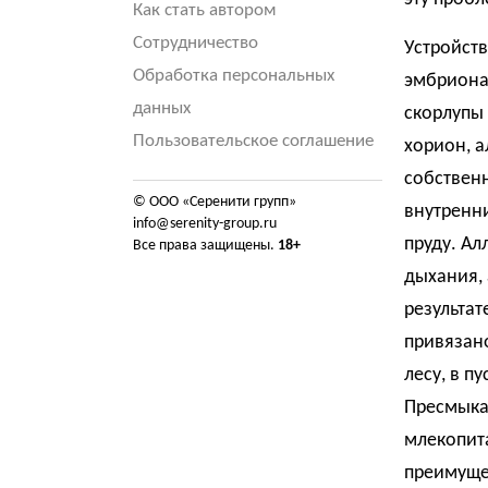
Как стать автором
Сотрудничество
Устройст
Обработка персональных
эмбриона
данных
скорлупы
Пользовательское соглашение
хорион, 
собствен
© ООО «Серенити групп»
внутренни
info@serenity-group.ru
пруду. Ал
Все права защищены.
18+
дыхания, 
результа
привязано
лесу, в п
Пресмыка
млекопит
преимуще