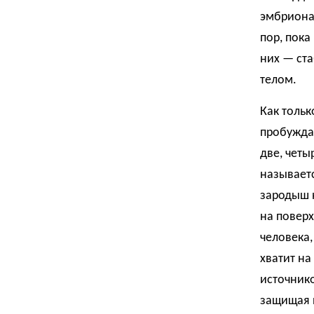
эмбриона 
пор, пока
них — ста
телом.
Как тольк
пробуждае
две, четы
называетс
зародыш н
на поверх
человека,
хватит на
источнико
защищая 