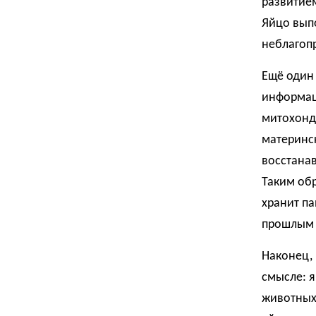
развитием
Яйцо выпо
неблагоп
Ещё один 
информац
митохонд
материнск
восстана
Таким обр
хранит п
прошлым 
Наконец,
смысле: я
животных