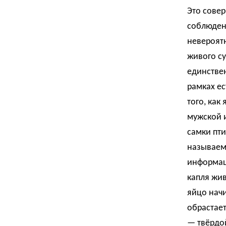
Это совер
соблюден
невероят
живого су
единствен
рамках ес
того, как
мужской и
самки пти
называем
информац
капля жив
яйцо начи
обрастае
— твёрдой