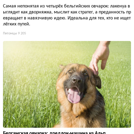
Самая непонятая из четырёх бельгийских овчарок: лакенуа в
ыглядит как дворняжка, мыслит как стратег, а преданность пр
евращает в навязчивую идею. Идеальна для тех, кто не ищет
лёгких путей.
Питомцы
9 205
Бергамская овчарка: дредлок-машина из Альп