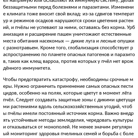
ёл напрямую или ослабляют их иммунную систему, делая
беззащитными перед болезнями и паразитами. Изменени
е климата тоже вносит свой вклад: из-за сдвигов температ
ур и режимов осадков нарушаются сроки цветения растен
ий, и пчёлы не успевают за ними, оставаясь без корма. Урб
анизация и расширение пашен уничтожают естественные
места обитания насекомых — дикие луга и лесные опушки
с разнотравьем. Кроме того, глобализация способствует р
аспространению по планете опасных патогенов и паразито
в, таких как клещ варроа, против которых у пчёл нет врож
дённого иммунитета.
Чтобы предотвратить катастрофу, необходимы срочные м
еры. Нужно ограничить применение самых опасных пести
цидов, особенно на полях, которые цветут в момент лёта
пчёл. Следует создавать защитные зоны с дикими цветущи
ми растениями вдоль сельскохозяйственных угодий, чтоб
ы пчёлы имели постоянный источник корма. Важно внедр
ять устойчивые методы земледелия, чередовать культуры
и отказываться от монополей. Не менее значим регулярн
ый мониторинг здоровья пчелиных семей и борьба с боле