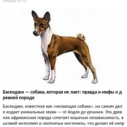
Питомцы
10 373
Басенджи — собака, которая не лает: правда и мифы о д
ревней породе
Басенджи, известная как «нелающая собака», на самом дел
е издает уникальные звуки — от йодля до урчания. Эта древ
няя африканская порода сочетает кошачью независимость, в
ысокий интеллект и охотничьи инстинкты, что делает её непр