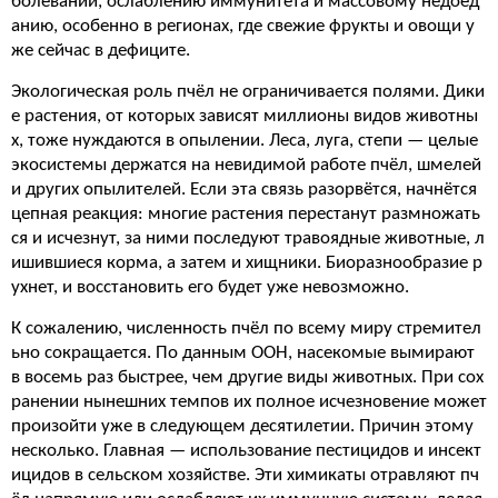
болеваний, ослаблению иммунитета и массовому недоед
анию, особенно в регионах, где свежие фрукты и овощи у
же сейчас в дефиците.
Экологическая роль пчёл не ограничивается полями. Дики
е растения, от которых зависят миллионы видов животны
х, тоже нуждаются в опылении. Леса, луга, степи — целые
экосистемы держатся на невидимой работе пчёл, шмелей
и других опылителей. Если эта связь разорвётся, начнётся
цепная реакция: многие растения перестанут размножать
ся и исчезнут, за ними последуют травоядные животные, л
ишившиеся корма, а затем и хищники. Биоразнообразие р
ухнет, и восстановить его будет уже невозможно.
К сожалению, численность пчёл по всему миру стремител
ьно сокращается. По данным ООН, насекомые вымирают
в восемь раз быстрее, чем другие виды животных. При сох
ранении нынешних темпов их полное исчезновение может
произойти уже в следующем десятилетии. Причин этому
несколько. Главная — использование пестицидов и инсект
ицидов в сельском хозяйстве. Эти химикаты отравляют пч