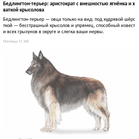
Бедлингтон-терьер: аристократ с внешностью ягнёнка и х
ваткой крысолова
Бедлингтон-терьер — овца только на вид: под кудрявой шёрс
ткой — бесстрашный крысолов и упрямец, способный извест
и всех грызунов в округе и слегка ваши нервы.
Питомцы
11 340