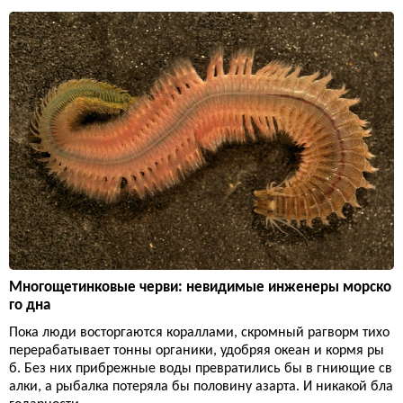
Многощетинковые черви: невидимые инженеры морско
го дна
Пока люди восторгаются кораллами, скромный рагворм тихо
перерабатывает тонны органики, удобряя океан и кормя ры
б. Без них прибрежные воды превратились бы в гниющие св
алки, а рыбалка потеряла бы половину азарта. И никакой бла