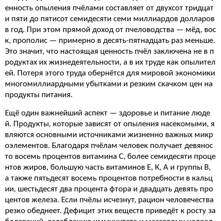
енность опыления пчёлами составляет от двухсот тридцат
и пяти до пятисот семидесяти семи миллиардов долларов
в год. При этом прямой доход от пчеловодства — мёд, вос
к, прополис — примерно в десять-пятнадцать раз меньше.
Это значит, что настоящая ценность пчёл заключена не в п
родуктах их жизнедеятельности, а в их труде как опылител
ей. Потеря этого труда обернётся для мировой экономики
многомиллиардными убытками и резким скачком цен на
продукты питания.
Ещё один важнейший аспект — здоровье и питание люде
й. Продукты, которые зависят от опыления насекомыми, я
вляются основными источниками жизненно важных микр
оэлементов. Благодаря пчёлам человек получает девянос
то восемь процентов витамина С, более семидесяти проце
нтов жиров, большую часть витаминов Е, К, А и группы В,
а также пятьдесят восемь процентов потребности в кальц
ии, шестьдесят два процента фтора и двадцать девять про
центов железа. Если пчёлы исчезнут, рацион человечества
резко обеднеет. Дефицит этих веществ приведёт к росту за