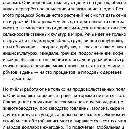
ставами. Они переносят пыльцу с цветка на цветок, обеспе
чивая перекрёстное опыление и завязывание плодов. Без
этого процесса большинство растений не смогут дать семе
на и урожай. По оценкам учёных, от деятельности пчёл за
висит от семидесяти пяти до восьмидесяти процентов всех
сельскохозяйственных культур в мире. Речь идёт не только
о фруктах и ягодах вроде яблок, груш, вишни и клубники,
но и об овощах — огурцах, арбузах, тыквах, а также о важн
ейших культурах: миндале, гречихе, подсолнечнике, кофе
и какао. Эффект от опыления колоссален: урожайность гр
ечихи и подсолнечника может повышаться на половину, а
рбузов и дынь — на сто процентов, а плодовых деревьев
— в десять раз.
Но пчёлы работают не только на продовольственных поля
х. Они опыляют кормовые травы, которыми питается скот.
Сокращение популяции насекомых неминуемо ударит по
животноводству: производство говядины, молока, сыра и
других продуктов упадёт, а цены на них взлетят. Экономич
еский масштаб этой зависимости выражается в сотнях мил
лиардов долларов ежегодно. По подсчётам, глобальная ц