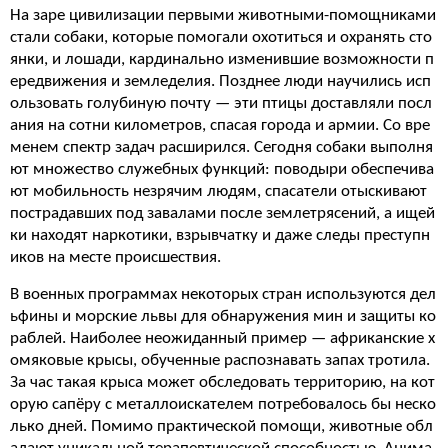
На заре цивилизации первыми животными-помощниками
стали собаки, которые помогали охотиться и охранять сто
янки, и лошади, кардинально изменившие возможности п
ередвижения и земледелия. Позднее люди научились исп
ользовать голубиную почту — эти птицы доставляли посл
ания на сотни километров, спасая города и армии. Со вре
менем спектр задач расширился. Сегодня собаки выполня
ют множество служебных функций: поводыри обеспечива
ют мобильность незрячим людям, спасатели отыскивают
пострадавших под завалами после землетрясений, а ищей
ки находят наркотики, взрывчатку и даже следы преступн
иков на месте происшествия.
В военных программах некоторых стран используются дел
ьфины и морские львы для обнаружения мин и защиты ко
раблей. Наиболее неожиданный пример — африканские х
омяковые крысы, обученные распознавать запах тротила.
За час такая крыса может обследовать территорию, на кот
орую сапёру с металлоискателем потребовалось бы неско
лько дней. Помимо практической помощи, животные обл