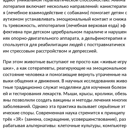
адают уникальной терапевтической способностью. Анима
лотерапия включает несколько направлений: канистерапи
я (лечебное взаимодействие с собаками) помогает детям с
аутизмом устанавливать эмоциональный контакт и снижа
ть тревожность, иппотерапия (лечебная верховая езда) эф
фективна при детском церебральном параличе и нарушен
иях опорно-двигательного аппарата, а дельфинотерапия и
спользуется для реабилитации людей с посттравматическ
им стрессовым расстройством и депрессией.
При этом животные выступают не просто как «живые игру
шки», а как сотерапевты, реагирующие на эмоциональное
состояние человека и помогающие вернуть утраченные на
выки общения и движения. В научных исследованиях живо
тные традиционно служат моделями для изучения болезн
ей и тестирования лекарств. Мыши, крысы, кролики, обезь
яны позволили создать вакцины и методы лечения многих
заболеваний. Однако эта практика вызывает серьёзные эт
ические споры. Современная наука стремится к принципу
трёх «3R» (замена, сокращение, усовершенствование), раз
рабатывая альтернативы: клеточные культуры, компьютер