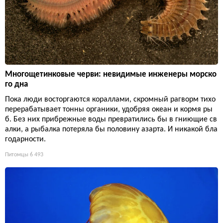
Многощетинковые черви: невидимые инженеры морско
го дна
Пока люди восторгаются кораллами, скромный рагворм тихо
перерабатывает тонны органики, удобряя океан и кормя ры
б. Без них прибрежные воды превратились бы в гниющие св
алки, а рыбалка потеряла бы половину азарта. И никакой бла
годарности.
Питомцы
6 493