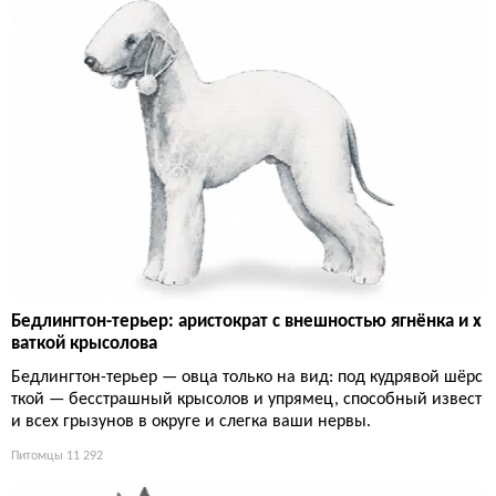
Бедлингтон-терьер: аристократ с внешностью ягнёнка и х
ваткой крысолова
Бедлингтон-терьер — овца только на вид: под кудрявой шёрс
ткой — бесстрашный крысолов и упрямец, способный извест
и всех грызунов в округе и слегка ваши нервы.
Питомцы
11 292