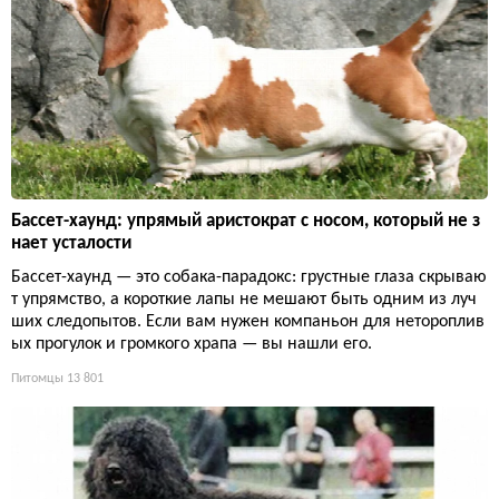
Бассет-хаунд: упрямый аристократ с носом, который не з
нает усталости
Бассет-хаунд — это собака-парадокс: грустные глаза скрываю
т упрямство, а короткие лапы не мешают быть одним из луч
ших следопытов. Если вам нужен компаньон для нетороплив
ых прогулок и громкого храпа — вы нашли его.
Питомцы
13 801