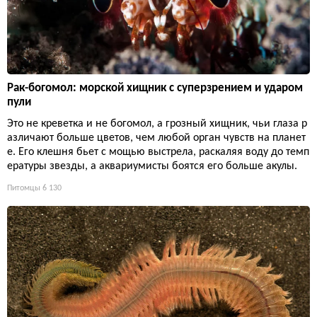
Рак-богомол: морской хищник с суперзрением и ударом
пули
Это не креветка и не богомол, а грозный хищник, чьи глаза р
азличают больше цветов, чем любой орган чувств на планет
е. Его клешня бьет с мощью выстрела, раскаляя воду до темп
ературы звезды, а аквариумисты боятся его больше акулы.
Питомцы
6 130