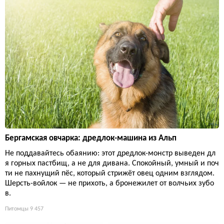
Бергамская овчарка: дредлок-машина из Альп
Не поддавайтесь обаянию: этот дредлок-монстр выведен дл
я горных пастбищ, а не для дивана. Спокойный, умный и поч
ти не пахнущий пёс, который стрижёт овец одним взглядом.
Шерсть-войлок — не прихоть, а бронежилет от волчьих зубо
в.
Питомцы
9 457