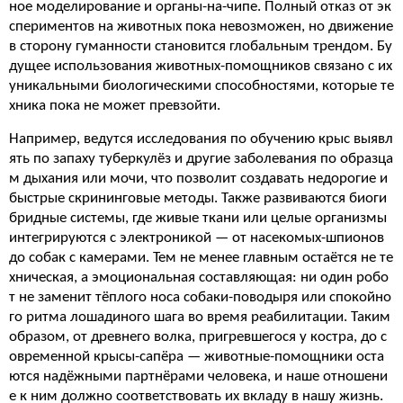
ное моделирование и органы-на-чипе. Полный отказ от эк
спериментов на животных пока невозможен, но движение
в сторону гуманности становится глобальным трендом. Бу
дущее использования животных-помощников связано с их
уникальными биологическими способностями, которые те
хника пока не может превзойти.
Например, ведутся исследования по обучению крыс выявл
ять по запаху туберкулёз и другие заболевания по образца
м дыхания или мочи, что позволит создавать недорогие и
быстрые скрининговые методы. Также развиваются биоги
бридные системы, где живые ткани или целые организмы
интегрируются с электроникой — от насекомых-шпионов
до собак с камерами. Тем не менее главным остаётся не те
хническая, а эмоциональная составляющая: ни один робо
т не заменит тёплого носа собаки-поводыря или спокойно
го ритма лошадиного шага во время реабилитации. Таким
образом, от древнего волка, пригревшегося у костра, до с
овременной крысы-сапёра — животные-помощники оста
ются надёжными партнёрами человека, и наше отношени
е к ним должно соответствовать их вкладу в нашу жизнь.