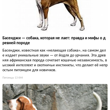
Басенджи — собака, которая не лает: правда и мифы о д
ревней породе
Басенджи, известная как «нелающая собака», на самом дел
е издает уникальные звуки — от йодля до урчания. Эта древ
няя африканская порода сочетает кошачью независимость, в
ысокий интеллект и охотничьи инстинкты, что делает её непр
остым питомцем для новичков.
Питомцы
13 644