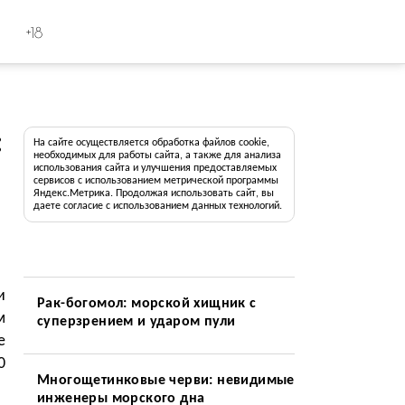
+18
:
На сайте осуществляется обработка файлов cookie,
необходимых для работы сайта, а также для анализа
использования сайта и улучшения предоставляемых
сервисов с использованием метрической программы
Яндекс.Метрика. Продолжая использовать сайт, вы
даете согласие с использованием данных технологий.
и
Рак-богомол: морской хищник с
м
суперзрением и ударом пули
е
0
Многощетинковые черви: невидимые
инженеры морского дна