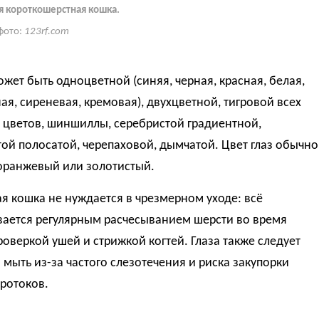
я короткошерстная кошка.
фото:
123rf.com
жет быть одноцветной (синяя, черная, красная, белая,
я, сиреневая, кремовая), двухцветной, тигровой всех
 цветов, шиншиллы, серебристой градиентной,
ой полосатой, черепаховой, дымчатой. Цвет глаз обычно
оранжевый или золотистый.
я кошка не нуждается в чрезмерном уходе: всё
вается регулярным расчесыванием шерсти во время
роверкой ушей и стрижкой когтей. Глаза также следует
 мыть из-за частого слезотечения и риска закупорки
ротоков.