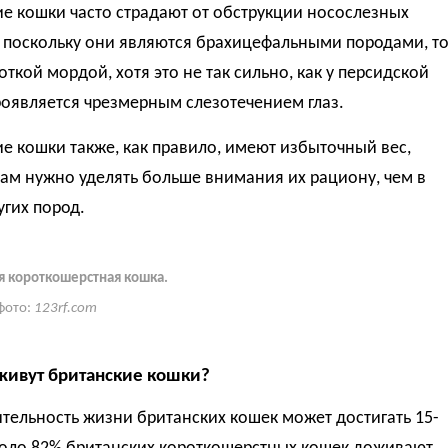
е кошки часто страдают от обструкции носослезных
, поскольку они являются брахицефальными породами, т
роткой мордой, хотя это не так сильно, как у персидской
оявляется чрезмерным слезотечением глаз.
е кошки также, как правило, имеют избыточный вес,
ам нужно уделять больше внимания их рациону, чем в
угих пород.
я короткошерстная кошка.
фото:
123rf.com
живут британские кошки?
ельность жизни британских кошек может достигать 15-