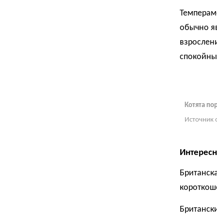
Темпераме
обычно яв
взрослен
спокойны
Котята по
Источник 
Интересн
Британск
короткош
Британски