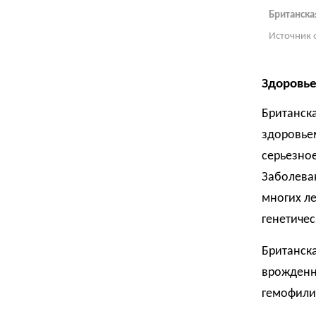
Британска
Источник 
Здоровь
Британск
здоровье
серьезное
Заболева
многих ле
генетичес
Британск
врожденн
гемофили