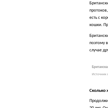
Британски
протоков
есть с ко
кошки. Пр
Британски
поэтому в
случае др
Британска
Источник 
Сколько 
Продолжит