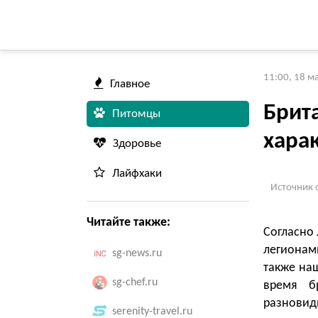
11:00, 18 м
Главное
Брит
Питомцы
харак
Здоровье
Лайфхаки
Источник 
Читайте также:
Согласно 
легионам
sg-news.ru
также на
sg-chef.ru
время б
разновид
serenity-travel.ru