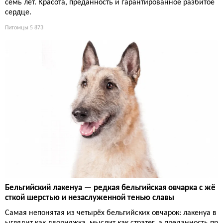
семь лет. Красота, преданность и гарантированное разбитое
сердце.
Питомцы
5 873
Бельгийский лакенуа — редкая бельгийская овчарка с жё
сткой шерстью и незаслуженной тенью славы
Самая непонятая из четырёх бельгийских овчарок: лакенуа в
ыглядит как дворняжка, мыслит как стратег, а преданность пр