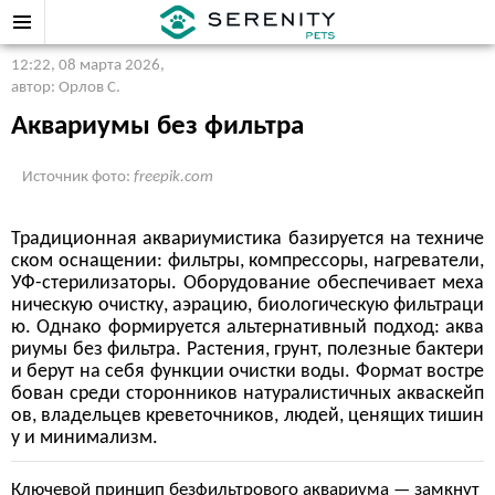
12:22, 08 марта 2026
,
автор: Орлов С.
Аквариумы без фильтра
Источник фото:
freepik.com
Традиционная аквариумистика базируется на техниче
ском оснащении: фильтры, компрессоры, нагреватели,
УФ-стерилизаторы. Оборудование обеспечивает меха
ническую очистку, аэрацию, биологическую фильтраци
ю. Однако формируется альтернативный подход: аква
риумы без фильтра. Растения, грунт, полезные бактери
и берут на себя функции очистки воды. Формат востре
бован среди сторонников натуралистичных акваскейп
ов, владельцев креветочников, людей, ценящих тишин
у и минимализм.
Ключевой принцип безфильтрового аквариума — замкнут