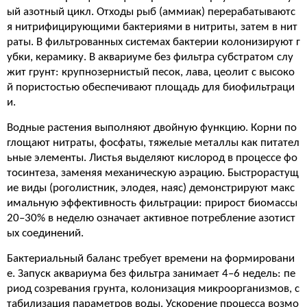
ый азотный цикл. Отходы рыб (аммиак) перерабатываютс
я нитрифицирующими бактериями в нитриты, затем в нит
раты. В фильтрованных системах бактерии колонизируют г
убки, керамику. В аквариуме без фильтра субстратом слу
жит грунт: крупнозернистый песок, лава, цеолит с высоко
й пористостью обеспечивают площадь для биофильтраци
и.
Водные растения выполняют двойную функцию. Корни по
глощают нитраты, фосфаты, тяжелые металлы как питател
ьные элементы. Листья выделяют кислород в процессе фо
тосинтеза, заменяя механическую аэрацию. Быстрорастущ
ие виды (роголистник, элодея, наяс) демонстрируют макс
имальную эффективность фильтрации: прирост биомассы
20–30% в неделю означает активное потребление азотист
ых соединений.
Бактериальный баланс требует времени на формировани
е. Запуск аквариума без фильтра занимает 4–6 недель: пе
риод созревания грунта, колонизация микроорганизмов, с
табилизация параметров воды. Ускорение процесса возмо