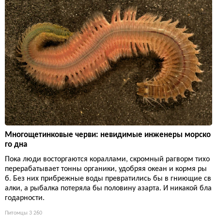
Многощетинковые черви: невидимые инженеры морско
го дна
Пока люди восторгаются кораллами, скромный рагворм тихо
перерабатывает тонны органики, удобряя океан и кормя ры
б. Без них прибрежные воды превратились бы в гниющие св
алки, а рыбалка потеряла бы половину азарта. И никакой бла
годарности.
Питомцы
3 260