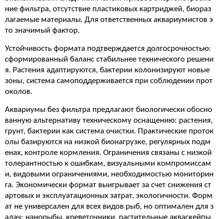
ние фильтра, отсутствие пластиковых картриджей, биораз
лагаемые материалы. Для ответственных аквариумистов э
то значимый фактор.
Устойчивость формата подтверждается долгосрочностью:
сформированный баланс стабильнее технического решени
я. Растения адаптируются, бактерии колонизируют новые
зоны, система самоподдерживается при соблюдении прот
околов.
Аквариумы без фильтра предлагают биологически обосно
ванную альтернативу техническому оснащению: растения,
грунт, бактерии как система очистки. Практические проток
олы базируются на низкой бионагрузке, регулярных подм
енах, контроле кормления. Ограничения связаны с низкой
толерантностью к ошибкам, визуальными компромиссам
и, видовыми ограничениями, необходимостью мониторин
га. Экономически формат выигрывает за счет снижения ст
артовых и эксплуатационных затрат, экологичности. Форм
ат не универсален для всех видов рыб, но оптимален для з
адач: нанорыбы, креветочники, растительные акваскейпы,