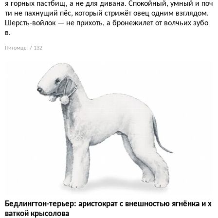
я горных пастбищ, а не для дивана. Спокойный, умный и поч
ти не пахнущий пёс, который стрижёт овец одним взглядом.
Шерсть-войлок — не прихоть, а бронежилет от волчьих зубо
в.
Питомцы
7 132
Бедлингтон-терьер: аристократ с внешностью ягнёнка и х
ваткой крысолова