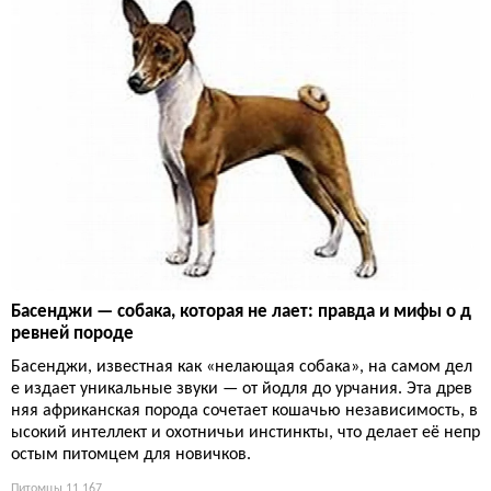
Басенджи — собака, которая не лает: правда и мифы о д
ревней породе
Басенджи, известная как «нелающая собака», на самом дел
е издает уникальные звуки — от йодля до урчания. Эта древ
няя африканская порода сочетает кошачью независимость, в
ысокий интеллект и охотничьи инстинкты, что делает её непр
остым питомцем для новичков.
Питомцы
11 167