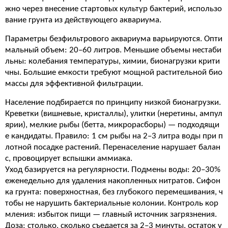
жно через внесение стартовых культур бактерий, использо
вание грунта из действующего аквариума.
Параметры безфильтрового аквариума варьируются. Опти
мальный объем: 20–60 литров. Меньшие объемы нестаби
льны: колебания температуры, химии, бионагрузки крити
чны. Большие емкости требуют мощной растительной био
массы для эффективной фильтрации.
Население подбирается по принципу низкой бионагрузки.
Креветки (вишневые, кристаллы), улитки (неретины, ампул
ярии), мелкие рыбы (бетта, микрорасборы) — подходящи
е кандидаты. Правило: 1 см рыбы на 2–3 литра воды при п
лотной посадке растений. Перенаселение нарушает балан
с, провоцирует вспышки аммиака.
Уход базируется на регулярности. Подмены воды: 20–30%
еженедельно для удаления накопленных нитратов. Сифон
ка грунта: поверхностная, без глубокого перемешивания, ч
тобы не нарушить бактериальные колонии. Контроль кор
мления: избыток пищи — главный источник загрязнения.
Доза: столько, сколько съедается за 2–3 минуты, остаток у