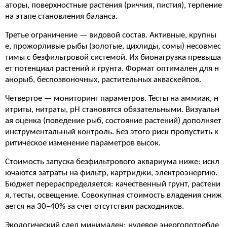
аторы, поверхностные растения (риччия, пистия), терпение
на этапе становления баланса.
Третье ограничение — видовой состав. Активные, крупны
е, прожорливые рыбы (золотые, цихлиды, сомы) несовмес
тимы с безфильтровой системой. Их бионагрузка превыша
ет потенциал растений и грунта. Формат оптимален для н
анорыб, беспозвоночных, растительных акваскейпов.
Четвертое — мониторинг параметров. Тесты на аммиак, н
итриты, нитраты, pH становятся обязательными. Визуальн
ая оценка (поведение рыб, состояние растений) дополняет
инструментальный контроль. Без этого риск пропустить к
ритическое изменение параметров высок.
Стоимость запуска безфильтрового аквариума ниже: искл
ючаются затраты на фильтр, картриджи, электроэнергию.
Бюджет перераспределяется: качественный грунт, растени
я, тесты, освещение. Совокупная стоимость владения сниж
ается на 30–40% за счет отсутствия расходников.
Экологический след минимален: нулевое энергопотребле