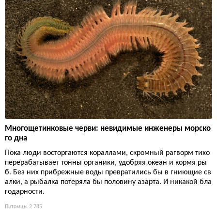
Многощетинковые черви: невидимые инженеры морско
го дна
Пока люди восторгаются кораллами, скромный рагворм тихо
перерабатывает тонны органики, удобряя океан и кормя ры
б. Без них прибрежные воды превратились бы в гниющие св
алки, а рыбалка потеряла бы половину азарта. И никакой бла
годарности.
Питомцы
2 785