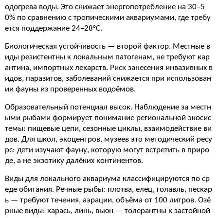
одогрева воды. Это снижает энергопотребление на 30–5
0% по сравнению с тропическими аквариумами, где требу
ется поддержание 24–28°C.
Биологическая устойчивость — второй фактор. Местные в
иды резистентны к локальным патогенам, не требуют кар
антина, импортных лекарств. Риск занесения инвазивных в
идов, паразитов, заболеваний снижается при использован
ии фауны из проверенных водоёмов.
Образовательный потенциал высок. Наблюдение за местн
ыми рыбами формирует понимание региональной экосис
темы: пищевые цепи, сезонные циклы, взаимодействие ви
дов. Для школ, экоцентров, музеев это методический ресу
рс: дети изучают фауну, которую могут встретить в приро
де, а не экзотику далёких континентов.
Виды для локального аквариума классифицируются по ср
еде обитания. Речные рыбы: плотва, елец, голавль, пескар
ь — требуют течения, аэрации, объёма от 100 литров. Озё
рные виды: карась, линь, вьюн — толерантны к застойной