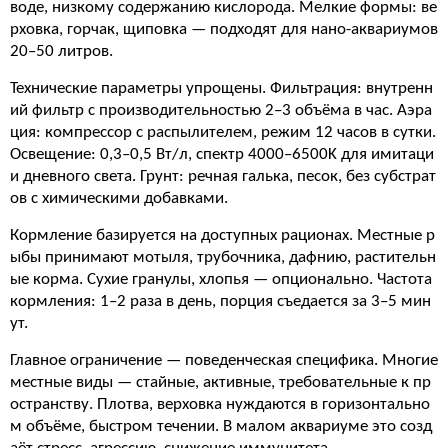
воде, низкому содержанию кислорода. Мелкие формы: ве
рховка, горчак, щиповка — подходят для нано-аквариумов
20–50 литров.
Технические параметры упрощены. Фильтрация: внутренн
ий фильтр с производительностью 2–3 объёма в час. Аэра
ция: компрессор с распылителем, режим 12 часов в сутки.
Освещение: 0,3–0,5 Вт/л, спектр 4000–6500K для имитаци
и дневного света. Грунт: речная галька, песок, без субстрат
ов с химическими добавками.
Кормление базируется на доступных рационах. Местные р
ыбы принимают мотыля, трубочника, дафнию, растительн
ые корма. Сухие гранулы, хлопья — опционально. Частота
кормления: 1–2 раза в день, порция съедается за 3–5 мин
ут.
Главное ограничение — поведенческая специфика. Многие
местные виды — стайные, активные, требовательные к пр
остранству. Плотва, верховка нуждаются в горизонтально
м объёме, быстром течении. В малом аквариуме это созд