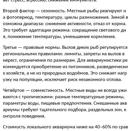
аёт стресс, агрессию, снижение иммунитета.
Второй фактор — сезонность. Местные рыбы реагируют н
а фотопериод, температуру, циклы размножения. Зимой в
озможна диапауза: снижение активности, отказ от корма.
Это требует адаптации режима: сокращение светового дн
я, понижение температуры, уменьшение кормления.
Третье — правовые нормы. Вылов диких рыб регулируется
региональными правилами: лимиты, запреты на вылов в
нерест, ограничения по размерам. Для аквариумистики ре
комендуется приобретение из питомников, разведенчески
х хозяйств, а не из природных водоёмов. Это снижает нагр
узку на популяции, исключает риск незаконного отлова.
Четвёртое — совместимость. Местные виды не всегда ужи
ваются с тропическими: разные температурные режимы,
параметры воды, пищевые предпочтения. Смешанные акв
ариумы требуют тщательного подбора, раздельных зон, к
онтроля поведения.
Стоимость локального аквариума ниже на 40–60% по срав