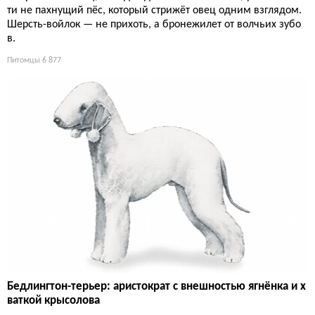
ти не пахнущий пёс, который стрижёт овец одним взглядом.
Шерсть-войлок — не прихоть, а бронежилет от волчьих зубо
в.
Питомцы
6 877
Бедлингтон-терьер: аристократ с внешностью ягнёнка и х
ваткой крысолова