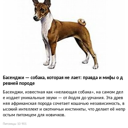
Басенджи — собака, которая не лает: правда и мифы о д
ревней породе
Басенджи, известная как «нелающая собака», на самом дел
е издает уникальные звуки — от йодля до урчания. Эта древ
няя африканская порода сочетает кошачью независимость, в
ысокий интеллект и охотничьи инстинкты, что делает её непр
остым питомцем для новичков.
Питомцы
10 901