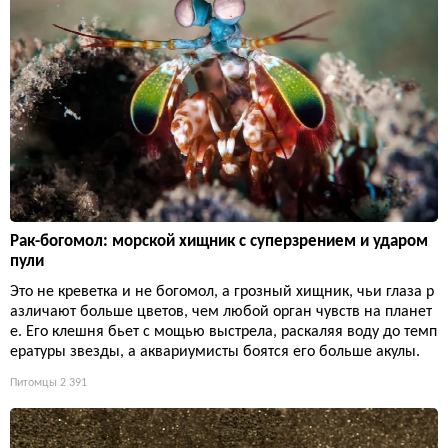
Рак-богомол: морской хищник с суперзрением и ударом
пули
Это не креветка и не богомол, а грозный хищник, чьи глаза р
азличают больше цветов, чем любой орган чувств на планет
е. Его клешня бьет с мощью выстрела, раскаляя воду до темп
ературы звезды, а аквариумисты боятся его больше акулы.
Питомцы
2 391