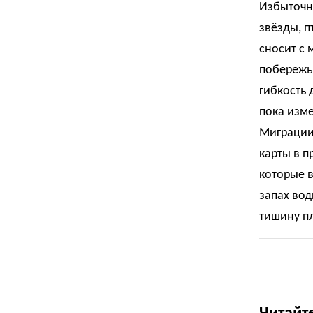
Избыточн
звёзды, п
сносит с 
побережья
гибкость
пока изм
Миграции
карты в п
которые в
запах вод
тишину пл