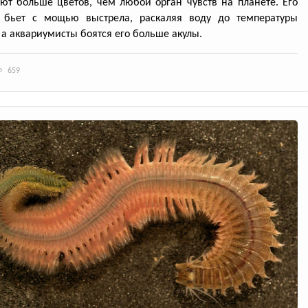
ют больше цветов, чем любой орган чувств на планете. Его
 бьет с мощью выстрела, раскаляя воду до температуры
 а аквариумисты боятся его больше акулы.
659