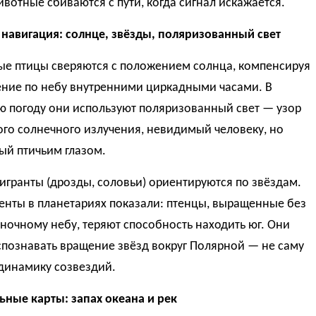
вотные сбиваются с пути, когда сигнал искажается.
 навигация: солнце, звёзды, поляризованный свет
ые птицы сверяются с положением солнца, компенсируя
ение по небу внутренними циркадными часами. В
ю погоду они используют поляризованный свет — узор
го солнечного излучения, невидимый человеку, но
ый птичьим глазом.
гранты (дрозды, соловьи) ориентируются по звёздам.
енты в планетариях показали: птенцы, выращенные без
 ночному небу, теряют способность находить юг. Они
спознавать вращение звёзд вокруг Полярной — не саму
 динамику созвездий.
ьные карты: запах океана и рек