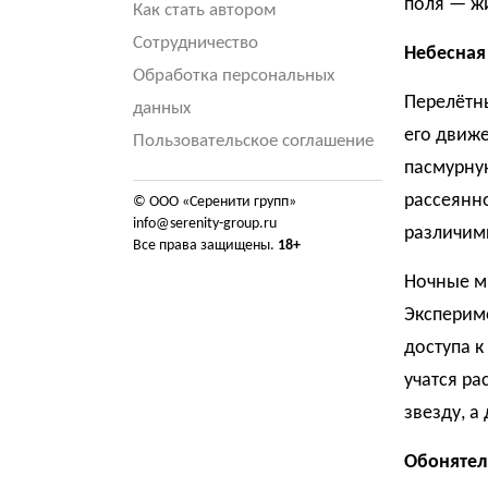
поля — жи
Как стать автором
Сотрудничество
Небесная
Обработка персональных
Перелётн
данных
его движ
Пользовательское соглашение
пасмурну
рассеянно
© ООО «Серенити групп»
info@serenity-group.ru
различим
Все права защищены.
18+
Ночные ми
Эксперим
доступа к
учатся ра
звезду, а
Обонятел