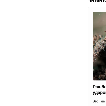
Читайт
Рак-б
ударо
Это не