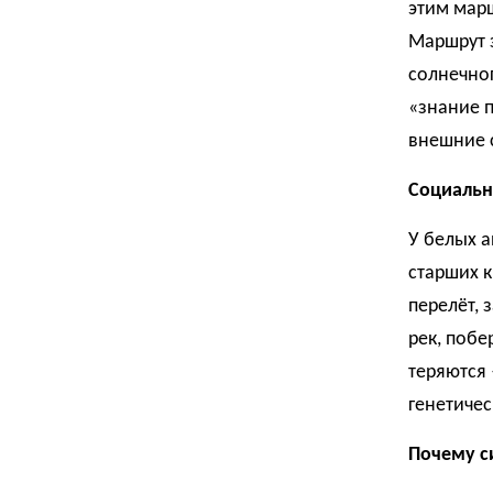
этим мар
Маршрут з
солнечног
«знание п
внешние с
Социальн
У белых а
старших 
перелёт, 
рек, побе
теряются 
генетичес
Почему с