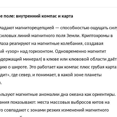
е поле: внутренний компас и карта
ладают магниторецепцией — способностью ощущать сил
 силовых линий магнитного поля Земли. Криптохромы в
глаза реагируют на магнитные колебания, создавая
ый «узор» над горизонтом. Одновременно магнитит
одержащий минерал) в клюве или клювовой области даёт
ю о широте. Это работает как компас плюс грубая карта
дит», где север, и понимает, в какой зоне планеты
.
ользуют магнитные аномалии дна океана как ориентиры.
ания показывают: места массовых выбросов китов на
то совпадают с зонами резких изменений магнитного