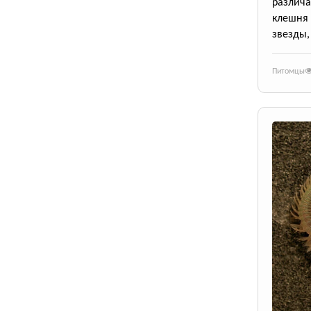
различа
клешня
звезды,
Питомцы