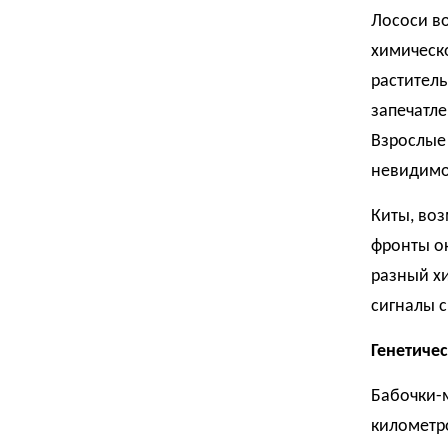
Лососи в
химическ
раститель
запечатле
Взрослые 
невидимо
Киты, воз
фронты о
разный хи
сигналы 
Генетичес
Бабочки-
километро