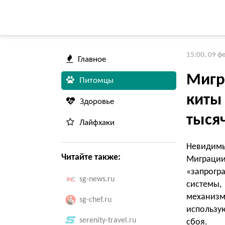
15:00, 09 ф
Главное
Мигр
Питомцы
киты
Здоровье
тыся
Лайфхаки
Невидимы
Читайте также:
Миграци
«запрогр
sg-news.ru
системы,
механизм
sg-chef.ru
использу
serenity-travel.ru
сбоя.