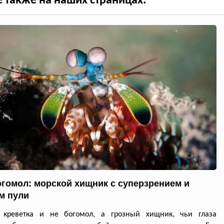
е также на наших страницах:
огомол: морской хищник с суперзрением и
м пули
 креветка и не богомол, а грозный хищник, чьи глаза