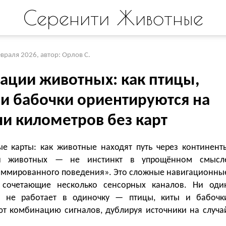
Серенити Животные
евраля 2026
,
автор: Орлов С.
ации животных: как птицы,
 и бабочки ориентируются на
чи километров без карт
е карты: как животные находят путь через континент
и животных — не инстинкт в упрощённом смысл
аммированного поведения». Это сложные навигационны
 сочетающие несколько сенсорных каналов. Ни оди
 не работает в одиночку — птицы, киты и бабочк
ют комбинацию сигналов, дублируя источники на случа