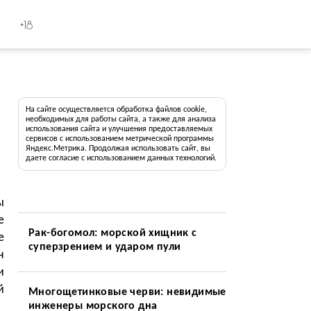
+18
На сайте осуществляется обработка файлов cookie,
необходимых для работы сайта, а также для анализа
использования сайта и улучшения предоставляемых
сервисов с использованием метрической программы
Яндекс.Метрика. Продолжая использовать сайт, вы
даете согласие с использованием данных технологий.
ы
е
Рак-богомол: морской хищник с
е
суперзрением и ударом пули
н
и
й
Многощетинковые черви: невидимые
инженеры морского дна