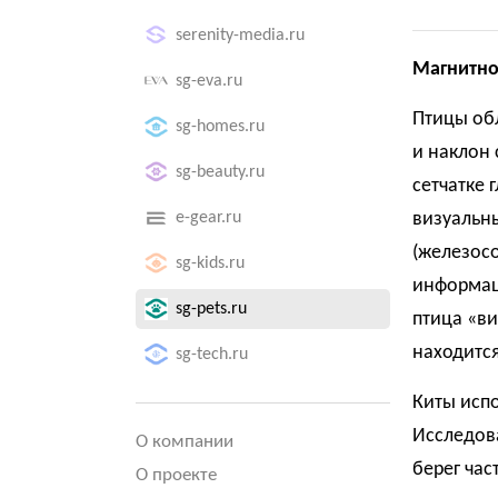
serenity-media.ru
Магнитно
sg-eva.ru
Птицы об
sg-homes.ru
и наклон
sg-beauty.ru
сетчатке 
e-gear.ru
визуальн
(железос
sg-kids.ru
информаци
sg-pets.ru
птица «ви
находится
sg-tech.ru
Киты исп
Исследов
О компании
берег час
О проекте