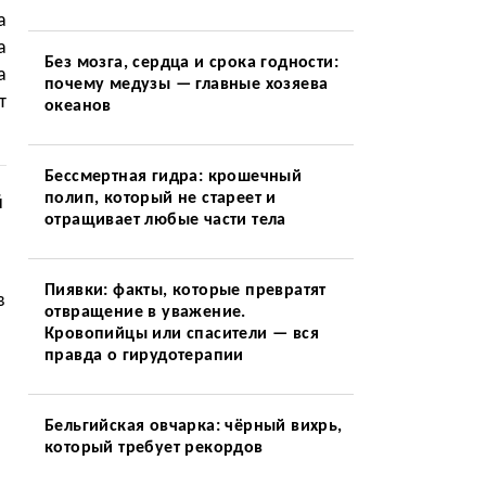
а
а
Без мозга, сердца и срока годности:
а
почему медузы — главные хозяева
т
океанов
Бессмертная гидра: крошечный
полип, который не стареет и
й
отращивает любые части тела
Пиявки: факты, которые превратят
в
отвращение в уважение.
Кровопийцы или спасители — вся
правда о гирудотерапии
Бельгийская овчарка: чёрный вихрь,
который требует рекордов