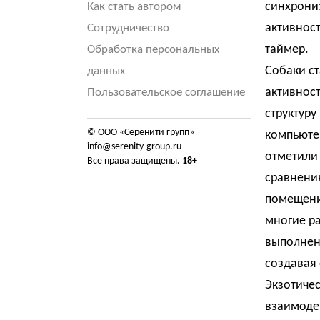
синхрони
Как стать автором
активност
Сотрудничество
таймер.
Обработка персональных
Собаки с
данных
активност
Пользовательское соглашение
структуру
© ООО «Серенити групп»
компьюте
info@serenity-group.ru
отметили
Все права защищены.
18+
сравнению
помещени
многие р
выполнени
создавая
Экзотиче
взаимоде