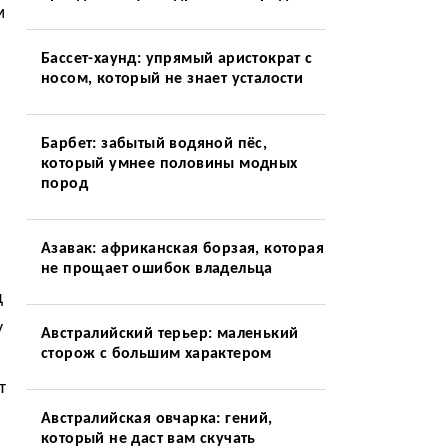
м
Бассет-хаунд: упрямый аристократ с
носом, который не знает усталости
Барбет: забытый водяной пёс,
который умнее половины модных
пород
Азавак: африканская борзая, которая
не прощает ошибок владельца
д
у
Австралийский терьер: маленький
сторож с большим характером
т
Австралийская овчарка: гений,
который не даст вам скучать