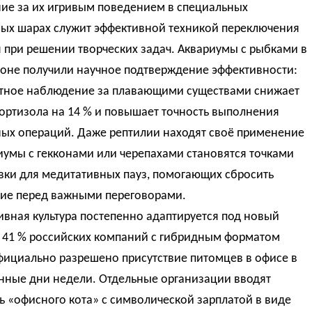
ие за их игривым поведением в специальных
ных шарах служит эффективной техникой переключения
 при решении творческих задач. Аквариумы с рыбками в
зоне получили научное подтверждение эффективности:
тное наблюдение за плавающими существами снижает
ортизола на 14 % и повышает точность выполнения
ых операций. Даже рептилии находят своё применение
умы с гекконами или черепахами становятся точками
вки для медитативных пауз, помогающих сбросить
ие перед важными переговорами.
вная культура постепенно адаптируется под новый
В 41 % российских компаний с гибридным форматом
фициально разрешено присутствие питомцев в офисе в
нные дни недели. Отдельные организации вводят
 «офисного кота» с символической зарплатой в виде