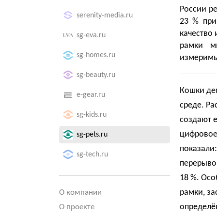
России ре
serenity-media.ru
23 % при
качество
sg-eva.ru
рамки м
sg-homes.ru
измеримые
sg-beauty.ru
Кошки де
e-gear.ru
среде. Ра
sg-kids.ru
создают е
цифровое
sg-pets.ru
показали:
sg-tech.ru
перерывов
18 %. Осо
рамки, за
О компании
определё
О проекте