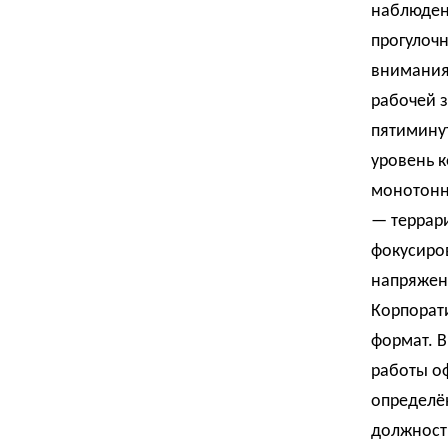
наблюден
прогулоч
внимания
рабочей 
пятимину
уровень к
монотонн
— террари
фокусиро
напряжен
Корпорати
формат. 
работы о
определё
должность