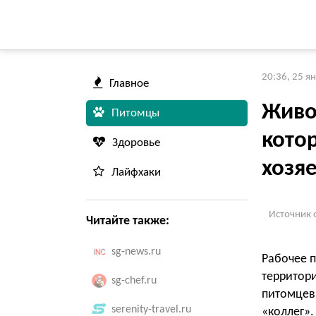
20:36, 25 я
Главное
Живо
Питомцы
кото
Здоровье
хозя
Лайфхаки
Источник 
Читайте также:
sg-news.ru
Рабочее п
террито
sg-chef.ru
питомцев
serenity-travel.ru
«коллег»