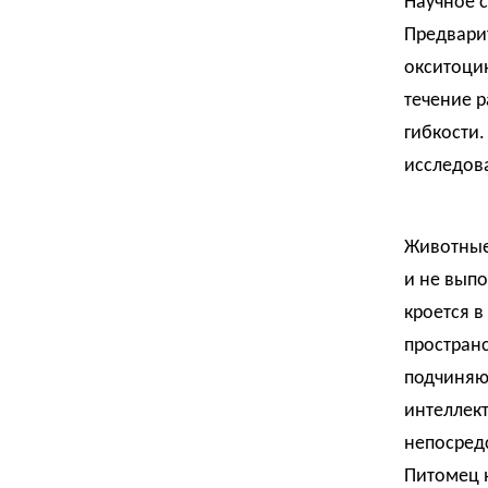
Научное 
Предвари
окситоцин
течение р
гибкости
исследова
Животные
и не выпо
кроется 
простран
подчиняю
интеллек
непосредс
Питомец н