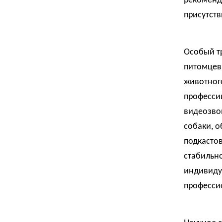
рекоменд
присутств
Особый т
питомцев
животног
профессии
видеозвон
собаки, о
подкасто
стабильно
индивиду
професси