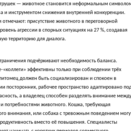
игрушек — животное становится неформальным символо
ва и инструментом снижения внутренней конкуренции.
 отмечают: присутствие животного в переговорной
ровень агрессии в спорных ситуациях на 27 %, создавая
ную территорию для диалога.
граничения подчёркивают необходимость баланса.
-«коллеги» эффективны только при соблюдении трёх
 питомец должен быть социализирован и спокоен в
ии посторонних, рабочее пространство адаптировано по
асность, а владелец способен разделять внимание межд
 и потребностями животного. Кошка, требующая
ого внимания, или собака с тревожным поведением могу
продуктивность вместо её повышения. Специалисты