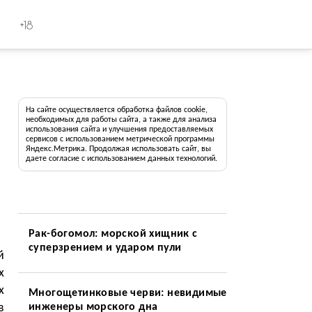
+18
На сайте осуществляется обработка файлов cookie,
необходимых для работы сайта, а также для анализа
использования сайта и улучшения предоставляемых
сервисов с использованием метрической программы
Яндекс.Метрика. Продолжая использовать сайт, вы
даете согласие с использованием данных технологий.
Рак-богомол: морской хищник с
суперзрением и ударом пули
й
х
х
Многощетинковые черви: невидимые
в
инженеры морского дна