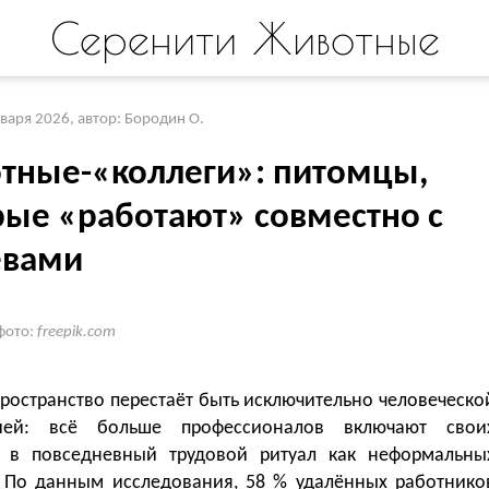
Серенити Животные
нваря 2026
,
автор: Бородин О.
тные-«коллеги»: питомцы,
рые «работают» совместно с
евами
фото:
freepik.com
ространство перестаёт быть исключительно человеческо
рией: всё больше профессионалов включают свои
 в повседневный трудовой ритуал как неформальны
. По данным исследования, 58 % удалённых работнико