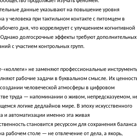
сообщество продолжает изучать феномен.
тельные данные указывают на повышение уровня
а у человека при тактильном контакте с питомцем в
абочего дня, что коррелирует с улучшением когнитивной
. Однако долгосрочные эффекты требуют дополнительных
ний с участием контрольных групп.
-«коллеги» не заменяют профессиональные инструмент
лняют рабочие задачи в буквальном смысле. Их ценност
в создании человеческой атмосферы в цифровом
стве труда — напоминании о живом, непредсказуемом, н
щемся логике дедлайнов мире. В эпоху искусственного
та и автоматизации именно эта живая
твенность становится ресурсом для сохранения баланса
а рабочем столе — не отвлечение от дела, а якорь,