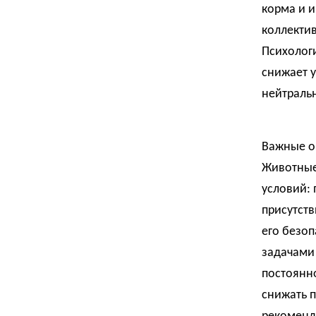
корма и 
коллекти
Психологи
снижает у
нейтраль
Важные о
Животные
условий:
присутств
его безоп
задачами
постоянн
снижать 