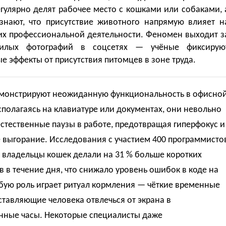
гулярно делят рабочее место с кошками или собаками, 
знают, что присутствие животного напрямую влияет н
 их профессиональной деятельности. Феномен выходит з
илых фотографий в соцсетях — учёные фиксирую
 эффекты от присутствия питомцев в зоне труда.
монстрируют неожиданную функциональность в офисно
сполагаясь на клавиатуре или документах, они невольно
стественные паузы в работе, предотвращая гиперфокус и
 выгорание. Исследования с участием 400 программисто
 владельцы кошек делали на 31 % больше коротких
 в течение дня, что снижало уровень ошибок в коде на
бую роль играет ритуал кормления — чёткие временные
ставляющие человека отвлечься от экрана в
нные часы. Некоторые специалисты даже