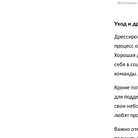
Источник 
Уход и д
Дрессиров
процесс 
Хорошая 
себя в со
команды.
Кроме тог
для подде
свои небо
любят про
Важно отм