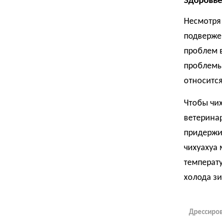
Здоровь
Несмотря 
подверже
проблем 
проблемы 
относится
Чтобы чих
ветеринар
придержив
чихуахуа 
температу
холода з
Дрессиров