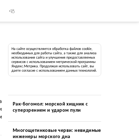
+18
На сайте осуществляется обработка файлов cookie,
необходимых для работы сайта, а также для анализа
использования сайта и улучшения предоставляемых
сервисов с использованием метрической программы
Яндекс.Метрика. Продолжая использовать сайт, вы
даете согласие с использованием данных технологий.
а
Рак-богомол: морской хищник с
и
суперзрением и ударом пули
м
Многощетинковые черви: невидимые
инженеры морского дна