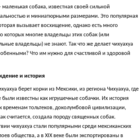
- маленькая собака, известная своей сильной
альностью и миниатюрными размерами. Это популярная
оторая вызывает восхищение, однако есть много
о которых многие владельцы этих собак (или
ьные владельцы) не знают. Так что же делает чихуахуа
собенными? Что им нужно для счастливой и здоровой
дение и история
хуахуа берет корни из Мексики, из региона Чихуахуа, где
 были известны как игрушечные собачки. Их история
 к временам тольтеков, доколумбовой цивилизации,
как считается, создала породу священных собак.
твии чихуахуа стали популярными среди мексиканских
оев общества, а в XIX веке были экспортированы в