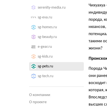
Чихуахуа 
serenity-media.ru
индивиду
sg-eva.ru
порода, к
нюансов, 
sg-homes.ru
потенциал
sg-beauty.ru
такими о
e-gear.ru
жизни?
sg-kids.ru
Происхож
sg-pets.ru
Порода Чи
они ранее
sg-tech.ru
восходит
которая, 
О компании
Впоследс
О проекте
высших сл