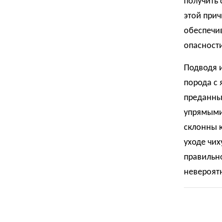
получить 
этой прич
обеспечив
опасности
Подводя и
порода с
преданные
упрямыми 
склонны 
уходе чих
правильно
невероят