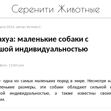
Серенити Животные
арта 2024
,
автор: Кутман С.
ахуа: маленькие собаки с
шой индивидуальностью
фото:
123rf.com
 - одна из самых маленьких пород в мире. Несмотря н
ленькие размеры, эти собаки обладают сильной 
ной индивидуальностью, а также известны свои
ом.