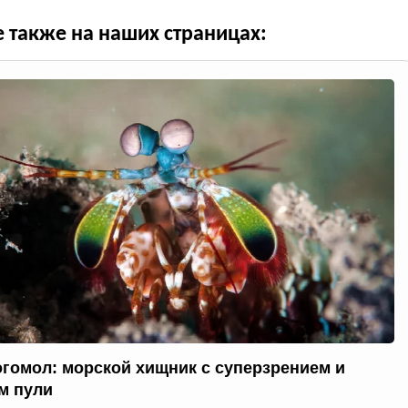
е также на наших страницах:
огомол: морской хищник с суперзрением и
м пули