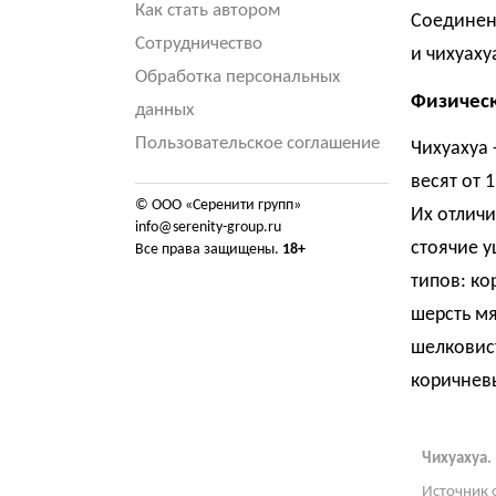
Как стать автором
Соединенн
Сотрудничество
и чихуаху
Обработка персональных
Физическ
данных
Пользовательское соглашение
Чихуахуа 
весят от 
© ООО «Серенити групп»
Их отличи
info@serenity-group.ru
стоячие у
Все права защищены.
18+
типов: к
шерсть мя
шелковист
коричнев
Чихуахуа.
Источник 