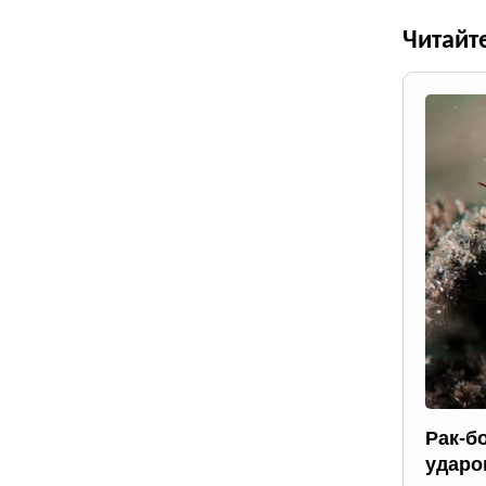
Читайт
Рак-б
ударо