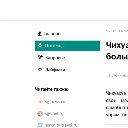
19:32, 14 м
Главное
Чиху
Питомцы
боль
Здоровье
Лайфхаки
Источник 
Читайте также:
Чихуахуа
свои ма
sg-news.ru
самобыт
sg-chef.ru
упрямств
serenity-travel.ru