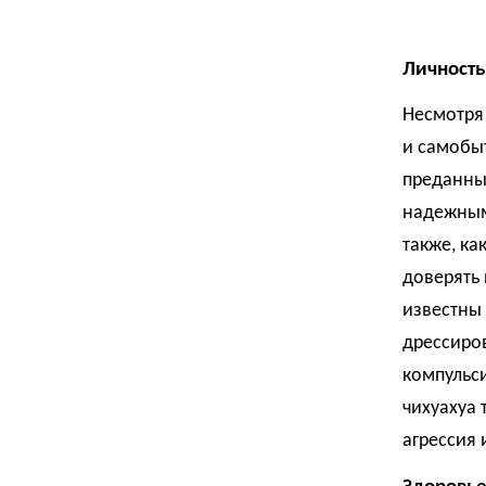
Личность
Несмотря
и самобы
преданные
надежным
также, ка
доверять 
известны 
дрессиров
компульс
чихуахуа 
агрессия 