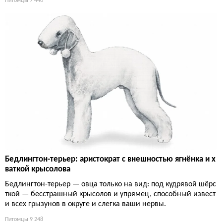
Питомцы
7 440
Бедлингтон-терьер: аристократ с внешностью ягнёнка и х
ваткой крысолова
Бедлингтон-терьер — овца только на вид: под кудрявой шёрс
ткой — бесстрашный крысолов и упрямец, способный извест
и всех грызунов в округе и слегка ваши нервы.
Питомцы
9 248