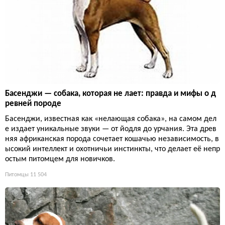
Басенджи — собака, которая не лает: правда и мифы о д
ревней породе
Басенджи, известная как «нелающая собака», на самом дел
е издает уникальные звуки — от йодля до урчания. Эта древ
няя африканская порода сочетает кошачью независимость, в
ысокий интеллект и охотничьи инстинкты, что делает её непр
остым питомцем для новичков.
Питомцы
11 504