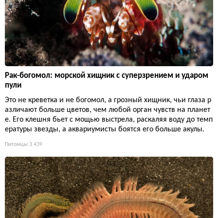
Рак-богомол: морской хищник с суперзрением и ударом
пули
Это не креветка и не богомол, а грозный хищник, чьи глаза р
азличают больше цветов, чем любой орган чувств на планет
е. Его клешня бьет с мощью выстрела, раскаляя воду до темп
ературы звезды, а аквариумисты боятся его больше акулы.
Питомцы
3 439