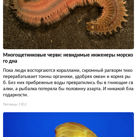
Многощетинковые черви: невидимые инженеры морско
го дна
Пока люди восторгаются кораллами, скромный рагворм тихо
перерабатывает тонны органики, удобряя океан и кормя ры
б. Без них прибрежные воды превратились бы в гниющие св
алки, а рыбалка потеряла бы половину азарта. И никакой бла
годарности.
Питомцы
3 852