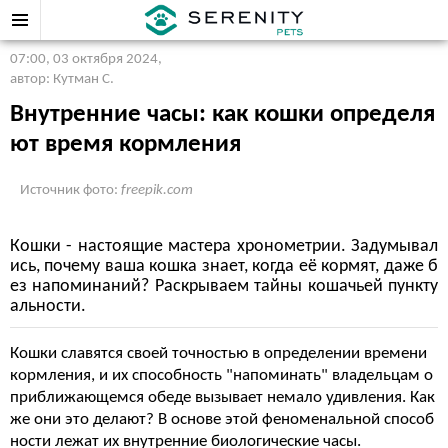
07:00, 03 октября 2024
,
автор: Кутман С.
Внутренние часы: как кошки определя
ют время кормления
Источник фото:
freepik.com
Кошки - настоящие мастера хронометрии. Задумывал
ись, почему ваша кошка знает, когда её кормят, даже б
ез напоминаний? Раскрываем тайны кошачьей пункту
альности.
Кошки славятся своей точностью в определении времени
кормления, и их способность "напоминать" владельцам о
приближающемся обеде вызывает немало удивления. Как
же они это делают? В основе этой феноменальной способ
ности лежат их внутренние биологические часы.