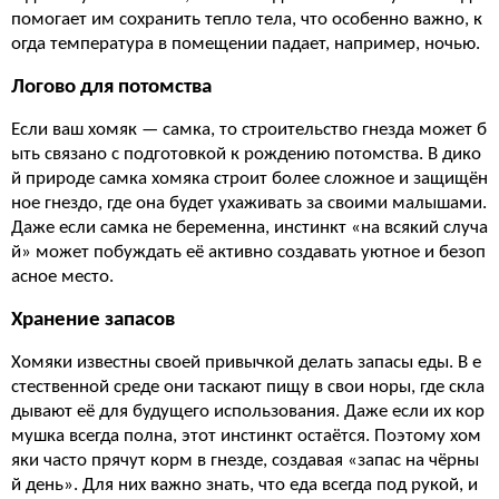
помогает им сохранить тепло тела, что особенно важно, к
огда температура в помещении падает, например, ночью.
Логово для потомства
Если ваш хомяк — самка, то строительство гнезда может б
ыть связано с подготовкой к рождению потомства. В дико
й природе самка хомяка строит более сложное и защищён
ное гнездо, где она будет ухаживать за своими малышами.
Даже если самка не беременна, инстинкт «на всякий случа
й» может побуждать её активно создавать уютное и безоп
асное место.
Хранение запасов
Хомяки известны своей привычкой делать запасы еды. В е
стественной среде они таскают пищу в свои норы, где скла
дывают её для будущего использования. Даже если их кор
мушка всегда полна, этот инстинкт остаётся. Поэтому хом
яки часто прячут корм в гнезде, создавая «запас на чёрны
й день». Для них важно знать, что еда всегда под рукой, и