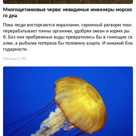
Многощетинковые черви: невидимые инженеры морско
го дна
Пока люди восторгаются кораллами, скромный рагворм тихо
перерабатывает тонны органики, удобряя океан и кормя ры
б. Без них прибрежные воды превратились бы в гниющие св
алки, а рыбалка потеряла бы половину азарта. И никакой бла
годарности.
Питомцы
2 785