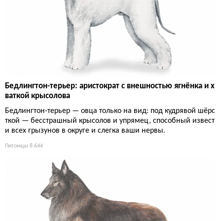
Бедлингтон-терьер: аристократ с внешностью ягнёнка и х
ваткой крысолова
Бедлингтон-терьер — овца только на вид: под кудрявой шёрс
ткой — бесстрашный крысолов и упрямец, способный извест
и всех грызунов в округе и слегка ваши нервы.
Питомцы
8 644