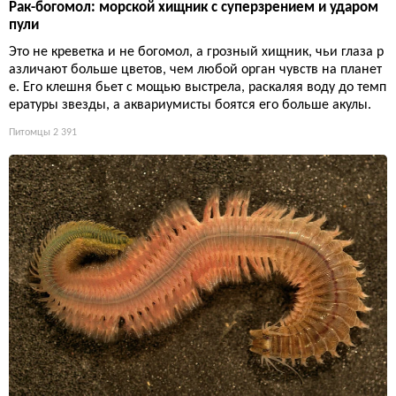
Рак-богомол: морской хищник с суперзрением и ударом
пули
Это не креветка и не богомол, а грозный хищник, чьи глаза р
азличают больше цветов, чем любой орган чувств на планет
е. Его клешня бьет с мощью выстрела, раскаляя воду до темп
ературы звезды, а аквариумисты боятся его больше акулы.
Питомцы
2 391