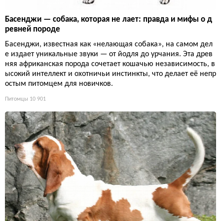
Басенджи — собака, которая не лает: правда и мифы о д
ревней породе
Басенджи, известная как «нелающая собака», на самом дел
е издает уникальные звуки — от йодля до урчания. Эта древ
няя африканская порода сочетает кошачью независимость, в
ысокий интеллект и охотничьи инстинкты, что делает её непр
остым питомцем для новичков.
Питомцы
10 901