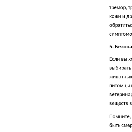
тремор, т
кожи и д
обратитьс
симптомо
5. Безоп
Если вы х
выбирать
животных,
питомцы н
ветерина
веществ в
Помните, 
быть смер