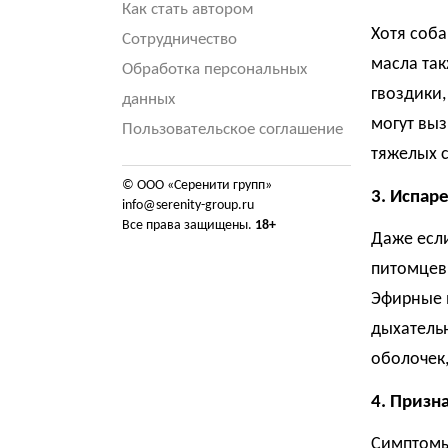
Как стать автором
Хотя соба
Сотрудничество
масла так
Обработка персональных
гвоздики
данных
могут выз
Пользовательское соглашение
тяжелых 
© ООО «Серенити групп»
3. Испар
info@serenity-group.ru
Все права защищены.
18+
Даже есл
питомцев,
Эфирные 
дыхатель
оболочек,
4. Призн
Симптомы 