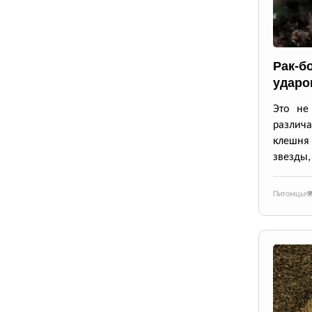
Рак-б
ударо
Это не
различа
клешня
звезды,
Питомцы