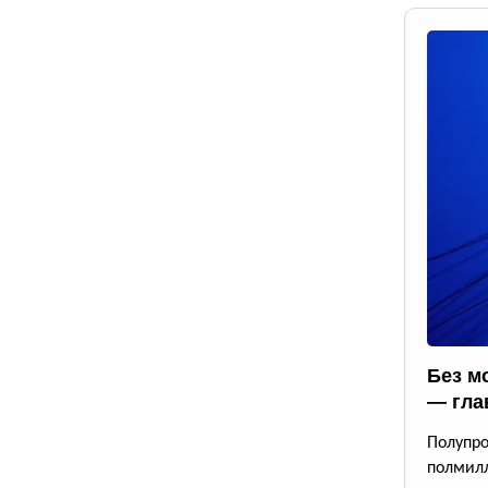
Без м
— гла
Полупр
полмил