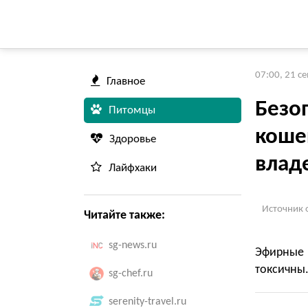
07:00, 21 с
Главное
Безо
Питомцы
коше
Здоровье
влад
Лайфхаки
Источник 
Читайте также:
sg-news.ru
Эфирные 
токсичны.
sg-chef.ru
serenity-travel.ru