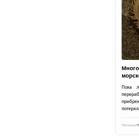
Много
морск
Пока л
перераб
прибре
потерял
Питомцы