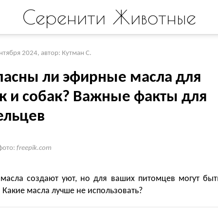
Серенити Животные
ентября 2024
,
автор: Кутман С.
пасны ли эфирные масла для
к и собак? Важные факты для
ельцев
фото:
freepik.com
масла создают уют, но для ваших питомцев могут быт
 Какие масла лучше не использовать?