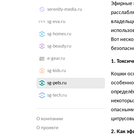
Эфирные 
serenity-media.ru
расслабл
владельц
sg-eva.ru
использов
sg-homes.ru
Вот неско
sg-beauty.ru
безопасно
e-gear.ru
1. Токси
sg-kids.ru
Кошки осо
особеннос
sg-pets.ru
определё
sg-tech.ru
некоторы
опасными 
цитрусовы
О компании
О проекте
2. Как э