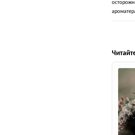
осторожно
ароматер
Читайт