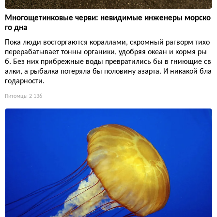
Многощетинковые черви: невидимые инженеры морско
го дна
Пока люди восторгаются кораллами, скромный рагворм тихо
перерабатывает тонны органики, удобряя океан и кормя ры
б. Без них прибрежные воды превратились бы в гниющие св
алки, а рыбалка потеряла бы половину азарта. И никакой бла
годарности.
Питомцы
2 136