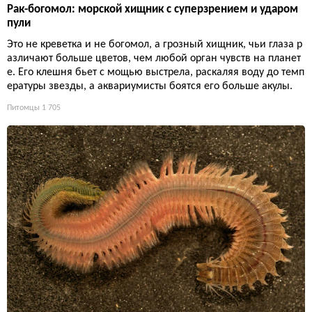
Рак-богомол: морской хищник с суперзрением и ударом
пули
Это не креветка и не богомол, а грозный хищник, чьи глаза р
азличают больше цветов, чем любой орган чувств на планет
е. Его клешня бьет с мощью выстрела, раскаляя воду до темп
ературы звезды, а аквариумисты боятся его больше акулы.
Питомцы
1 705