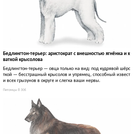
Бедлингтон-терьер: аристократ с внешностью ягнёнка и х
ваткой крысолова
Бедлингтон-терьер — овца только на вид: под кудрявой шёрс
ткой — бесстрашный крысолов и упрямец, способный извест
и всех грызунов в округе и слегка ваши нервы.
Питомцы
8 306