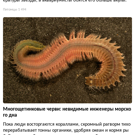
ературы звезды, а аквариумисты боятся его больше акулы.
Питомцы
1 494
Многощетинковые черви: невидимые инженеры морско
го дна
Пока люди восторгаются кораллами, скромный рагворм тихо
перерабатывает тонны органики, удобряя океан и кормя ры