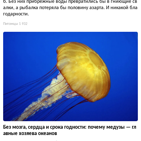
б. Без них прибрежные воды превратились бы в гниющие св
алки, а рыбалка потеряла бы половину азарта. И никакой бла
годарности.
Питомцы
1 932
Без мозга, сердца и срока годности: почему медузы — гл
авные хозяева океанов