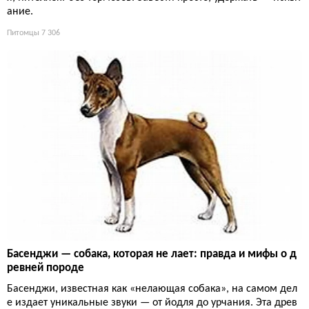
ание.
Питомцы
7 306
Басенджи — собака, которая не лает: правда и мифы о д
ревней породе
Басенджи, известная как «нелающая собака», на самом дел
е издает уникальные звуки — от йодля до урчания. Эта древ