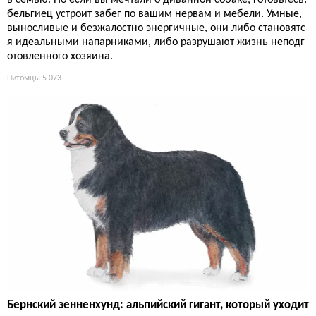
ь семью. Но если вы мечтали о диванной собаке, готовьтесь:
бельгиец устроит забег по вашим нервам и мебели. Умные,
выносливые и безжалостно энергичные, они либо становятс
я идеальными напарниками, либо разрушают жизнь неподг
отовленного хозяина.
Питомцы
5 073
Бернский зенненхунд: альпийский гигант, который уходит