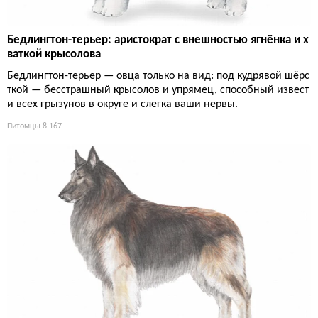
Бедлингтон-терьер: аристократ с внешностью ягнёнка и х
ваткой крысолова
Бедлингтон-терьер — овца только на вид: под кудрявой шёрс
ткой — бесстрашный крысолов и упрямец, способный извест
и всех грызунов в округе и слегка ваши нервы.
Питомцы
8 167