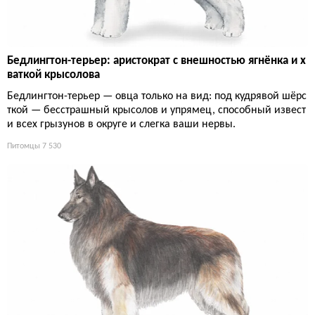
Бедлингтон-терьер: аристократ с внешностью ягнёнка и х
ваткой крысолова
Бедлингтон-терьер — овца только на вид: под кудрявой шёрс
ткой — бесстрашный крысолов и упрямец, способный извест
и всех грызунов в округе и слегка ваши нервы.
Питомцы
7 530