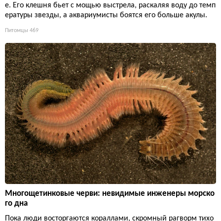
е. Его клешня бьет с мощью выстрела, раскаляя воду до темп
ературы звезды, а аквариумисты боятся его больше акулы.
Питомцы
469
Многощетинковые черви: невидимые инженеры морско
го дна
Пока люди восторгаются кораллами, скромный рагворм тихо