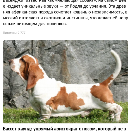
Басенджи, известная как «нелающая собака», на самом дел
е издает уникальные звуки — от йодля до урчания. Эта древ
няя африканская порода сочетает кошачью независимость, в
ысокий интеллект и охотничьи инстинкты, что делает её непр
остым питомцем для новичков.
Питомцы
9 777
Бассет-хаунд: упрямый аристократ с носом, который не з