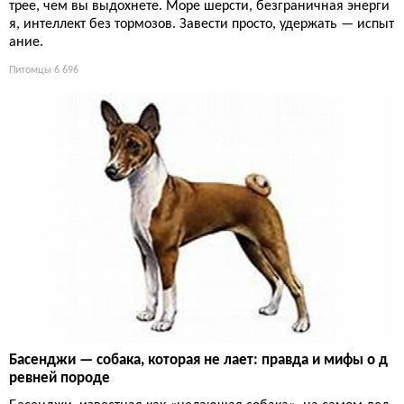
трее, чем вы выдохнете. Море шерсти, безграничная энерги
я, интеллект без тормозов. Завести просто, удержать — испыт
ание.
Питомцы
6 696
Басенджи — собака, которая не лает: правда и мифы о д
ревней породе