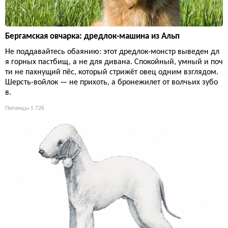
Бергамская овчарка: дредлок-машина из Альп
Не поддавайтесь обаянию: этот дредлок-монстр выведен дл
я горных пастбищ, а не для дивана. Спокойный, умный и поч
ти не пахнущий пёс, который стрижёт овец одним взглядом.
Шерсть-войлок — не прихоть, а бронежилет от волчьих зубо
в.
Питомцы
5 726