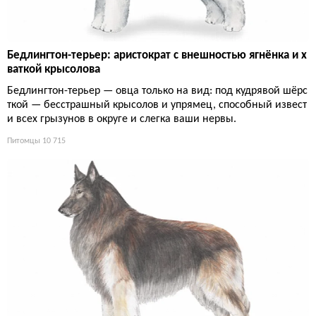
Бедлингтон-терьер: аристократ с внешностью ягнёнка и х
ваткой крысолова
Бедлингтон-терьер — овца только на вид: под кудрявой шёрс
ткой — бесстрашный крысолов и упрямец, способный извест
и всех грызунов в округе и слегка ваши нервы.
Питомцы
10 715