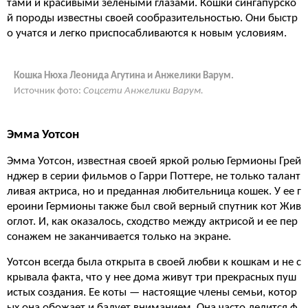
тами и красивыми зелеными глазами. Кошки сингапурско
й породы известны своей сообразительностью. Они быстр
о учатся и легко приспосабливаются к новым условиям.
Кошка Нюха Леонида Агутина и Анжелики Варум.
Источник фото:
Соцсети Анжелики Варум.
Эмма Уотсон
Эмма Уотсон, известная своей яркой ролью Гермионы Грей
нджер в серии фильмов о Гарри Поттере, не только талант
ливая актриса, но и преданная любительница кошек. У ее г
ероини Гермионы также был свой верный спутник кот Жив
оглот. И, как оказалось, сходство между актрисой и ее пер
сонажем не заканчивается только на экране.
Уотсон всегда была открыта в своей любви к кошкам и не с
крывала факта, что у нее дома живут три прекрасных пуш
истых создания. Ее коты — настоящие члены семьи, котор
ых она обожает и балует вниманием. Она часто делится ф