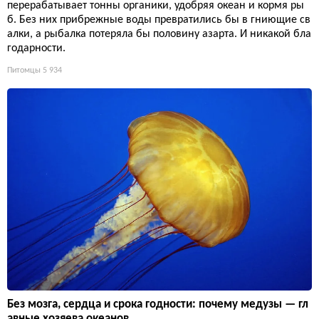
перерабатывает тонны органики, удобряя океан и кормя ры
б. Без них прибрежные воды превратились бы в гниющие св
алки, а рыбалка потеряла бы половину азарта. И никакой бла
годарности.
Питомцы
5 934
Без мозга, сердца и срока годности: почему медузы — гл
авные хозяева океанов