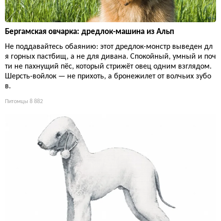
Бергамская овчарка: дредлок-машина из Альп
Не поддавайтесь обаянию: этот дредлок-монстр выведен дл
я горных пастбищ, а не для дивана. Спокойный, умный и поч
ти не пахнущий пёс, который стрижёт овец одним взглядом.
Шерсть-войлок — не прихоть, а бронежилет от волчьих зубо
в.
Питомцы
8 882