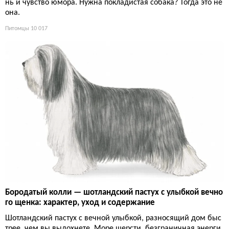
нь и чувство юмора. Нужна покладистая собака? Тогда это не
она.
Питомцы
10 017
Бородатый колли — шотландский пастух с улыбкой вечно
го щенка: характер, уход и содержание
Шотландский пастух с вечной улыбкой, разносящий дом быс
трее, чем вы выдохнете. Море шерсти, безграничная энерги