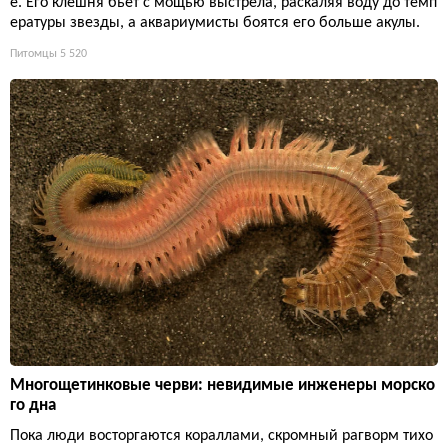
е. Его клешня бьет с мощью выстрела, раскаляя воду до темп
ературы звезды, а аквариумисты боятся его больше акулы.
Питомцы
5 520
Многощетинковые черви: невидимые инженеры морско
го дна
Пока люди восторгаются кораллами, скромный рагворм тихо