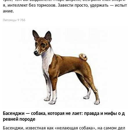
я, интеллект без тормозов. Завести просто, удержать — испыт
ание.
Питомцы
9 766
Басенджи — собака, которая не лает: правда и мифы о д
ревней породе
Басенджи, известная как «нелающая собака», на самом дел