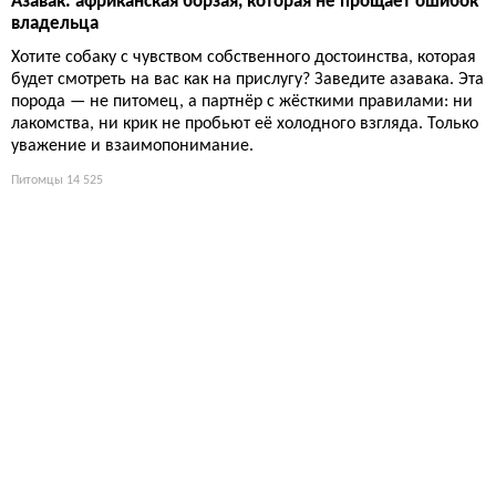
Азавак: африканская борзая, которая не прощает ошибок
владельца
Хотите собаку с чувством собственного достоинства, которая
будет смотреть на вас как на прислугу? Заведите азавака. Эта
порода — не питомец, а партнёр с жёсткими правилами: ни
лакомства, ни крик не пробьют её холодного взгляда. Только
уважение и взаимопонимание.
Питомцы
14 525