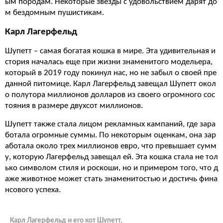
ым породам. Некоторые звезды с удовольствием дарят до
м бездомным пушистикам.
Карл Лагерфельд
Шупетт – самая богатая кошка в мире. Эта удивительная и
стория началась еще при жизни знаменитого модельера,
который в 2019 году покинул нас, но не забыл о своей пре
данной питомице. Карл Лагерфельд завещал Шупетт окол
о полутора миллионов долларов из своего огромного сос
тояния в размере двухсот миллионов.
Шупетт также стала лицом рекламных кампаний, где зара
ботала огромные суммы. По некоторым оценкам, она зар
аботала около трех миллионов евро, что превышает сумм
у, которую Лагерфельд завещал ей. Эта кошка стала не тол
ько символом стиля и роскоши, но и примером того, что д
аже животное может стать знаменитостью и достичь фина
нсового успеха.
Карл Лагерфельд и его кот Шупетт.