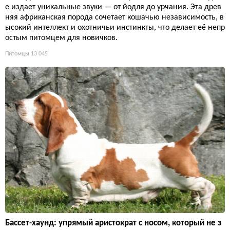
е издает уникальные звуки — от йодля до урчания. Эта древ
няя африканская порода сочетает кошачью независимость, в
ысокий интеллект и охотничьи инстинкты, что делает её непр
остым питомцем для новичков.
Питомцы
13 045
Бассет-хаунд: упрямый аристократ с носом, который не з