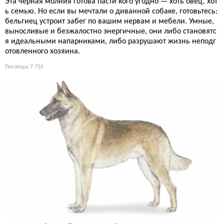
Эта чёрная молния готова пасти кого угодно — хоть овец, хот
ь семью. Но если вы мечтали о диванной собаке, готовьтесь:
бельгиец устроит забег по вашим нервам и мебели. Умные,
выносливые и безжалостно энергичные, они либо становятс
я идеальными напарниками, либо разрушают жизнь неподг
отовленного хозяина.
Питомцы
7 735