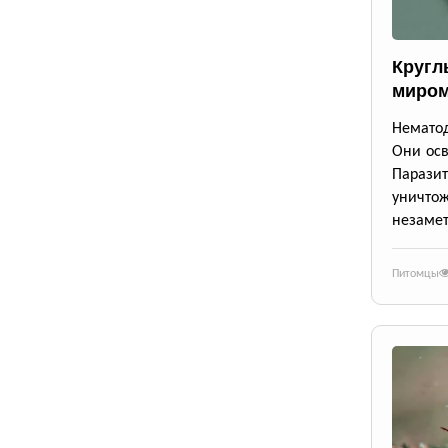
Кругл
миром
Немато
Они осв
Парази
уничто
незаме
Питомцы