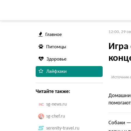
12:00, 29 с
Главное
Игра
Питомцы
конц
Здоровье
Лайфхаки
Источник 
Читайте также:
Домашни
помогают
sg-news.ru
sg-chef.ru
Собаки — 
serenity-travel.ru