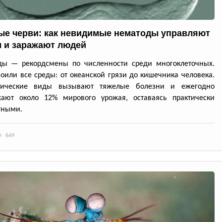
ые черви: как невидимые нематоды управляют
 и заражают людей
ды — рекордсмены по численности среди многоклеточных.
оили все среды: от океанской грязи до кишечника человека.
тические виды вызывают тяжелые болезни и ежегодно
жают около 12% мирового урожая, оставаясь практически
тными.
649