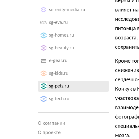
верны и п
влияет на
serenity-media.ru
исследова
sg-eva.ru
питомца 
sg-homes.ru
возраста.
сохранить
sg-beauty.ru
e-gear.ru
Кроме тог
снижению
sg-kids.ru
сердечно
sg-pets.ru
Конкук в 
участвова
sg-tech.ru
взаимодей
фотографи
О компании
специальн
О проекте
мозга.