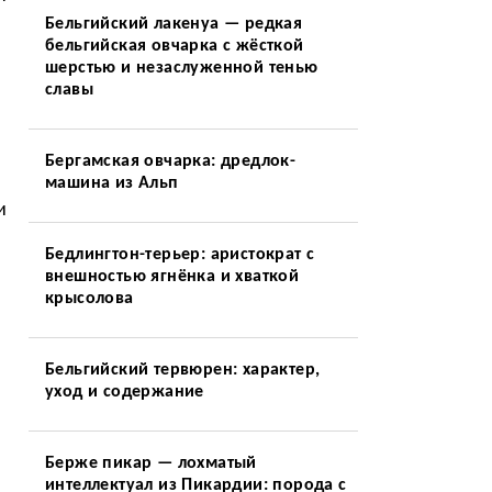
Бельгийский лакенуа — редкая
бельгийская овчарка с жёсткой
шерстью и незаслуженной тенью
славы
Бергамская овчарка: дредлок-
машина из Альп
и
Бедлингтон-терьер: аристократ с
внешностью ягнёнка и хваткой
крысолова
Бельгийский тервюрен: характер,
уход и содержание
Берже пикар — лохматый
интеллектуал из Пикардии: порода с