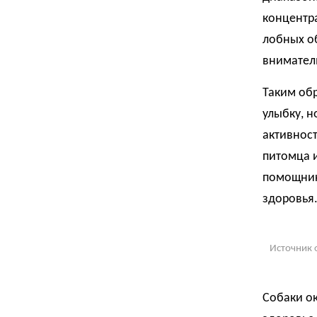
концентр
лобных об
внимател
Таким обр
улыбку, н
активност
питомца и
помощник
здоровья
Источник 
Собаки о