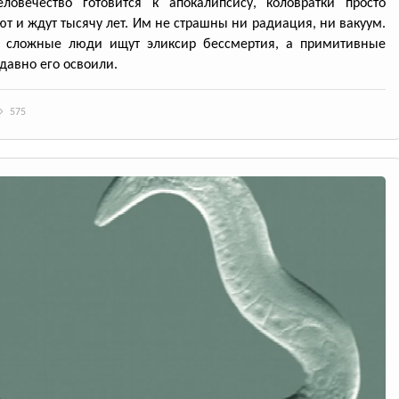
ловечество готовится к апокалипсису, коловратки просто
т и ждут тысячу лет. Им не страшны ни радиация, ни вакуум.
: сложные люди ищут эликсир бессмертия, а примитивные
давно его освоили.
575