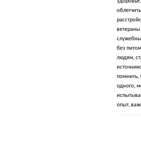
здоровье.
облегчить
расстройс
ветераны 
служебных
без питом
людям, ст
источник
помнить, 
одного, м
испытывае
опыт, важ