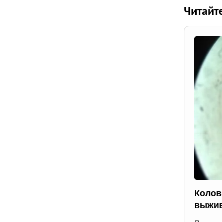
Читайт
Колов
выжив