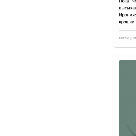
Пока че
высыхаю
Ирония
крошки 
Питомцы