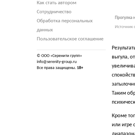
Как стать автором
Сотрудничество
Прогулка 
Обработка персональных
Источник 
данных
Пользовательское соглашение
Результат
© ООО «Серенити групп»
выгула, о
info@serenity-group.ru
увеличива
Все права защищены.
18+
спокойств
затылочно
Таким об
психическ
Кроме тог
или игре 
диапазона