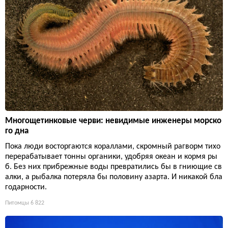
Многощетинковые черви: невидимые инженеры морско
го дна
Пока люди восторгаются кораллами, скромный рагворм тихо
перерабатывает тонны органики, удобряя океан и кормя ры
б. Без них прибрежные воды превратились бы в гниющие св
алки, а рыбалка потеряла бы половину азарта. И никакой бла
годарности.
Питомцы
6 822