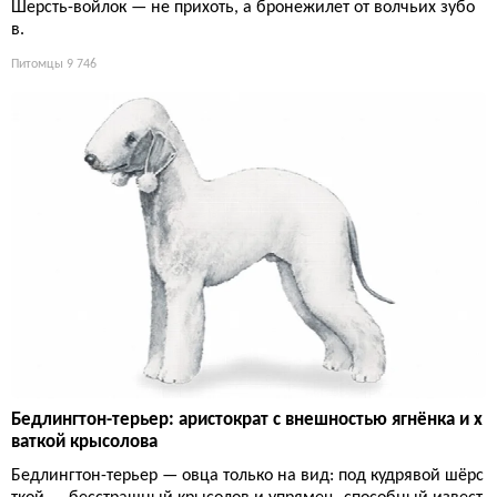
Шерсть-войлок — не прихоть, а бронежилет от волчьих зубо
в.
Питомцы
9 746
Бедлингтон-терьер: аристократ с внешностью ягнёнка и х
ваткой крысолова
Бедлингтон-терьер — овца только на вид: под кудрявой шёрс