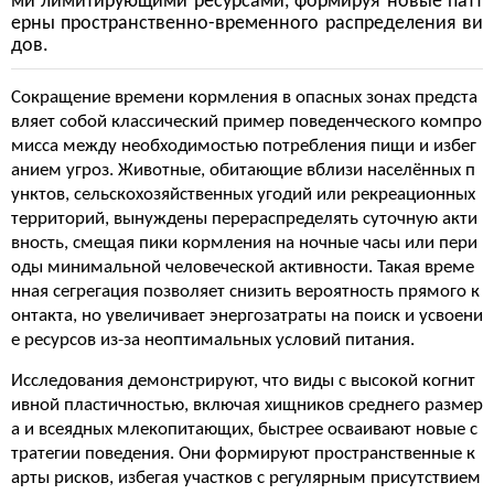
ми лимитирующими ресурсами, формируя новые патт
ерны пространственно-временного распределения ви
дов.
Сокращение времени кормления в опасных зонах предста
вляет собой классический пример поведенческого компро
мисса между необходимостью потребления пищи и избег
анием угроз. Животные, обитающие вблизи населённых п
унктов, сельскохозяйственных угодий или рекреационных
территорий, вынуждены перераспределять суточную акти
вность, смещая пики кормления на ночные часы или пери
оды минимальной человеческой активности. Такая време
нная сегрегация позволяет снизить вероятность прямого к
онтакта, но увеличивает энергозатраты на поиск и усвоени
е ресурсов из-за неоптимальных условий питания.
Исследования демонстрируют, что виды с высокой когнит
ивной пластичностью, включая хищников среднего размер
а и всеядных млекопитающих, быстрее осваивают новые с
тратегии поведения. Они формируют пространственные к
арты рисков, избегая участков с регулярным присутствием