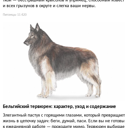
ткой — бесстрашный крысолов и упрямец, способный извест
и всех грызунов в округе и слегка ваши нервы.
Питомцы
11 620
Бельгийский тервюрен: характер, уход и содержание
Элегантный пастух с горящими глазами, который превращает
жизнь в цепочку задач: беги, думай, паси. Если вы не готовы
к ежедневной работе — проходите мимо. Тервюрен выбирае