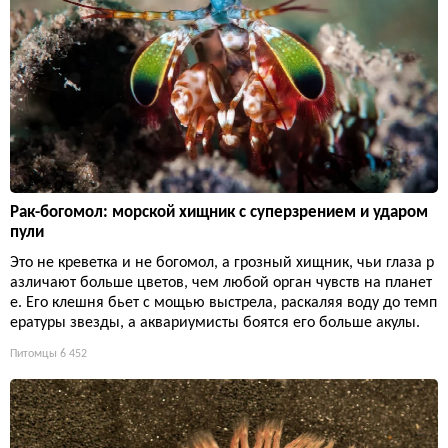
Рак-богомол: морской хищник с суперзрением и ударом
пули
Это не креветка и не богомол, а грозный хищник, чьи глаза р
азличают больше цветов, чем любой орган чувств на планет
е. Его клешня бьет с мощью выстрела, раскаляя воду до темп
ературы звезды, а аквариумисты боятся его больше акулы.
Питомцы
6 452