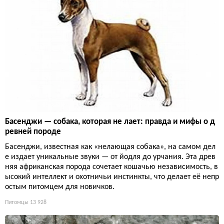
Басенджи — собака, которая не лает: правда и мифы о д
ревней породе
Басенджи, известная как «нелающая собака», на самом дел
е издает уникальные звуки — от йодля до урчания. Эта древ
няя африканская порода сочетает кошачью независимость, в
ысокий интеллект и охотничьи инстинкты, что делает её непр
остым питомцем для новичков.
Питомцы
13 928