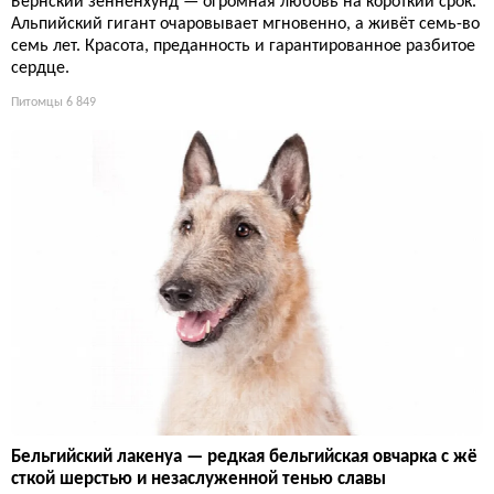
Бернский зенненхунд — огромная любовь на короткий срок.
Альпийский гигант очаровывает мгновенно, а живёт семь-во
семь лет. Красота, преданность и гарантированное разбитое
сердце.
Питомцы
6 849
Бельгийский лакенуа — редкая бельгийская овчарка с жё
сткой шерстью и незаслуженной тенью славы