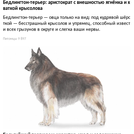
Бедлингтон-терьер: аристократ с внешностью ягнёнка и х
ваткой крысолова
Бедлингтон-терьер — овца только на вид: под кудрявой шёрс
ткой — бесстрашный крысолов и упрямец, способный извест
и всех грызунов в округе и слегка ваши нервы.
Питомцы
9 897