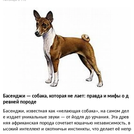
Питомцы
8 990
Басенджи — собака, которая не лает: правда и мифы о д
ревней породе
Басенджи, известная как «нелающая собака», на самом дел
е издает уникальные звуки — от йодля до урчания. Эта древ
няя африканская порода сочетает кошачью независимость, в
ысокий интеллект и охотничьи инстинкты, что делает её непр