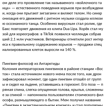
ом деле это проявление так называемого «войлочного та
нца» — естественного поведения хорьков при возбуждени
и, когда они прыгают зигзагами и виляют телом. Но синхр
онизация его движений с ритмом музыки создала иллюзи
ю осознанного танца. Особенно вирусным стал ролик, где
Бакс повторяет движения из клипа Dua Lipa. Хорёк стал му
зой для хореографов: в TikTok появился челлендж собрав
ший 2,1 млн участников. Ветеринары отметили рост интер
еса к правильному содержанию хорьков — продажи спец
иализированных клеток выросли на 140 %.
Пингвин-философ из Антарктиды
Колония императорских пингвинов в районе станции «Вос
ток» стала источником нового мема после того, как дрон
зафиксировал момент, где один пингвин отошёл от групп
ы и сидел на льдине, уставившись в горизонт. Его поза — п
рямая спина, слегка опущенная голова, крылья, сложенны
е за спиной — напомнила пользователям стоического фил
ософа, размышляющего о бытии. Мем получил название
«Пингвин в экзистенциальном кризисе» и стал популярны