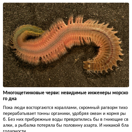
Многощетинковые черви: невидимые инженеры морско
го дна
Пока люди восторгаются кораллами, скромный рагворм тихо
перерабатывает тонны органики, удобряя океан и кормя ры
б. Без них прибрежные воды превратились бы в гниющие св
алки, а рыбалка потеряла бы половину азарта. И никакой бла
годарности.