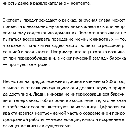
чность даже в развлекательном контенте.
Эксперты предупреждают о рисках: вирусная слава может
привести к незаконному отлову диких животных или непр
авильному содержанию домашних. Зоологи призывают не
пытаться воссоздавать поведение мемных животных — то,
что кажется милым на видео, часто является стрессовой р
еакцией в реальности. Например, «танец» хорька возника
ет при перевозбуждении, а «скептический взгляд» барсука
— при чувстве угрозы.
Несмотря на предостережения, животные-мемы 2026 год
а выполняют важную функцию: они делают науку о приро
де доступной. Люди, никогда не интересовавшиеся барсук
ами, теперь знают об их роли в экосистеме; те, кто не знал
о проблемах слонов, жертвуют на их защиту. Цифровая сл
ава становится неотъемлемой частью современной приро
доохранной работы — через эмоции, юмор и искреннее в
осхищение живыми существами.