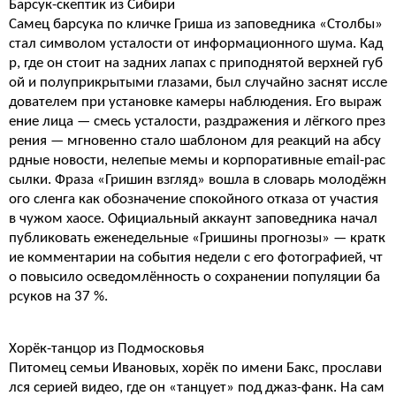
Барсук-скептик из Сибири
Самец барсука по кличке Гриша из заповедника «Столбы»
стал символом усталости от информационного шума. Кад
р, где он стоит на задних лапах с приподнятой верхней губ
ой и полуприкрытыми глазами, был случайно заснят иссле
дователем при установке камеры наблюдения. Его выраж
ение лица — смесь усталости, раздражения и лёгкого през
рения — мгновенно стало шаблоном для реакций на абсу
рдные новости, нелепые мемы и корпоративные email-рас
сылки. Фраза «Гришин взгляд» вошла в словарь молодёжн
ого сленга как обозначение спокойного отказа от участия
в чужом хаосе. Официальный аккаунт заповедника начал
публиковать еженедельные «Гришины прогнозы» — кратк
ие комментарии на события недели с его фотографией, чт
о повысило осведомлённость о сохранении популяции ба
рсуков на 37 %.
Хорёк-танцор из Подмосковья
Питомец семьи Ивановых, хорёк по имени Бакс, прослави
лся серией видео, где он «танцует» под джаз-фанк. На сам