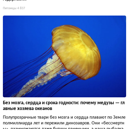
Питомцы
4 837
Без мозга, сердца и срока годности: почему медузы — гл
авные хозяева океанов
Полупрозрачные твари без мозга и сердца плавают по Земле
полмиллиарда лет и пережили динозавров. Они «бессмертн
ы», размножаются даже будучи ранеными, а наша рыбалка