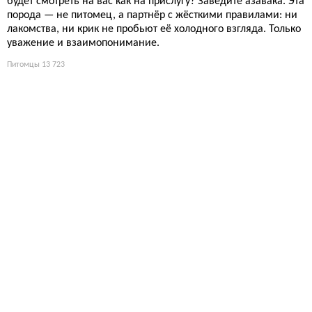
будет смотреть на вас как на прислугу? Заведите азавака. Эта
порода — не питомец, а партнёр с жёсткими правилами: ни
лакомства, ни крик не пробьют её холодного взгляда. Только
уважение и взаимопонимание.
Питомцы
13 723