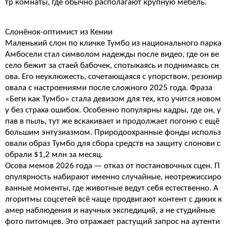
тр комнаты, где обычно располагают крупную мебель.
Слонёнок-оптимист из Кении
Маленький слон по кличке Тумбо из национального парка
Амбосели стал символом надежды после видео, где он ве
село бежит за стаей бабочек, спотыкаясь и поднимаясь сн
ова. Его неуклюжесть, сочетающаяся с упорством, резонир
овала с настроениями после сложного 2025 года. Фраза
«Беги как Тумбо» стала девизом для тех, кто учится новом
у без страха ошибок. Особенно популярны кадры, где он, у
пав в пыль, тут же вскакивает и продолжает погоню с ещё
большим энтузиазмом. Природоохранные фонды использ
овали образ Тумбо для сбора средств на защиту слонови с
обрали $1,2 млн за месяц.
Осова мемов 2026 года — отказ от постановочных сцен. П
опулярность набирают именно случайные, неотрежиссиро
ванные моменты, где животные ведут себя естественно. А
лгоритмы соцсетей всё чаще продвигают контент с диких к
амер наблюдения и научных экспедиций, а не студийные
фото питомцев. Это отражает растущий запрос на аутенти