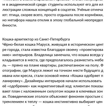
м в академической среде: студенты используют его для ил
люстрации сложных концепций в соцсетях. Учёные отмеча
ют: птица, скорее всего, просто отдыхала после кормёжки,
но метафора нашла отклик в эпоху глобальной неопредел
ённости.
Кошка-архитектор из Санкт-Петербурга
Чёрно-белая кошка Маруся, живущая в историческом цент
ре города, стала известна благодаря своему «проектирова
нию» интерьеров. Владелица замечала, что кошка всегда у
кладывается в места, где предполагалось разместить мебе
ль — прямо на плане квартиры, распечатанном на полу. Ф
отографии, где Маруся лежит на точном месте будущего д
ивана или кресла, стали основой мема «Кошка одобряет п
ланировку». Дизайнеры интерьеров начали использовать
её «одобрение» как маркетинговый ход: клиентам показы
вают план с наложенным силуэтом кошки в ключевых зон
ах. Поведенческие этологи объясняют феномен простым с
тремлением к теплу — кошка инстинктивно выбирает цен