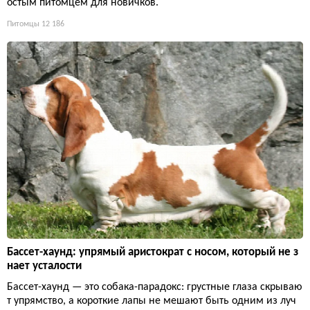
остым питомцем для новичков.
Питомцы
12 186
Бассет-хаунд: упрямый аристократ с носом, который не з
нает усталости
Бассет-хаунд — это собака-парадокс: грустные глаза скрываю
т упрямство, а короткие лапы не мешают быть одним из луч