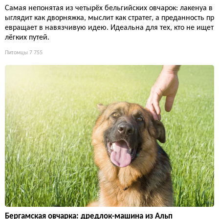
Самая непонятая из четырёх бельгийских овчарок: лакенуа в
ыглядит как дворняжка, мыслит как стратег, а преданность пр
евращает в навязчивую идею. Идеальна для тех, кто не ищет
лёгких путей.
Питомцы
7 755
Бергамская овчарка: дредлок-машина из Альп