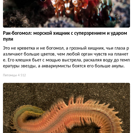
Рак-богомол: морской хищник с суперзрением и ударом
пули
Это не креветка и не богомол, а грозный хищник, чьи глаза р
азличают больше цветов, чем любой орган чувств на планет
е. Его клешня бьет с мощью выстрела, раскаляя воду до темп
ературы звезды, а аквариумисты боятся его больше акулы.
Питомцы
4 512