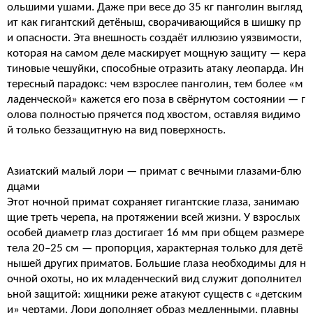
ольшими ушами. Даже при весе до 35 кг панголин выгляд
ит как гигантский детёныш, сворачивающийся в шишку пр
и опасности. Эта внешность создаёт иллюзию уязвимости,
которая на самом деле маскирует мощную защиту — кера
тиновые чешуйки, способные отразить атаку леопарда. Ин
тересный парадокс: чем взрослее панголин, тем более «м
ладенческой» кажется его поза в свёрнутом состоянии — г
олова полностью прячется под хвостом, оставляя видимо
й только беззащитную на вид поверхность.
Азиатский малый лори — примат с вечными глазами-блю
дцами
Этот ночной примат сохраняет гигантские глаза, занимаю
щие треть черепа, на протяжении всей жизни. У взрослых
особей диаметр глаз достигает 16 мм при общем размере
тела 20–25 см — пропорция, характерная только для детё
нышей других приматов. Большие глаза необходимы для н
очной охоты, но их младенческий вид служит дополнител
ьной защитой: хищники реже атакуют существ с «детским
и» чертами. Лори дополняет образ медленными, плавны