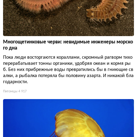
Многощетинковые черви: невидимые инженеры морско
го дна
Пока люди восторгаются кораллами, скромный рагворм тихо
перерабатывает тонны органики, удобряя океан и кормя ры
б. Без них прибрежные воды превратились бы в гниющие св
алки, а рыбалка потеряла бы половину азарта. И никакой бла
годарности.
Питомцы
4 917