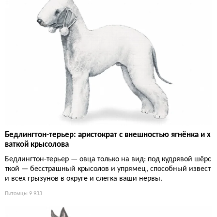
Бедлингтон-терьер: аристократ с внешностью ягнёнка и х
ваткой крысолова
Бедлингтон-терьер — овца только на вид: под кудрявой шёрс
ткой — бесстрашный крысолов и упрямец, способный извест
и всех грызунов в округе и слегка ваши нервы.
Питомцы
9 933