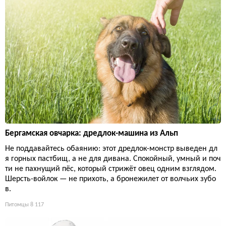
Бергамская овчарка: дредлок-машина из Альп
Не поддавайтесь обаянию: этот дредлок-монстр выведен дл
я горных пастбищ, а не для дивана. Спокойный, умный и поч
ти не пахнущий пёс, который стрижёт овец одним взглядом.
Шерсть-войлок — не прихоть, а бронежилет от волчьих зубо
в.
Питомцы
8 117