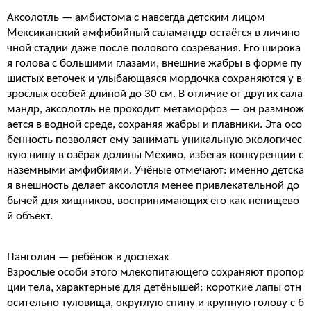
Аксолотль — амбистома с навсегда детским лицом
Мексиканский амфибийный саламандр остаётся в личино
чной стадии даже после полового созревания. Его широка
я голова с большими глазами, внешние жабры в форме пу
шистых веточек и улыбающаяся мордочка сохраняются у в
зрослых особей длиной до 30 см. В отличие от других сала
мандр, аксолотль не проходит метаморфоз — он размнож
ается в водной среде, сохраняя жабры и плавники. Эта осо
бенность позволяет ему занимать уникальную экологичес
кую нишу в озёрах долины Мехико, избегая конкуренции с
наземными амфибиями. Учёные отмечают: именно детска
я внешность делает аксолотля менее привлекательной до
бычей для хищников, воспринимающих его как непищево
й объект.
Панголин — ребёнок в доспехах
Взрослые особи этого млекопитающего сохраняют пропор
ции тела, характерные для детёнышей: короткие лапы отн
осительно туловища, округлую спину и крупную голову с б