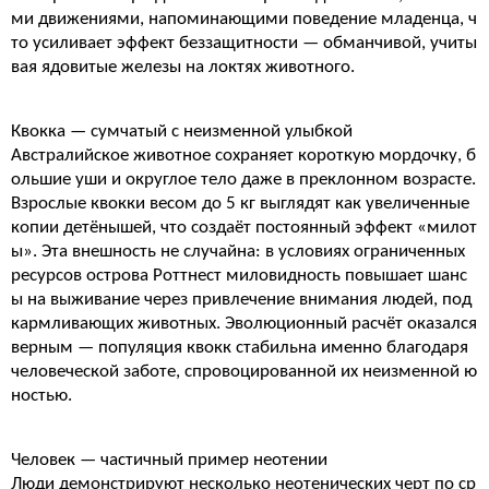
ми движениями, напоминающими поведение младенца, ч
то усиливает эффект беззащитности — обманчивой, учиты
вая ядовитые железы на локтях животного.
Квокка — сумчатый с неизменной улыбкой
Австралийское животное сохраняет короткую мордочку, б
ольшие уши и округлое тело даже в преклонном возрасте.
Взрослые квокки весом до 5 кг выглядят как увеличенные
копии детёнышей, что создаёт постоянный эффект «милот
ы». Эта внешность не случайна: в условиях ограниченных
ресурсов острова Роттнест миловидность повышает шанс
ы на выживание через привлечение внимания людей, под
кармливающих животных. Эволюционный расчёт оказался
верным — популяция квокк стабильна именно благодаря
человеческой заботе, спровоцированной их неизменной ю
ностью.
Человек — частичный пример неотении
Люди демонстрируют несколько неотенических черт по ср