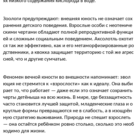
ях низкого содержания кислорода в воде.
Зоологи предупреждают: внешняя юность не означает сох
ранения детского поведения. Взрослые особи с неотениче
скими чертами обладают полной репродуктивной функци
ей и сложным социальным поведением. Аксолотль охотит
ся так же эффективно, как и его метаморфизированные ро
дственники, а квокка защищает территорию с той же агрес
сией, что и другие сумчатые.
Феномен вечной юности во внешности напоминает: эвол
юция не стремится к «взрослости» как к идеалу. Она выби
рает то, что работает — даже если это означает сохранить
черты детёныша на всю жизнь. В мире, где беззащитность
часто становится лучшей защитой, младенческие глаза и о
круглые формы превращаются не в слабость, а в изощрён
ную стратегию выживания. Природа не спешит взрослеть
— она остаётся ребёнком ровно столько, сколько это необ
ходимо для жизни.