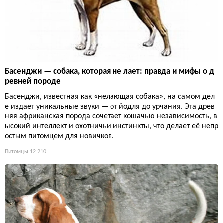
Басенджи — собака, которая не лает: правда и мифы о д
ревней породе
Басенджи, известная как «нелающая собака», на самом дел
е издает уникальные звуки — от йодля до урчания. Эта древ
няя африканская порода сочетает кошачью независимость, в
ысокий интеллект и охотничьи инстинкты, что делает её непр
остым питомцем для новичков.
Питомцы
12 210