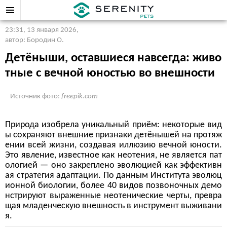
23:31, 13 января 2026
,
автор: Бородин О.
Детёныши, оставшиеся навсегда: живо
тные с вечной юностью во внешности
Источник фото:
freepik.com
Природа изобрела уникальный приём: некоторые вид
ы сохраняют внешние признаки детёнышей на протяж
ении всей жизни, создавая иллюзию вечной юности.
Это явление, известное как неотения, не является пат
ологией — оно закреплено эволюцией как эффективн
ая стратегия адаптации. По данным Института эволюц
ионной биологии, более 40 видов позвоночных демо
нстрируют выраженные неотенические черты, превра
щая младенческую внешность в инструмент выживани
я.