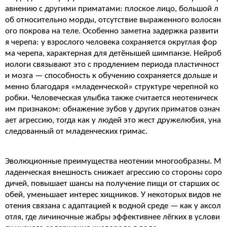
авнению с другими приматами: плоское лицо, большой л
об относительно морды, отсутствие выраженного волосян
ого покрова на теле. Особенно заметна задержка развити
я черепа: у взрослого человека сохраняется округлая фор
ма черепа, характерная для детёнышей шимпанзе. Нейроб
иологи связывают это с продлением периода пластичност
и мозга — способность к обучению сохраняется дольше и
менно благодаря «младенческой» структуре черепной ко
робки. Человеческая улыбка также считается неотеническ
им признаком: обнажение зубов у других приматов означ
ает агрессию, тогда как у людей это жест дружелюбия, уна
следованный от младенческих гримас.
Эволюционные преимущества неотении многообразны. М
ладенческая внешность снижает агрессию со стороны соро
дичей, повышает шансы на получение пищи от старших ос
обей, уменьшает интерес хищников. У некоторых видов не
отения связана с адаптацией к водной среде — как у аксол
отля, где личиночные жабры эффективнее лёгких в услови