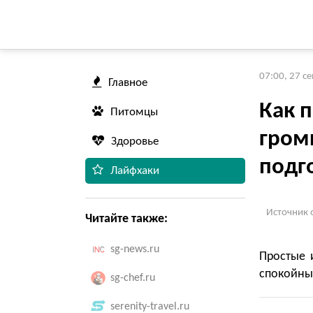
07:00, 27 с
Главное
Как п
Питомцы
гром
Здоровье
подго
Лайфхаки
Источник 
Читайте также:
sg-news.ru
Простые 
спокойны
sg-chef.ru
serenity-travel.ru