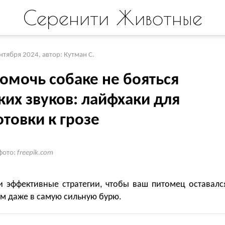
Серенити Животные
ентября 2024
,
автор: Кутман С.
омочь собаке не бояться
ких звуков: лайфхаки для
товки к грозе
фото:
freepik.com
и эффективные стратегии, чтобы ваш питомец оставалс
м даже в самую сильную бурю.