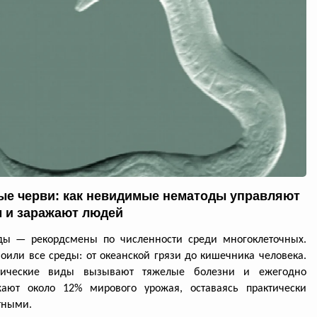
ые черви: как невидимые нематоды управляют
 и заражают людей
ды — рекордсмены по численности среди многоклеточных.
оили все среды: от океанской грязи до кишечника человека.
тические виды вызывают тяжелые болезни и ежегодно
жают около 12% мирового урожая, оставаясь практически
тными.