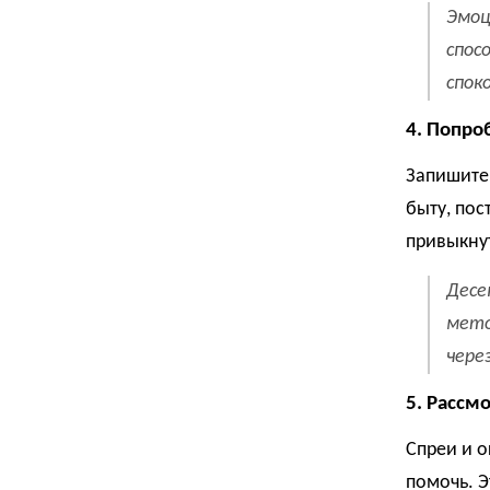
Эмоц
спос
спок
4. Попро
Запишите 
быту, пос
привыкнут
Десе
мето
чере
5. Рассм
Спреи и 
помочь. Э