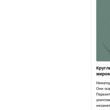
Кругл
миром
Немато
Они осв
Парази
уничто
незаме