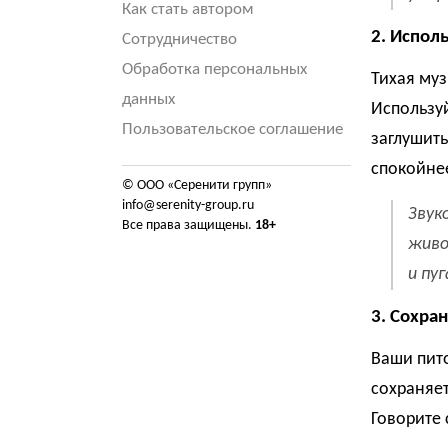
Как стать автором
2. Испол
Сотрудничество
Обработка персональных
Тихая муз
данных
Используй
Пользовательское соглашение
заглушить
спокойне
© ООО «Серенити групп»
info@serenity-group.ru
Звук
Все права защищены.
18+
живо
и пу
3. Сохра
Ваши пит
сохраняет
Говорите 