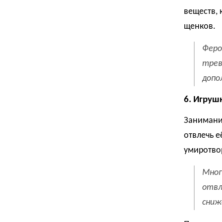
веществ, 
щенков.
Феро
трев
допо
6. Игруш
Занимани
отвлечь е
умиротво
Мног
отвл
сниж