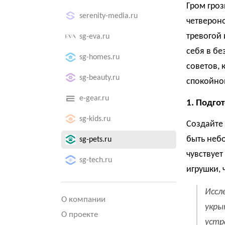
Гром гро
serenity-media.ru
четвероно
тревогой 
sg-eva.ru
себя в бе
sg-homes.ru
советов, 
sg-beauty.ru
спокойно
e-gear.ru
1. Подго
sg-kids.ru
Создайте 
быть небо
sg-pets.ru
чувствуе
sg-tech.ru
игрушки, 
Иссл
О компании
укры
О проекте
устр