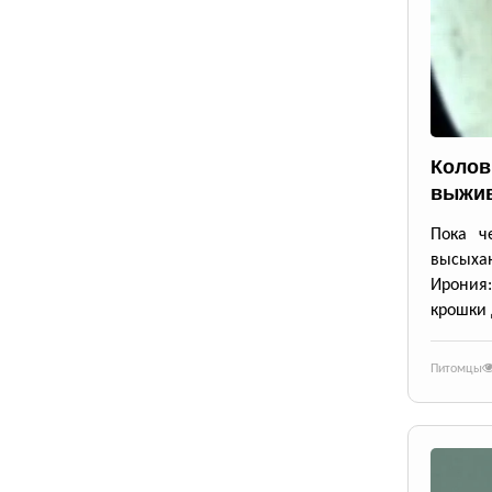
Колов
выжив
Пока че
высыхаю
Ирония
крошки 
Питомцы