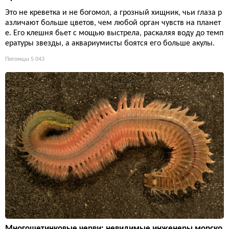
Это не креветка и не богомол, а грозный хищник, чьи глаза р
азличают больше цветов, чем любой орган чувств на планет
е. Его клешня бьет с мощью выстрела, раскаляя воду до темп
ературы звезды, а аквариумисты боятся его больше акулы.
Питомцы
5 043
Многощетинковые черви: невидимые инженеры морско