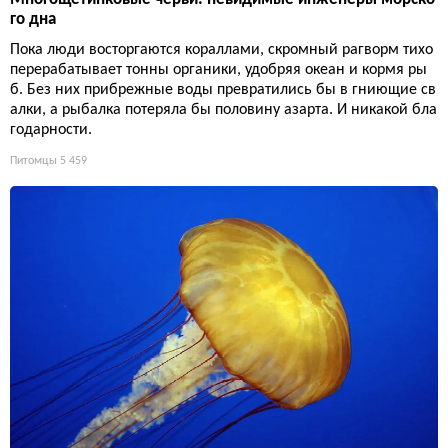
го дна
Пока люди восторгаются кораллами, скромный рагворм тихо
перерабатывает тонны органики, удобряя океан и кормя ры
б. Без них прибрежные воды превратились бы в гниющие св
алки, а рыбалка потеряла бы половину азарта. И никакой бла
годарности.
Питомцы
5 459