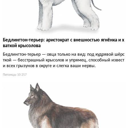
Бедлингтон-терьер: аристократ с внешностью ягнёнка и х
ваткой крысолова
Бедлингтон-терьер — овца только на вид: под кудрявой шёрс
ткой — бесстрашный крысолов и упрямец, способный извест
и всех грызунов в округе и слегка ваши нервы.
Питомцы
10 257