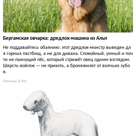
Бергамская овчарка: дредлок-машина из Альп
Не поддавайтесь обаянию: этот дредлок-монстр выведен дл
я горных пастбищ, а не для дивана. Спокойный, умный и поч
ти не пахнущий пёс, который стрижёт овец одним взглядом.
Шерсть-войлок — не прихоть, а бронежилет от волчьих зубо
в.
Питомцы
8 444