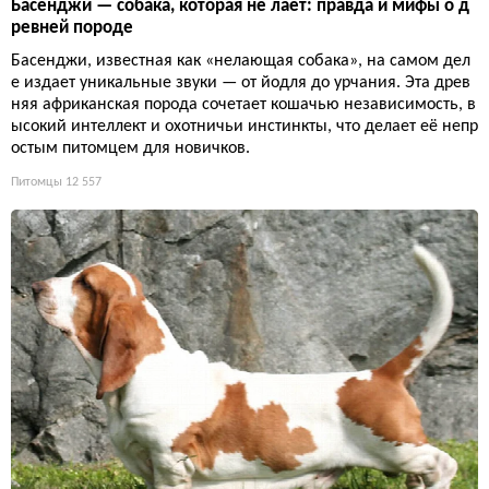
Басенджи — собака, которая не лает: правда и мифы о д
ревней породе
Басенджи, известная как «нелающая собака», на самом дел
е издает уникальные звуки — от йодля до урчания. Эта древ
няя африканская порода сочетает кошачью независимость, в
ысокий интеллект и охотничьи инстинкты, что делает её непр
остым питомцем для новичков.
Питомцы
12 557