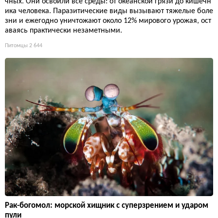
чных. Они освоили все среды: от океанской грязи до кишечн
ика человека. Паразитические виды вызывают тяжелые боле
зни и ежегодно уничтожают около 12% мирового урожая, ост
аваясь практически незаметными.
Питомцы
2 644
Рак-богомол: морской хищник с суперзрением и ударом
пули