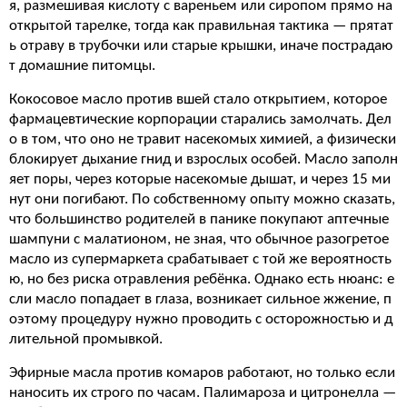
я, размешивая кислоту с вареньем или сиропом прямо на
открытой тарелке, тогда как правильная тактика — прятат
ь отраву в трубочки или старые крышки, иначе пострадаю
т домашние питомцы.
Кокосовое масло против вшей стало открытием, которое
фармацевтические корпорации старались замолчать. Дел
о в том, что оно не травит насекомых химией, а физически
блокирует дыхание гнид и взрослых особей. Масло заполн
яет поры, через которые насекомые дышат, и через 15 ми
нут они погибают. По собственному опыту можно сказать,
что большинство родителей в панике покупают аптечные
шампуни с малатионом, не зная, что обычное разогретое
масло из супермаркета срабатывает с той же вероятность
ю, но без риска отравления ребёнка. Однако есть нюанс: е
сли масло попадает в глаза, возникает сильное жжение, п
оэтому процедуру нужно проводить с осторожностью и д
лительной промывкой.
Эфирные масла против комаров работают, но только если
наносить их строго по часам. Палимароза и цитронелла —