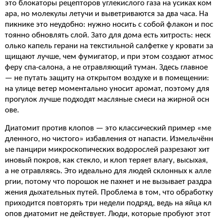
это блокаторы рецепторов углекислого газа на усиках ком
ара, но молекулы летучи и выветриваются за два часа. На
пикнике это неудобно: нужно носить с собой флакон и пос
тоянно обновлять слой. Зато для дома есть хитрость: неск
олько капель герани на текстильной салфетке у кровати за
щищают лучше, чем фумигатор, и при этом создают атмос
феру спа-салона, а не отравляющий туман. Здесь главное
— не путать защиту на открытом воздухе и в помещении:
на улице ветер моментально уносит аромат, поэтому для
прогулок лучше подходят масляные смеси на жирной осн
ове.
Диатомит против клопов — это классический пример «ме
дленного, но чистого» избавления от напасти. Измельчённ
ые панцири микроскопических водорослей разрезают хит
иновый покров, как стекло, и клоп теряет влагу, высыхая,
а не отравляясь. Это идеально для людей склонных к алле
ргии, потому что порошок не пахнет и не вызывает раздра
жения дыхательных путей. Проблема в том, что обработку
приходится повторять три недели подряд, ведь на яйца кл
опов диатомит не действует. Люди, которые пробуют этот