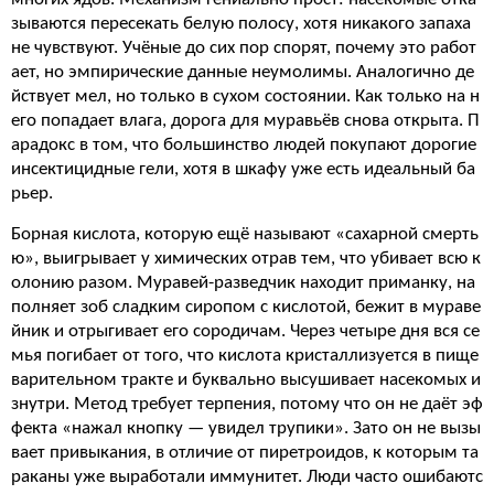
зываются пересекать белую полосу, хотя никакого запаха
не чувствуют. Учёные до сих пор спорят, почему это работ
ает, но эмпирические данные неумолимы. Аналогично де
йствует мел, но только в сухом состоянии. Как только на н
его попадает влага, дорога для муравьёв снова открыта. П
арадокс в том, что большинство людей покупают дорогие
инсектицидные гели, хотя в шкафу уже есть идеальный ба
рьер.
Борная кислота, которую ещё называют «сахарной смерть
ю», выигрывает у химических отрав тем, что убивает всю к
олонию разом. Муравей-разведчик находит приманку, на
полняет зоб сладким сиропом с кислотой, бежит в мураве
йник и отрыгивает его сородичам. Через четыре дня вся се
мья погибает от того, что кислота кристаллизуется в пище
варительном тракте и буквально высушивает насекомых и
знутри. Метод требует терпения, потому что он не даёт эф
фекта «нажал кнопку — увидел трупики». Зато он не вызы
вает привыкания, в отличие от пиретроидов, к которым та
раканы уже выработали иммунитет. Люди часто ошибаютс