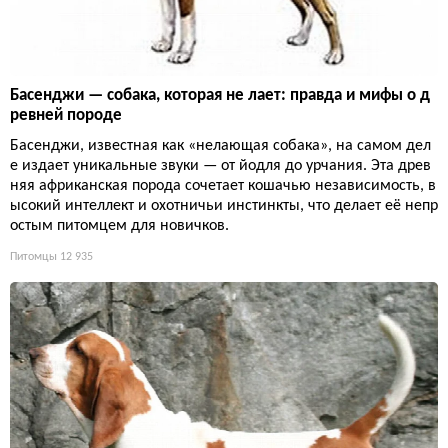
Басенджи — собака, которая не лает: правда и мифы о д
ревней породе
Басенджи, известная как «нелающая собака», на самом дел
е издает уникальные звуки — от йодля до урчания. Эта древ
няя африканская порода сочетает кошачью независимость, в
ысокий интеллект и охотничьи инстинкты, что делает её непр
остым питомцем для новичков.
Питомцы
12 935