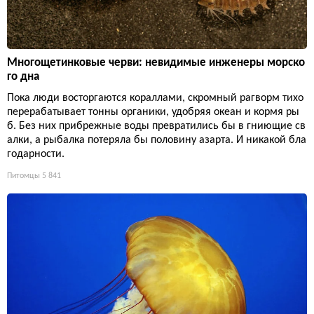
Многощетинковые черви: невидимые инженеры морско
го дна
Пока люди восторгаются кораллами, скромный рагворм тихо
перерабатывает тонны органики, удобряя океан и кормя ры
б. Без них прибрежные воды превратились бы в гниющие св
алки, а рыбалка потеряла бы половину азарта. И никакой бла
годарности.
Питомцы
5 841