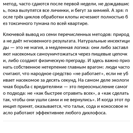
метод, часто сдаются после первой недели, не дождавшис
ь, пока вылупятся все личинки, и бегут за химией. А зря: п
осле трёх циклов обработки клопы исчезают полностью б
ез токсичного тумана по всей квартире.
Ключевой вывод из семи перечисленных методов: природ
а не даёт мгновенного результата. Натуральные инсектици
ды — это не магия, а медленная логика: они либо заставл
яют насекомых самоуничтожаться через пищевые цепочк
и, либо создают физическую преграду. И здесь важно приз
нать собственное нетерпение главным врагом: люди часто
считают, что народное средство «не работает», если не уб
ивает насекомое за десять секунд. На самом деле экологи
чная борьба с вредителями — это переосмысление самог
о подхода: не «как быстрее отравить всех», а «как сделать
так, чтобы они ушли сами и не вернулись». И когда этот пр
инцип принят, оказывается, что тальк, сода и кокосовое м
асло работают эффективнее любого дихлофоса.