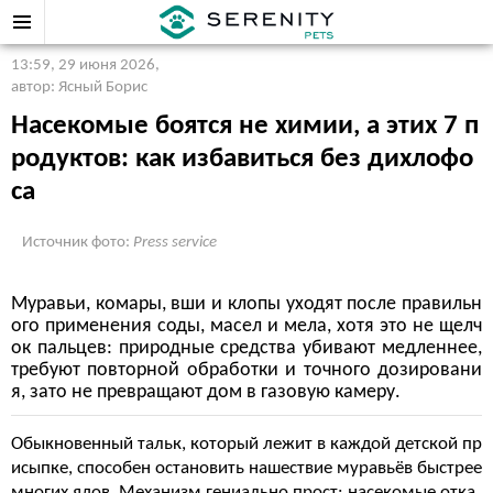
13:59, 29 июня 2026
,
автор: Ясный Борис
Насекомые боятся не химии, а этих 7 п
родуктов: как избавиться без дихлофо
са
Источник фото:
Press service
Муравьи, комары, вши и клопы уходят после правильн
ого применения соды, масел и мела, хотя это не щелч
ок пальцев: природные средства убивают медленнее,
требуют повторной обработки и точного дозировани
я, зато не превращают дом в газовую камеру.
Обыкновенный тальк, который лежит в каждой детской пр
исыпке, способен остановить нашествие муравьёв быстрее
многих ядов. Механизм гениально прост: насекомые отка