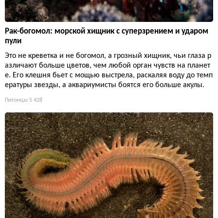
Рак-богомол: морской хищник с суперзрением и ударом
пули
Это не креветка и не богомол, а грозный хищник, чьи глаза р
азличают больше цветов, чем любой орган чувств на планет
е. Его клешня бьет с мощью выстрела, раскаляя воду до темп
ературы звезды, а аквариумисты боятся его больше акулы.
Питомцы
5 428