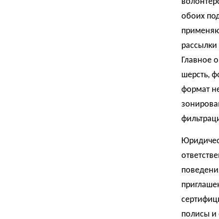
волонтер
обоих по
применяю
рассылки 
Главное 
шерсть, ф
формат н
зонирова
фильтрац
Юридичес
ответств
поведени
приглаше
сертифиц
полисы и 