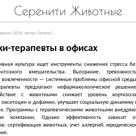
Серенити Животные
евраля 2026
,
автор: Орлов С.
ки-терапевты в офисах
ивная культура ищет инструменты снижения стресса бе
нтозного вмешательства. Выгорание, тревожность
 вовлеченности — системные проблемы офисной среды
ерапевты предлагают нефармакологическое решение
ействие с животными снижает уровень кортизола
 окситоцин и дофамин, улучшает социальную динамику 
ве. Программы с терапевтическими животными внедряю
кие компании, Однако эффективность зависит о
ов: сертификация животных, учет аллергий, юридическо
ие.