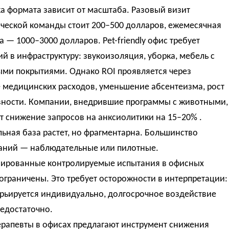
а формата зависит от масштаба. Разовый визит
ической команды стоит 200–500 долларов, ежемесячная
 — 1000–3000 долларов. Pet-friendly офис требует
й в инфраструктуру: звукоизоляция, уборка, мебель с
ыми покрытиями. Однако ROI проявляется через
 медицинских расходов, уменьшение абсентеизма, рост
вности. Компании, внедрившие программы с животными,
 снижение запросов на анксиолитики на 15–20% .
ьная база растет, но фрагментарна. Большинство
аний — наблюдательные или пилотные.
ированные контролируемые испытания в офисных
ограничены. Это требует осторожности в интерпретации:
арьируется индивидуально, долгосрочное воздействие
едостаточно.
ерапевты в офисах предлагают инструмент снижения