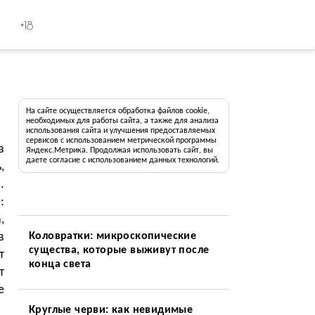
+18
На сайте осуществляется обработка файлов cookie,
необходимых для работы сайта, а также для анализа
использования сайта и улучшения предоставляемых
сервисов с использованием метрической программы
з
Яндекс.Метрика. Продолжая использовать сайт, вы
даете согласие с использованием данных технологий.
,
.
:
,
в
Коловратки: микроскопические
существа, которые выживут после
т
конца света
т
е
Круглые черви: как невидимые