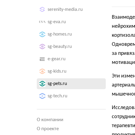
serenity-media.ru
Взаимодей
sg-eva.ru
нейрохим
sg-homes.ru
кортизола
Одноврем
sg-beauty.ru
за привяз
e-gear.ru
мотиваци
sg-kids.ru
Эти изме
sg-pets.ru
артериал
мышечног
sg-tech.ru
Исследов
сотрудник
О компании
терапевт
О проекте
продуктив