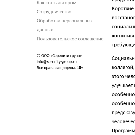
Как стать автором
Короткие
Сотрудничество
восстано
Обработка персональных
социальн
данных
когнитивн
Пользовательское соглашение
требующи
© ООО «Серенити групп»
Социальн
info@serenity-group.ru
коллегой
Все права защищены.
18+
этого чел
улучшает
особенно 
особенно
предсказ
человече
Программ