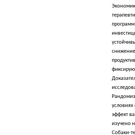
Экономик
терапевт
программа
инвестици
устойчив
снижение
продукти
фиксируют
Доказател
исследов
Рандомиз
условиях 
эффект в
изучено н
Собаки-т