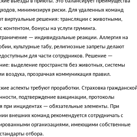
ские выезды в приюты. Это балансирует преимущества
дходов, минимизируя риски. Для удаленных команд
т виртуальные решения: трансляции с животными,
с контентом, бонусы на услуги груминга.
ограничение — индивидуальные реакции. Аллергия на
обии, культурные табу, религиозные запреты делают
едоступным для части сотрудников. Решение —
ние: выделение пространств без животных, системы
ии воздуха, прозрачная коммуникация правил.
кие аспекты требуют проработки. Страховка гражданско
енности, подтверждение вакцинации, протоколы
я при инцидентах — обязательные элементы. При
нии внешних команд рекомендуется сотрудничать с
ированными организациями, имеющими собственные
стандарты отбора.