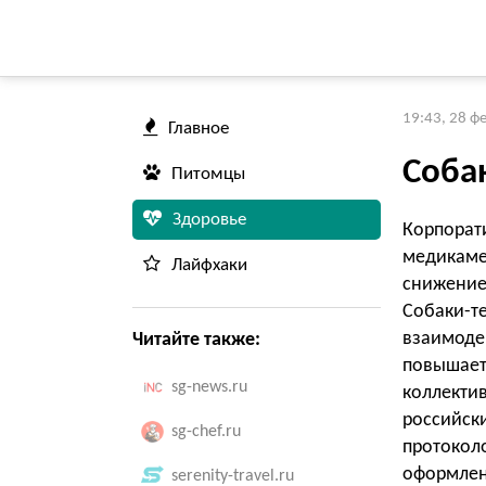
19:43, 28 ф
Главное
Соба
Питомцы
Здоровье
Корпорат
медикаме
Лайфхаки
снижение
Собаки-т
взаимод
Читайте также:
повышает
sg-news.ru
коллекти
российс
sg-chef.ru
протокол
оформлен
serenity-travel.ru