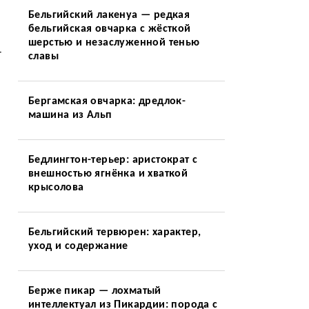
Бельгийский лакенуа — редкая
бельгийская овчарка с жёсткой
шерстью и незаслуженной тенью
–
славы
Бергамская овчарка: дредлок-
машина из Альп
Бедлингтон-терьер: аристократ с
внешностью ягнёнка и хваткой
крысолова
Бельгийский тервюрен: характер,
уход и содержание
Берже пикар — лохматый
интеллектуал из Пикардии: порода с