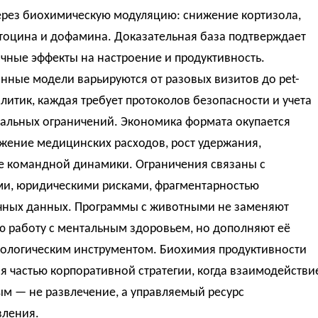
через биохимическую модуляцию: снижение кортизола,
итоцина и дофамина. Доказательная база подтверждает
чные эффекты на настроение и продуктивность.
ные модели варьируются от разовых визитов до pet-
политик, каждая требует протоколов безопасности и учета
альных ограничений. Экономика формата окупается
жение медицинских расходов, рост удержания,
е командной динамики. Ограничения связаны с
ми, юридическими рисками, фрагментарностью
чных данных. Программы с животными не заменяют
ю работу с ментальным здоровьем, но дополняют её
ологическим инструментом. Биохимия продуктивности
я частью корпоративной стратегии, когда взаимодействи
м — не развлечение, а управляемый ресурс
вления.