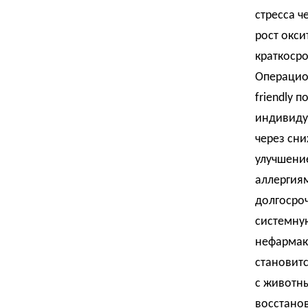
стресса 
рост окс
краткосро
Операцион
friendly 
индивиду
через сни
улучшени
аллергия
долгосро
системну
нефармак
становитс
с животны
восстано