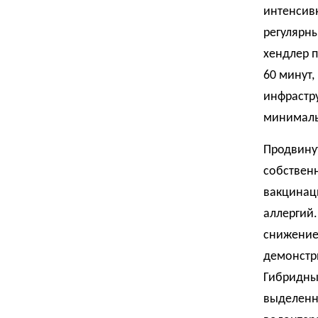
интенсив
регулярн
хендлер п
60 минут,
инфрастру
минималь
Продвинут
собственн
вакцинаци
аллергий.
снижение 
демонстр
Гибридны
выделенн