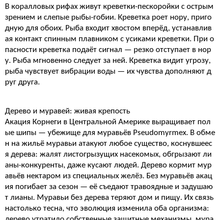
В коралловых рифах живут креветки-пескоройки с острым
зрением и слепые рыбы-гобии. Креветка роет нору, приго
дную для обоих. Рыба входит хвостом вперёд, устанавлив
ая контакт спинным плавником с усиками креветки. При о
пасности креветка подаёт сигнал — резко отступает в нор
у. Рыба мгновенно следует за ней. Креветка видит угрозу,
рыба чувствует вибрации воды — их чувства дополняют д
руг друга.
Дерево и муравей: живая крепость
Акация Корнеги в Центральной Америке выращивает пол
ые шипы — убежище для муравьёв Pseudomyrmex. В обме
н на жильё муравьи атакуют любое существо, коснувшеес
я дерева: жалят листогрызущих насекомых, обгрызают ли
аны-конкуренты, даже кусают людей. Дерево кормит мур
авьёв нектаром из специальных желёз. Без муравьёв акац
ия погибает за сезон — её съедают травоядные и задушаю
т лианы. Муравьи без дерева теряют дом и пищу. Их связь
настолько тесна, что эволюция изменила оба организма:
дерево утратило собственные защитные механизмы, мура