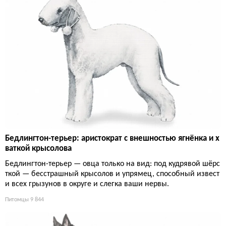
Бедлингтон-терьер: аристократ с внешностью ягнёнка и х
ваткой крысолова
Бедлингтон-терьер — овца только на вид: под кудрявой шёрс
ткой — бесстрашный крысолов и упрямец, способный извест
и всех грызунов в округе и слегка ваши нервы.
Питомцы
9 844