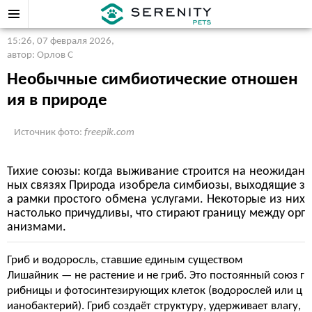
15:26, 07 февраля 2026
,
автор: Орлов С
Необычные симбиотические отношен
ия в природе
Источник фото:
freepik.com
Тихие союзы: когда выживание строится на неожидан
ных связях Природа изобрела симбиозы, выходящие з
а рамки простого обмена услугами. Некоторые из них
настолько причудливы, что стирают границу между орг
анизмами.
Гриб и водоросль, ставшие единым существом
Лишайник — не растение и не гриб. Это постоянный союз г
рибницы и фотосинтезирующих клеток (водорослей или ц
ианобактерий). Гриб создаёт структуру, удерживает влагу,