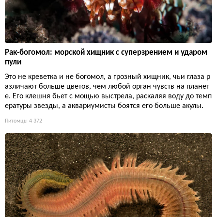
Рак-богомол: морской хищник с суперзрением и ударом
пули
Это не креветка и не богомол, а грозный хищник, чьи глаза р
азличают больше цветов, чем любой орган чувств на планет
е. Его клешня бьет с мощью выстрела, раскаляя воду до темп
ературы звезды, а аквариумисты боятся его больше акулы.
Питомцы
4 372