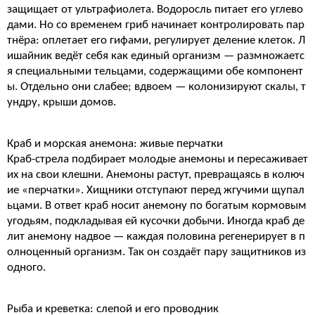
защищает от ультрафиолета. Водоросль питает его углево
дами. Но со временем гриб начинает контролировать пар
тнёра: оплетает его гифами, регулирует деление клеток. Л
ишайник ведёт себя как единый организм — размножаетс
я специальными тельцами, содержащими обе компонент
ы. Отдельно они слабее; вдвоем — колонизируют скалы, т
ундру, крыши домов.
Краб и морская анемона: живые перчатки
Краб-стрела подбирает молодые анемоны и пересаживает
их на свои клешни. Анемоны растут, превращаясь в колюч
ие «перчатки». Хищники отступают перед жгучими щупал
ьцами. В ответ краб носит анемону по богатым кормовым
угодьям, подкладывая ей кусочки добычи. Иногда краб де
лит анемону надвое — каждая половина регенерирует в п
олноценный организм. Так он создаёт пару защитников из
одного.
Рыба и креветка: слепой и его проводник