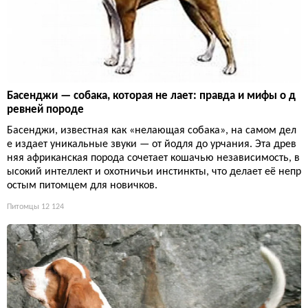
Басенджи — собака, которая не лает: правда и мифы о д
ревней породе
Басенджи, известная как «нелающая собака», на самом дел
е издает уникальные звуки — от йодля до урчания. Эта древ
няя африканская порода сочетает кошачью независимость, в
ысокий интеллект и охотничьи инстинкты, что делает её непр
остым питомцем для новичков.
Питомцы
12 124