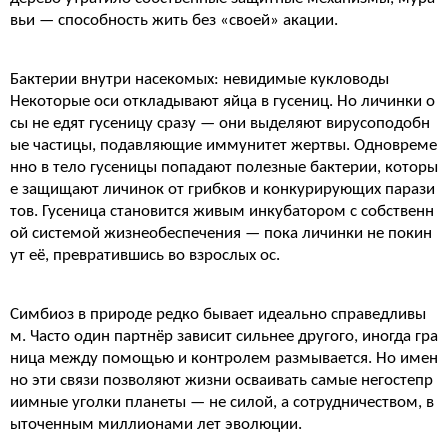
вьи — способность жить без «своей» акации.
Бактерии внутри насекомых: невидимые кукловоды
Некоторые оси откладывают яйца в гусениц. Но личинки о
сы не едят гусеницу сразу — они выделяют вирусоподобн
ые частицы, подавляющие иммунитет жертвы. Одновреме
нно в тело гусеницы попадают полезные бактерии, которы
е защищают личинок от грибков и конкурирующих парази
тов. Гусеница становится живым инкубатором с собственн
ой системой жизнеобеспечения — пока личинки не покин
ут её, превратившись во взрослых ос.
Симбиоз в природе редко бывает идеально справедливы
м. Часто один партнёр зависит сильнее другого, иногда гра
ница между помощью и контролем размывается. Но имен
но эти связи позволяют жизни осваивать самые негостепр
иимные уголки планеты — не силой, а сотрудничеством, в
ыточенным миллионами лет эволюции.