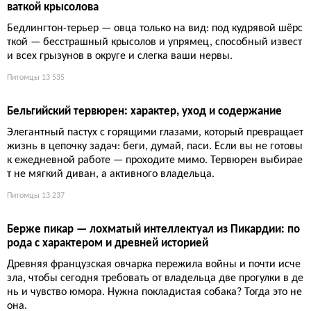
ыглядит как дворняжка, мыслит как стратег, а преданность пр
евращает в навязчивую идею. Идеальна для тех, кто не ищет
лёгких путей.
Питомцы
11 503
Бергамская овчарка: дредлок-машина из Альп
Не поддавайтесь обаянию: этот дредлок-монстр выведен дл
я горных пастбищ, а не для дивана. Спокойный, умный и поч
ти не пахнущий пёс, который стрижёт овец одним взглядом.
Шерсть-войлок — не прихоть, а бронежилет от волчьих зубо
в.
Питомцы
11 752
Бедлингтон-терьер: аристократ с внешностью ягнёнка и х
ваткой крысолова
Бедлингтон-терьер — овца только на вид: под кудрявой шёрс
ткой — бесстрашный крысолов и упрямец, способный извест
и всех грызунов в округе и слегка ваши нервы.
Питомцы
13 535