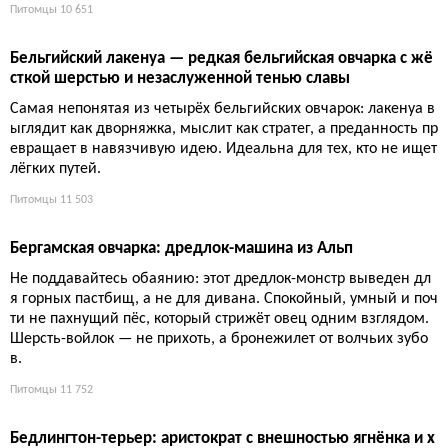
Малинуа: бельгийская служебная порода — характер, др
ессировка и содержание
Малинуа — бельгийская служебная собака с феноменальны
м интеллектом и неуёмной энергией. Нужны опыт, нагрузки
и дрессировка. В плохих руках — разрушение, в правильных
— верный напарник.
Питомцы
10 679
Бернский зенненхунд: альпийский гигант, который уходит
слишком рано
Бернский зенненхунд — огромная любовь на короткий срок.
Альпийский гигант очаровывает мгновенно, а живёт семь-во
семь лет. Красота, преданность и гарантированное разбитое
сердце.
Питомцы
10 651
Бельгийский лакенуа — редкая бельгийская овчарка с жё
сткой шерстью и незаслуженной тенью славы
Самая непонятая из четырёх бельгийских овчарок: лакенуа в