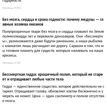
б. Без них прибрежные воды превратились бы в гниющие св
алки, а рыбалка потеряла бы половину азарта. И никакой бла
годарности.
Питомцы
8 892
Без мозга, сердца и срока годности: почему медузы — гл
авные хозяева океанов