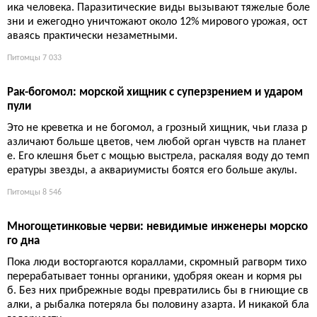
чных. Они освоили все среды: от океанской грязи до кишечн
ика человека. Паразитические виды вызывают тяжелые боле
зни и ежегодно уничтожают около 12% мирового урожая, ост
аваясь практически незаметными.
Питомцы
7 033
Рак-богомол: морской хищник с суперзрением и ударом
пули
Это не креветка и не богомол, а грозный хищник, чьи глаза р
азличают больше цветов, чем любой орган чувств на планет
е. Его клешня бьет с мощью выстрела, раскаляя воду до темп
ературы звезды, а аквариумисты боятся его больше акулы.
Питомцы
8 546
Многощетинковые черви: невидимые инженеры морско
го дна
Пока люди восторгаются кораллами, скромный рагворм тихо
перерабатывает тонны органики, удобряя океан и кормя ры