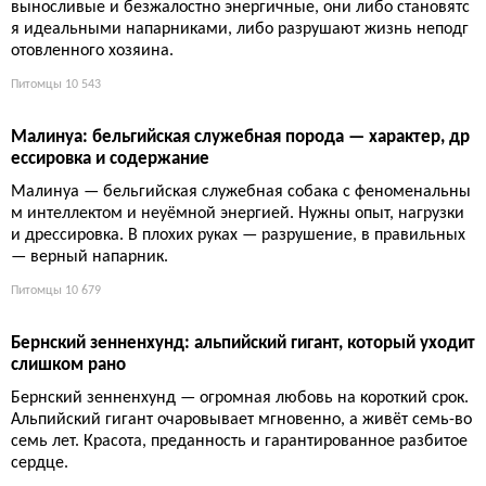
Пиявки выпивают до 15 мл крови за раз, их укус не чувствует
ся благодаря природному анестетику, а слюна содержит гиру
дин, который до сих пор не превзойдён синтетическими преп
аратами. Современная хирургия использует их для спасения
пересаженных пальцев и борьбы с тромбозами. Пока челове
чество брезгливо морщится, эти «мерзкие твари» оказывают
ся гениальными врачами, которых невозможно заменить та
блеткой. Отвращение — по сути лишь культурная иллюзия
Питомцы
8 667
Бельгийская овчарка: чёрный вихрь, который требует рек
ордов
Эта чёрная молния готова пасти кого угодно — хоть овец, хот
ь семью. Но если вы мечтали о диванной собаке, готовьтесь:
бельгиец устроит забег по вашим нервам и мебели. Умные,
выносливые и безжалостно энергичные, они либо становятс
я идеальными напарниками, либо разрушают жизнь неподг
отовленного хозяина.
Питомцы
10 543