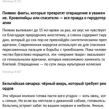
Полупрозрачные твари без мозга и сердца плавают по Земле
полмиллиарда лет и пережили динозавров. Они «бессмертн
ы», размножаются даже будучи ранеными, а наша рыбалка
с климатом лишь расчищает им дорогу. Сарказм в том, что м
ы готовим планету для существ, которым наплевать на наши
кризисы.
Питомцы
9 595
Бессмертная гидра: крошечный полип, который не старе
ет и отращивает любые части тела
Гидра — единственное существо, которое действительно не с
тареет. Отращивает голову, обновляет клетки бесконечно и у
мереть не может. Цена — один сантиметр и полное отсутстви
е мозга.
Питомцы
8 721
Пиявки: факты, которые превратят отвращение в уважен
ие. Кровопийцы или спасители — вся правда о гирудотер
апии