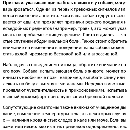
Признаки, указывающие на боль в животе у собаки
, могут
варьироваться. Одним из первых тревожных сигналов явл
яется изменение аппетита. Если ваша собака вдруг отказы
вается от еды или проявляет признаки резкого поедания н
есъедобных предметов (например, травы), это может указ
ывать на проблемы с пищеварением. Рвота и диарея — ча
стые спутники абдоминальной боли. Также стоит обратить
внимание на изменения в поведении: ваша собака может
стать вялой, чрезмерно беспокойной или агрессивной.
Наблюдая за поведением питомца, обратите внимание на
его позу. Собака, испытывающая боль в животе, может пр
инимать необычные позы, например, выгибать спину или
лежать на боку с вытянутыми лапами. Нередко животные
проявляют чувствительность к прикосновениям, испытыва
я явный дискомфорт при ощупывании брюшной полости.
Сопутствующие симптомы также включают учащенное ды
хание, изменение температуры тела, а в некоторых случая
х — наличия кровянистых следов в кале или моче. Если вы
заметили несколько из этих признаков одновременно, нас