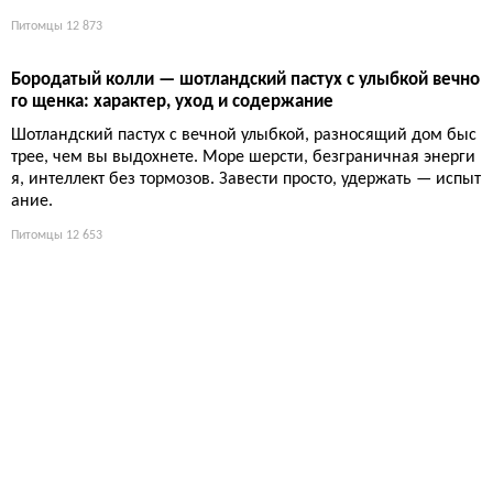
Бельгийский тервюрен: характер, уход и содержание
Элегантный пастух с горящими глазами, который превращает
жизнь в цепочку задач: беги, думай, паси. Если вы не готовы
к ежедневной работе — проходите мимо. Тервюрен выбирае
т не мягкий диван, а активного владельца.
Питомцы
13 237
Берже пикар — лохматый интеллектуал из Пикардии: по
рода с характером и древней историей
Древняя французская овчарка пережила войны и почти исче
зла, чтобы сегодня требовать от владельца две прогулки в де
нь и чувство юмора. Нужна покладистая собака? Тогда это не
она.
Питомцы
12 873
Бородатый колли — шотландский пастух с улыбкой вечно
го щенка: характер, уход и содержание