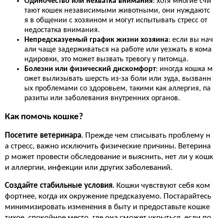
Одиночество или нехватка внимания
: хотя многие счи
тают кошек независимыми животными, они нуждаютс
я в общении с хозяином и могут испытывать стресс от
недостатка внимания.
Непредсказуемый график жизни хозяина
: если вы нач
али чаще задерживаться на работе или уезжать в кома
ндировки, это может вызвать тревогу у питомца.
Болезни или физический дискомфорт
: иногда кошка м
ожет вылизывать шерсть из-за боли или зуда, вызванн
ых проблемами со здоровьем, такими как аллергия, па
разиты или заболевания внутренних органов.
Как помочь кошке?
Посетите ветеринара
. Прежде чем списывать проблему н
а стресс, важно исключить физические причины. Ветерина
р может провести обследование и выяснить, нет ли у кошк
и аллергии, инфекции или других заболеваний.
Создайте стабильные условия
. Кошки чувствуют себя ком
фортнее, когда их окружение предсказуемо. Постарайтесь
минимизировать изменения в быту и предоставьте кошке
тихое, спокойное место, где она сможет укрыться, если по