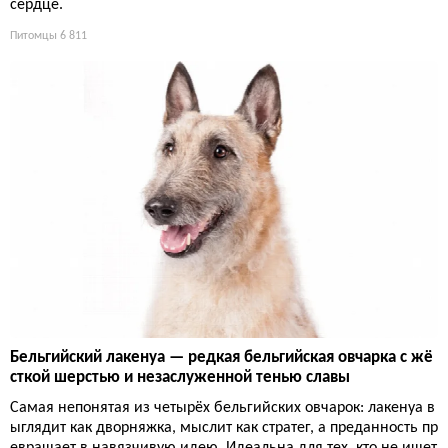
сердце.
Питомцы
6 811
Бельгийский лакенуа — редкая бельгийская овчарка с жё
сткой шерстью и незаслуженной тенью славы
Самая непонятая из четырёх бельгийских овчарок: лакенуа в
ыглядит как дворняжка, мыслит как стратег, а преданность пр
евращает в навязчивую идею. Идеальна для тех, кто не ищет