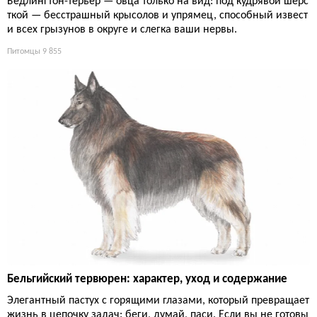
Бедлингтон-терьер — овца только на вид: под кудрявой шёрс
ткой — бесстрашный крысолов и упрямец, способный извест
и всех грызунов в округе и слегка ваши нервы.
Питомцы
9 855
Бельгийский тервюрен: характер, уход и содержание
Элегантный пастух с горящими глазами, который превращает
жизнь в цепочку задач: беги, думай, паси. Если вы не готовы