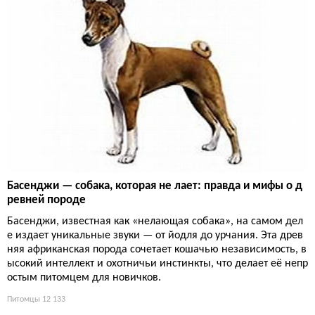
Басенджи — собака, которая не лает: правда и мифы о д
ревней породе
Басенджи, известная как «нелающая собака», на самом дел
е издает уникальные звуки — от йодля до урчания. Эта древ
няя африканская порода сочетает кошачью независимость, в
ысокий интеллект и охотничьи инстинкты, что делает её непр
остым питомцем для новичков.
Питомцы
12 133