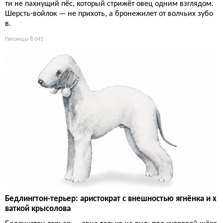
ти не пахнущий пёс, который стрижёт овец одним взглядом.
Шерсть-войлок — не прихоть, а бронежилет от волчьих зубо
в.
Питомцы
8 041
Бедлингтон-терьер: аристократ с внешностью ягнёнка и х
ваткой крысолова