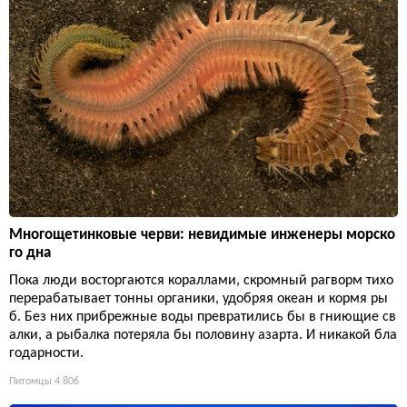
Многощетинковые черви: невидимые инженеры морско
го дна
Пока люди восторгаются кораллами, скромный рагворм тихо
перерабатывает тонны органики, удобряя океан и кормя ры
б. Без них прибрежные воды превратились бы в гниющие св
алки, а рыбалка потеряла бы половину азарта. И никакой бла
годарности.
Питомцы
4 806