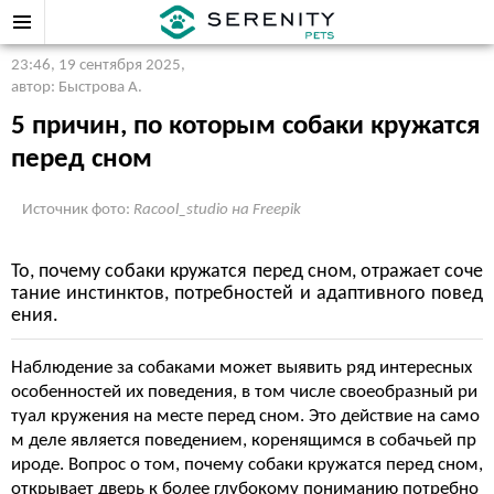
23:46, 19 сентября 2025
,
автор: Быстрова А.
5 причин, по которым собаки кружатся
перед сном
Источник фото:
Racool_studio на Freepik
То, почему собаки кружатся перед сном, отражает соче
тание инстинктов, потребностей и адаптивного повед
ения.
Наблюдение за собаками может выявить ряд интересных
особенностей их поведения, в том числе своеобразный ри
туал кружения на месте перед сном. Это действие на само
м деле является поведением, коренящимся в собачьей пр
ироде. Вопрос о том, почему собаки кружатся перед сном,
открывает дверь к более глубокому пониманию потребно