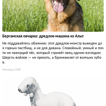
Бергамская овчарка: дредлок-машина из Альп
Не поддавайтесь обаянию: этот дредлок-монстр выведен дл
я горных пастбищ, а не для дивана. Спокойный, умный и поч
ти не пахнущий пёс, который стрижёт овец одним взглядом.
Шерсть-войлок — не прихоть, а бронежилет от волчьих зубо
в.
Питомцы
6 658