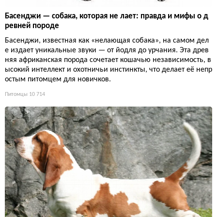
Басенджи — собака, которая не лает: правда и мифы о д
ревней породе
Басенджи, известная как «нелающая собака», на самом дел
е издает уникальные звуки — от йодля до урчания. Эта древ
няя африканская порода сочетает кошачью независимость, в
ысокий интеллект и охотничьи инстинкты, что делает её непр
остым питомцем для новичков.
Питомцы
10 714