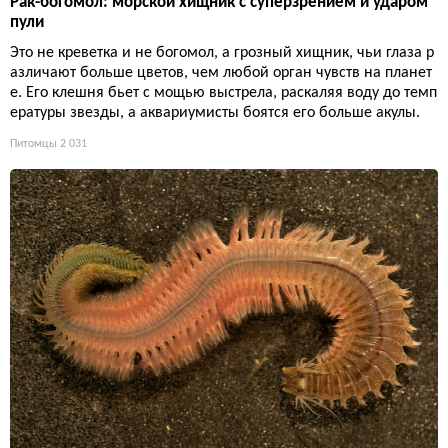
Рак-богомол: морской хищник с суперзрением и ударом
пули
Это не креветка и не богомол, а грозный хищник, чьи глаза р
азличают больше цветов, чем любой орган чувств на планет
е. Его клешня бьет с мощью выстрела, раскаляя воду до темп
ературы звезды, а аквариумисты боятся его больше акулы.
Питомцы
2 031