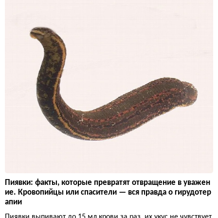
Пиявки: факты, которые превратят отвращение в уважен
ие. Кровопийцы или спасители — вся правда о гирудотер
апии
Пиявки выпивают до 15 мл крови за раз, их укус не чувствует