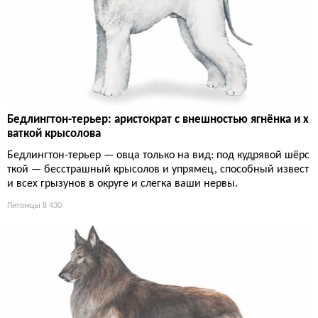
Бедлингтон-терьер: аристократ с внешностью ягнёнка и х
ваткой крысолова
Бедлингтон-терьер — овца только на вид: под кудрявой шёрс
ткой — бесстрашный крысолов и упрямец, способный извест
и всех грызунов в округе и слегка ваши нервы.
Питомцы
8 430