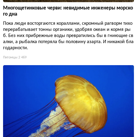
Многощетинковые черви: невидимые инженеры морско
го дна
Пока люди восторгаются кораллами, скромный рагворм тихо
перерабатывает тонны органики, удобряя океан и кормя ры
б. Без них прибрежные воды превратились бы в гниющие св
алки, а рыбалка потеряла бы половину азарта. И никакой бла
годарности.
Питомцы
2 469