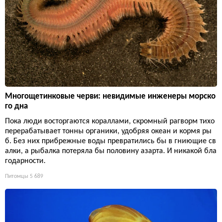
Многощетинковые черви: невидимые инженеры морско
го дна
Пока люди восторгаются кораллами, скромный рагворм тихо
перерабатывает тонны органики, удобряя океан и кормя ры
б. Без них прибрежные воды превратились бы в гниющие св
алки, а рыбалка потеряла бы половину азарта. И никакой бла
годарности.
Питомцы
5 689