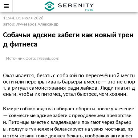
11:44, 01 июля 2026
,
автор: Лучезаров Александр
Собачьи адские забеги как новый трен
д фитнеса
Источник фото:
freepik.com
Оказывается, бегать с собакой по пересечённой местн
ости или перепрыгивать барьеры вместе — это не спор
т, а ритуал самоистязания ради лайков. Люди платят д
еньги, чтобы их питомец устал быстрее, чем хозяин.
В мире собаководства набирает обороты новое увлечение
— совместные адские забеги с преодолением препятстви
й. Питомцы вместе с владельцами прыгают через барьер
ы, ползут в туннелях и балансируют на узких мостиках, пр
и этом хозяин тоже должен бежать, изображая активност