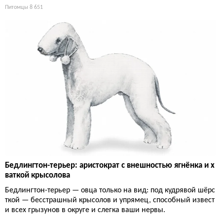
Питомцы
8 651
Бедлингтон-терьер: аристократ с внешностью ягнёнка и х
ваткой крысолова
Бедлингтон-терьер — овца только на вид: под кудрявой шёрс
ткой — бесстрашный крысолов и упрямец, способный извест
и всех грызунов в округе и слегка ваши нервы.