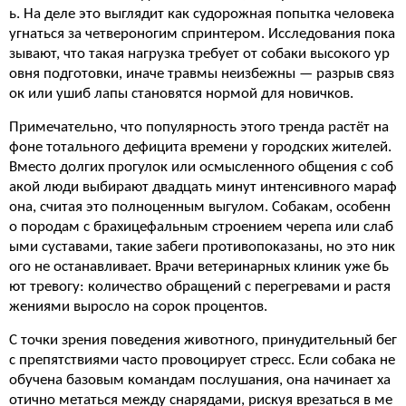
ь. На деле это выглядит как судорожная попытка человека
угнаться за четвероногим спринтером. Исследования пока
зывают, что такая нагрузка требует от собаки высокого ур
овня подготовки, иначе травмы неизбежны — разрыв связ
ок или ушиб лапы становятся нормой для новичков.
Примечательно, что популярность этого тренда растёт на
фоне тотального дефицита времени у городских жителей.
Вместо долгих прогулок или осмысленного общения с соб
акой люди выбирают двадцать минут интенсивного мараф
она, считая это полноценным выгулом. Собакам, особенн
о породам с брахицефальным строением черепа или слаб
ыми суставами, такие забеги противопоказаны, но это ник
ого не останавливает. Врачи ветеринарных клиник уже бь
ют тревогу: количество обращений с перегревами и растя
жениями выросло на сорок процентов.
С точки зрения поведения животного, принудительный бег
с препятствиями часто провоцирует стресс. Если собака не
обучена базовым командам послушания, она начинает ха
отично метаться между снарядами, рискуя врезаться в ме