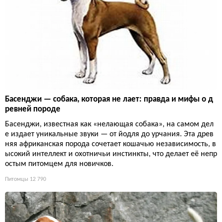
Басенджи — собака, которая не лает: правда и мифы о д
ревней породе
Басенджи, известная как «нелающая собака», на самом дел
е издает уникальные звуки — от йодля до урчания. Эта древ
няя африканская порода сочетает кошачью независимость, в
ысокий интеллект и охотничьи инстинкты, что делает её непр
остым питомцем для новичков.
Питомцы
12 790