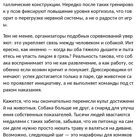
таллические конструкции. Нередко после таких тренирово
к у псов фиксируют повышение уровня кортизола, что гов
орит о перегрузке нервной системы, а не о радости от игр
ы.
Тем не менее, организаторы подобных соревнований увер
яют: это укрепляет связь между человеком и собакой. Инт
ересно, как именно — когда вы оба тяжело дышите и пыта
етесь не упасть лицом в грязь? Реальность такова, что соб
ака воспринимает это не как развлечение, а как работу, ос
обенно если хозяин кричит и понукает. Дрессировщики от
мечают: успех достигается только в паре, где животное са
мо проявляет инициативу, а не выполняет команды под ст
рахом наказания.
Кажется, что мы окончательно перенесли культ достижени
й на животных. Собака больше не друг, а снаряд для улучш
ения собственных показателей. Тысячи людей хвастаются
медалями с таких забегов, забывая, что их питомцу на сам
ом деле нужно просто нюхать траву и валяться на диване.
Возможно, следующий шаг — это марафоны для хомяков