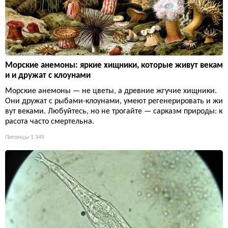
Морские анемоны: яркие хищники, которые живут векам
и и дружат с клоунами
Морские анемоны — не цветы, а древние жгучие хищники.
Они дружат с рыбами-клоунами, умеют регенерировать и жи
вут веками. Любуйтесь, но не трогайте — сарказм природы: к
расота часто смертельна.
Питомцы
1 349