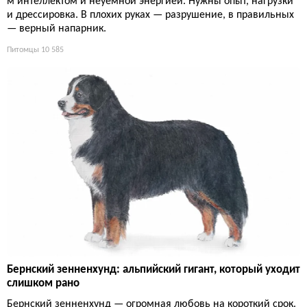
м интеллектом и неуёмной энергией. Нужны опыт, нагрузки
и дрессировка. В плохих руках — разрушение, в правильных
— верный напарник.
Питомцы
10 585
Бернский зенненхунд: альпийский гигант, который уходит
слишком рано
Бернский зенненхунд — огромная любовь на короткий срок.