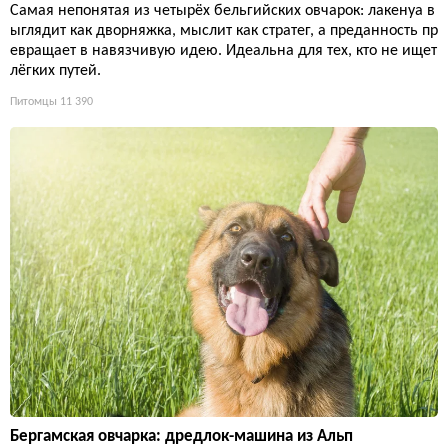
Самая непонятая из четырёх бельгийских овчарок: лакенуа в
ыглядит как дворняжка, мыслит как стратег, а преданность пр
евращает в навязчивую идею. Идеальна для тех, кто не ищет
лёгких путей.
Питомцы
11 390
Бергамская овчарка: дредлок-машина из Альп