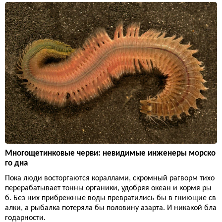
Многощетинковые черви: невидимые инженеры морско
го дна
Пока люди восторгаются кораллами, скромный рагворм тихо
перерабатывает тонны органики, удобряя океан и кормя ры
б. Без них прибрежные воды превратились бы в гниющие св
алки, а рыбалка потеряла бы половину азарта. И никакой бла
годарности.