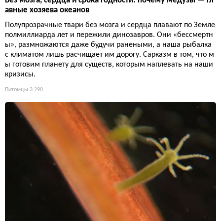
Без мозга, сердца и срока годности: почему медузы — гл
авные хозяева океанов
Полупрозрачные твари без мозга и сердца плавают по Земле
полмиллиарда лет и пережили динозавров. Они «бессмертн
ы», размножаются даже будучи ранеными, а наша рыбалка
с климатом лишь расчищает им дорогу. Сарказм в том, что м
ы готовим планету для существ, которым наплевать на наши
кризисы.
Питомцы
3 290