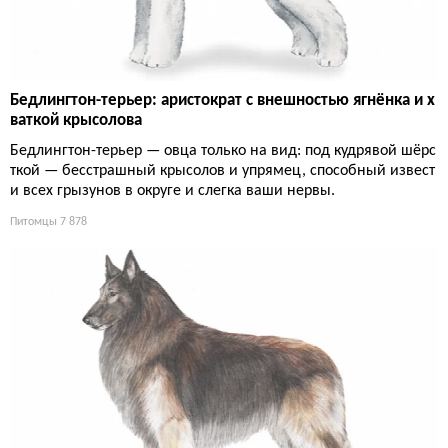
Бедлингтон-терьер: аристократ с внешностью ягнёнка и х
ваткой крысолова
Бедлингтон-терьер — овца только на вид: под кудрявой шёрс
ткой — бесстрашный крысолов и упрямец, способный извест
и всех грызунов в округе и слегка ваши нервы.
Питомцы
7 878