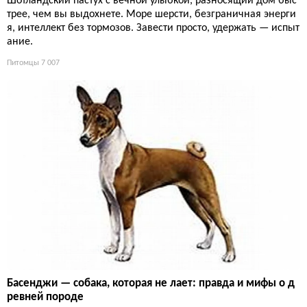
Шотландский пастух с вечной улыбкой, разносящий дом быс
трее, чем вы выдохнете. Море шерсти, безграничная энерги
я, интеллект без тормозов. Завести просто, удержать — испыт
ание.
Питомцы
7 007
Басенджи — собака, которая не лает: правда и мифы о д
ревней породе