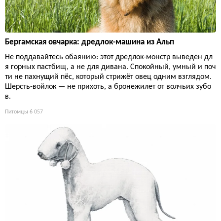
Бергамская овчарка: дредлок-машина из Альп
Не поддавайтесь обаянию: этот дредлок-монстр выведен дл
я горных пастбищ, а не для дивана. Спокойный, умный и поч
ти не пахнущий пёс, который стрижёт овец одним взглядом.
Шерсть-войлок — не прихоть, а бронежилет от волчьих зубо
в.
Питомцы
6 057