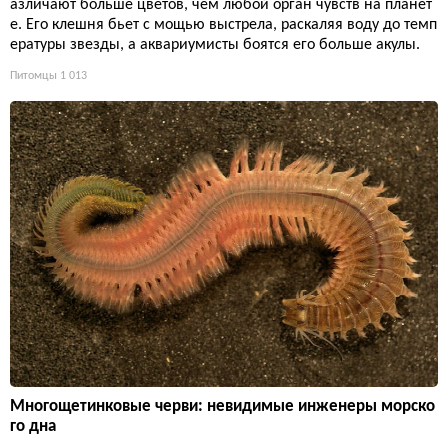
азличают больше цветов, чем любой орган чувств на планет
е. Его клешня бьет с мощью выстрела, раскаляя воду до темп
ературы звезды, а аквариумисты боятся его больше акулы.
Питомцы
1 013
Многощетинковые черви: невидимые инженеры морско
го дна