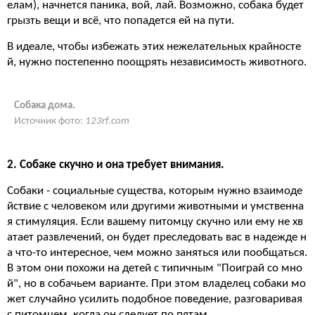
елам), начнется паника, вой, лай. Возможно, собака будет
грызть вещи и всё, что попадется ей на пути.
В идеале, чтобы избежать этих нежелательных крайносте
й, нужно постепенно поощрять независимость животного.
Собака дома.
Источник фото:
123rf.com
2. Собаке скучно и она требует внимания.
Собаки - социальные существа, которым нужно взаимоде
йствие с человеком или другими животными и умственна
я стимуляция. Если вашему питомцу скучно или ему не хв
атает развлечений, он будет преследовать вас в надежде н
а что-то интересное, чем можно заняться или пообщаться.
В этом они похожи на детей с типичным "Поиграй со мно
й", но в собачьем варианте. При этом владелец собаки мо
жет случайно усилить подобное поведение, разговаривая
с питомцем, когда он следует по пятам.