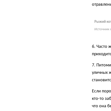
отравлени
Рыжий кот
Источник 
6. Часто 
приходитс
7. Питом
уличных 
становитс
Если поро
кто-то за
что она б