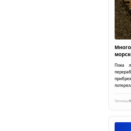
Много
морск
Пока л
перераб
прибре
потерял
Питомцы