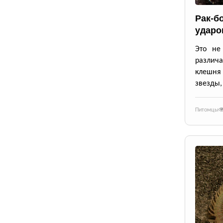
Рак-б
ударо
Это не
различа
клешня
звезды,
Питомцы