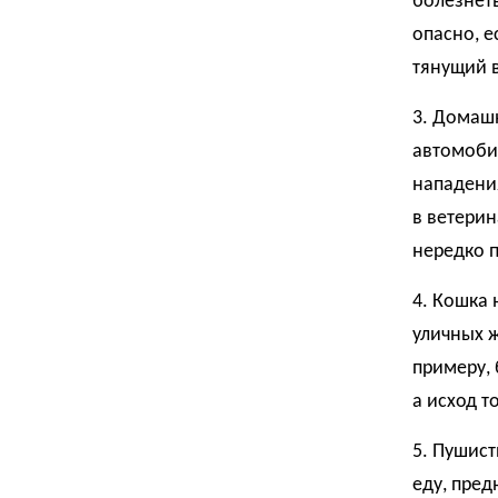
болезнет
опасно, е
тянущий в
3. Домаш
автомобил
нападени
в ветерин
нередко 
4. Кошка 
уличных 
примеру, 
а исход т
5. Пушист
еду, пред