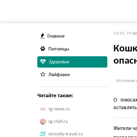
12:55, 19 ф
Главное
Кошк
Питомцы
опас
Здоровье
Лайфхаки
Источник 
Читайте также:
О плюсах
оставлять
sg-news.ru
sg-chef.ru
Жители ч
serenity-travel.ru