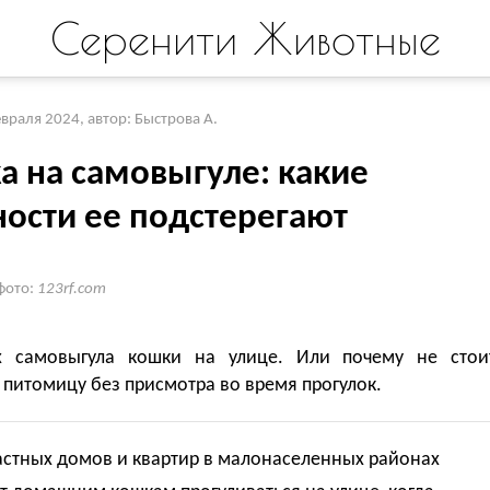
Серенити Животные
евраля 2024
,
автор: Быстрова А.
а на самовыгуле: какие
ности ее подстерегают
фото:
123rf.com
 самовыгула кошки на улице. Или почему не стои
 питомицу без присмотра во время прогулок.
астных домов и квартир в малонаселенных районах