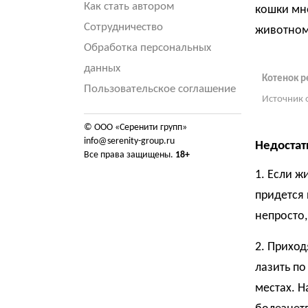
Как стать автором
кошки мно
Сотрудничество
животному
Обработка персональных
данных
Котенок ре
Пользовательское соглашение
Источник 
© ООО «Серенити групп»
info@serenity-group.ru
Недостат
Все права защищены.
18+
1. Если ж
придется 
непросто,
2. Приход
лазить по
местах. Н