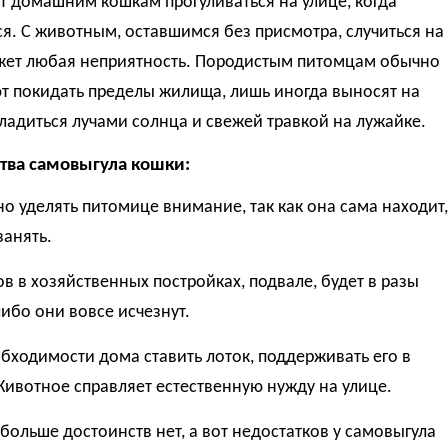
т домашним кошкам прогуливаться на улице, когда
я. С животным, оставшимся без присмотра, случиться на
жет любая неприятность. Породистым питомцам обычно
т покидать пределы жилища, лишь иногда выносят на
ладиться лучами солнца и свежей травкой на лужайке.
тва самовыгула кошки:
но уделять питомице внимание, так как она сама находит,
занять.
ов в хозяйственных постройках, подвале, будет в разы
ибо они вовсе исчезнут.
обходимости дома ставить лоток, поддерживать его в
Животное справляет естественную нужду на улице.
больше достоинств нет, а вот недостатков у самовыгула