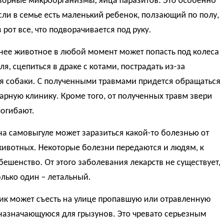
ворные микроорганизмы, яйца паразитов. Это особенно
сли в семье есть маленький ребенок, ползающий по полу,
 рот все, что подворачивается под руку.
нее животное в любой момент может попасть под колеса
я, сцепиться в драке с котами, пострадать из-за
я собаки. С полученными травмами придется обращатьс
арную клинику. Кроме того, от полученных травм звери
погибают.
на самовыгуле может заразиться какой-то болезнью от
животных. Некоторые болезни передаются и людям, к
бешенство. От этого заболевания лекарств не существует
олько один – летальный.
ик может съесть на улице пропавшую или отравленную
назначающуюся для грызунов. Это чревато серьезным