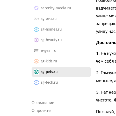
позволяю
вздумаетс
serenity-media.ru
улице мо
sg-eva.ru
запрещаю
sg-homes.ru
улицу нас
sg-beauty.ru
Достоинс
e-gear.ru
1. Не нуж
чем себя 
sg-kids.ru
sg-pets.ru
2. Грызун
меньше, л
sg-tech.ru
3. Нет не
чистоте. 
О компании
О проекте
Пожалуй, 